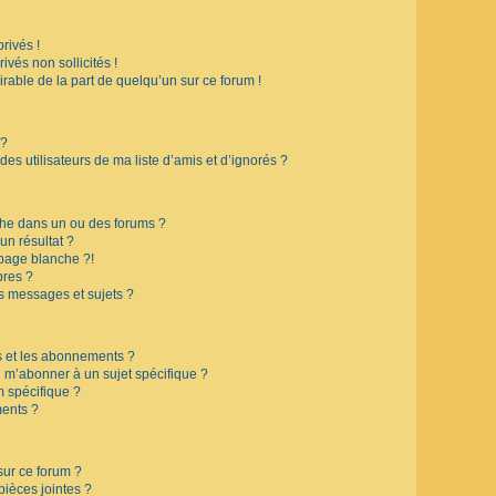
rivés !
vés non sollicités !
irable de la part de quelqu’un sur ce forum !
 ?
s utilisateurs de ma liste d’amis et d’ignorés ?
che dans un ou des forums ?
n résultat ?
page blanche ?!
res ?
s messages et sujets ?
is et les abonnements ?
 m’abonner à un sujet spécifique ?
 spécifique ?
ents ?
sur ce forum ?
ièces jointes ?