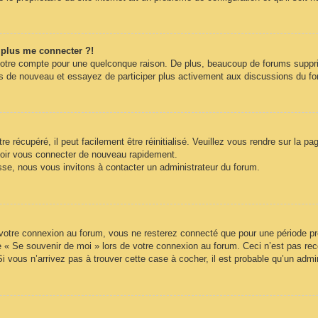
t plus me connecter ?!
votre compte pour une quelconque raison. De plus, beaucoup de forums supprime
vous de nouveau et essayez de participer plus activement aux discussions du f
 récupéré, il peut facilement être réinitialisé. Veuillez vous rendre sur la p
voir vous connecter de nouveau rapidement.
sse, nous vous invitons à contacter un administrateur du forum.
otre connexion au forum, vous ne resterez connecté que pour une période préd
ase « Se souvenir de moi » lors de votre connexion au forum. Ceci n’est pas 
Si vous n’arrivez pas à trouver cette case à cocher, il est probable qu’un admin