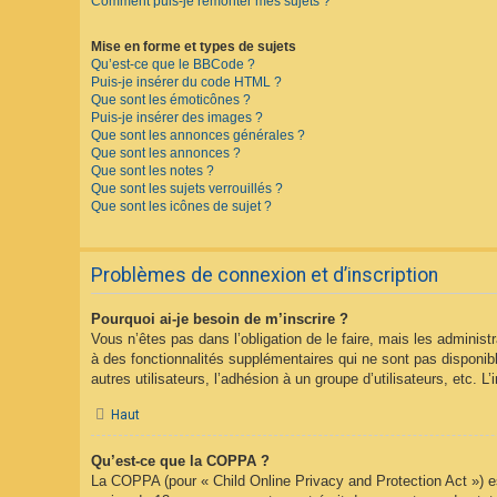
Comment puis-je remonter mes sujets ?
Mise en forme et types de sujets
Qu’est-ce que le BBCode ?
Puis-je insérer du code HTML ?
Que sont les émoticônes ?
Puis-je insérer des images ?
Que sont les annonces générales ?
Que sont les annonces ?
Que sont les notes ?
Que sont les sujets verrouillés ?
Que sont les icônes de sujet ?
Problèmes de connexion et d’inscription
Pourquoi ai-je besoin de m’inscrire ?
Vous n’êtes pas dans l’obligation de le faire, mais les adminis
à des fonctionnalités supplémentaires qui ne sont pas disponible
autres utilisateurs, l’adhésion à un groupe d’utilisateurs, etc.
Haut
Qu’est-ce que la COPPA ?
La COPPA (pour « Child Online Privacy and Protection Act ») es