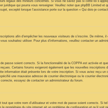
urs légaux des mineurs concernés. Si vous ne savez pas si cette loi s’appl
ler juridique qui pourra vous renseigner. Veuillez noter que phpBB Limited et 
sujet, excepté lorsque l’assistance porte sur la question « Qui dois-je contac
 inscriptions afin d’empêcher les nouveaux visiteurs de s’inscrire. De même, il
ue vous souhaitez utiliser. Pour plus d’informations, veuillez contacter un admin
ot de passe soient corrects. Si la fonctionnalité de la COPPA est activée et 
z reçues. Certains forums exigeront également que les nouvelles inscriptions 
te information était présente lors de votre inscription. Si vous aviez reçu un c
écifié une mauvaise adresse de courrier électronique ou le courrier électroniqu
t correcte, essayez de contacter un administrateur du forum.
tout que votre nom d’utilisateur et votre mot de passe soient corrects. Si te
e propriétaire du site internet ait un problème de configuration et qu’il soit n