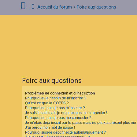
Accueil du forum
Foire aux questions
C
o
n
n
e
x
i
o
n
Foire aux questions
I
n
s
Problèmes de connexion et d’inscription
c
Pourquoi ai-je besoin de m’inscrire ?
r
i
Qu’est-ce que la COPPA ?
p
Pourquoi ne puis-je pas m’inscrire ?
t
Je suis inscrit mais je ne peux pas me connecter !
i
Pourquoi ne puis-je pas me connecter ?
o
Je m’étais déjà inscrit par le passé mais ne peux à présent plus me
n
J’ai perdu mon mot de passe !
Pourquoi suis-je déconnecté automatiquement ?