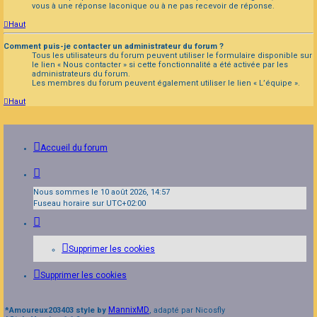
vous à une réponse laconique ou à ne pas recevoir de réponse.
Haut
Comment puis-je contacter un administrateur du forum ?
Tous les utilisateurs du forum peuvent utiliser le formulaire disponible sur
le lien « Nous contacter » si cette fonctionnalité a été activée par les
administrateurs du forum.
Les membres du forum peuvent également utiliser le lien « L’équipe ».
Haut
Accueil du forum
Nous sommes le 10 août 2026, 14:57
Fuseau horaire sur
UTC+02:00
Supprimer les cookies
Supprimer les cookies
MannixMD
*
Amoureux203403 style by
, adapté par Nicosfly