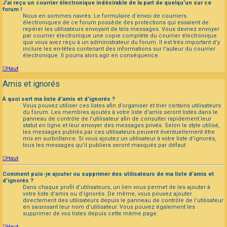
J’ai reçu un courrier électronique indésirable de la part de quelqu’un sur ce
forum !
Nous en sommes navrés. Le formulaire d’envoi de courriers
électroniques de ce forum possède des protections qui essaient de
repérer les utilisateurs envoyant de tels messages. Vous devriez envoyer
par courrier électronique une copie complète du courrier électronique
que vous avez reçu à un administrateur du forum. Il est très important d’y
inclure les en-têtes contenant des informations sur l’auteur du courrier
électronique. Il pourra alors agir en conséquence.
Haut
Amis et ignorés
À quoi sert ma liste d’amis et d’ignorés ?
Vous pouvez utiliser ces listes afin d’organiser et trier certains utilisateurs
du forum. Les membres ajoutés à votre liste d’amis seront listés dans le
panneau de contrôle de l’utilisateur afin de consulter rapidement leur
statut en ligne et leur envoyer des messages privés. Selon le style utilisé,
les messages publiés par ces utilisateurs peuvent éventuellement être
mis en surbrillance. Si vous ajoutez un utilisateur à votre liste d’ignorés,
tous les messages qu’il publiera seront masqués par défaut.
Haut
Comment puis-je ajouter ou supprimer des utilisateurs de ma liste d’amis et
d’ignorés ?
Dans chaque profil d’utilisateurs, un lien vous permet de les ajouter à
votre liste d’amis ou d’ignorés. De même, vous pouvez ajouter
directement des utilisateurs depuis le panneau de contrôle de l’utilisateur
en saisissant leur nom d’utilisateur. Vous pouvez également les
supprimer de vos listes depuis cette même page.
Haut