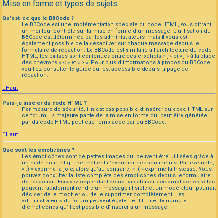
Mise en forme et types de sujets
Qu’est-ce que le BBCode ?
Le BBCode est une implémentation spéciale du code HTML, vous offrant
un meilleur contrôle sur la mise en forme d’un message. L’utilisation du
BBCode est déterminée par les administrateurs, mais il vous est
également possible de la désactiver sur chaque message depuis le
formulaire de rédaction. Le BBCode est similaire à l’architecture du code
HTML, les balises sont contenues entre des crochets « [ » et « ] » à la place
des chevrons « < » et « > ». Pour plus d’informations à propos du BBCode,
veuillez consulter le guide qui est accessible depuis la page de
rédaction.
Haut
Puis-je insérer du code HTML ?
Par mesure de sécurité, il n’est pas possible d’insérer du code HTML sur
ce forum. La majeure partie de la mise en forme qui peut être générée
par du code HTML peut être remplacée par du BBCode.
Haut
Que sont les émoticônes ?
Les émoticônes sont de petites images qui peuvent être utilisées grâce à
un code court et qui permettent d’exprimer des sentiments. Par exemple,
« :) » exprime la joie, alors qu’au contraire, « :( » exprime la tristesse. Vous
pouvez consulter la liste complète des émoticônes depuis le formulaire
de rédaction. Essayez cependant de ne pas abuser des émoticônes, elles
peuvent rapidement rendre un message illisible et un modérateur pourrait
décider de le modifier ou de le supprimer complètement. Les
administrateurs du forum peuvent également limiter le nombre
d’émoticônes qu’il est possible d’insérer à un message.