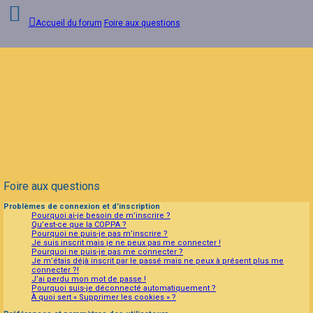
Accueil du forum
Foire aux questions
Connexion
Inscription
FAQ
Foire aux questions
Problèmes de connexion et d’inscription
Pourquoi ai-je besoin de m’inscrire ?
Qu’est-ce que la COPPA ?
Pourquoi ne puis-je pas m’inscrire ?
Je suis inscrit mais je ne peux pas me connecter !
Pourquoi ne puis-je pas me connecter ?
Je m’étais déjà inscrit par le passé mais ne peux à présent plus me
connecter ?!
J’ai perdu mon mot de passe !
Pourquoi suis-je déconnecté automatiquement ?
À quoi sert « Supprimer les cookies » ?