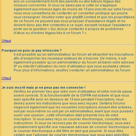
ans un consentement écrit des parents ou des tuteurs légaux des
mineurs concernés. Si vous ne savez pas si cette loi s’applique
également aux mineurs âgés de moins de 13 ans inscrits sur votre forum,
nous vous conseillons de contacter un conseiller juridique qui pourra
vous renseigner. Veuillez noter que phpBB Limited et que les propriétaires
de ce forum ne peuvent pas vous proposer d’assistance légale et ne
doivent donc pas être contactés à ce sujet, excepté lorsque l’assistance
porte sur la question « Qui dois-je contacter à propos de problèmes
d’abus ou d’ordres légaux liés à ce forum ? ».
Haut
Pourquoi ne puis-je pas m’inscrire ?
Il est possible qu’un administrateur du forum ait désactivé les inscriptions
afin d’empêcher les nouveaux visiteurs de s’inscrire. De même, il est
également possible qu’un administrateur du forum ait banni votre adresse
IP ou interdit l’utilisation du nom d’utilisateur que vous souhaitez utiliser.
Pour plus d’informations, veuillez contacter un administrateur du forum.
Haut
Je suis inscrit mais je ne peux pas me connecter !
Vérifiez en premier lieu que votre nom d’utilisateur et votre mot de passe
soient corrects. Si la fonctionnalité de la COPPA est activée et que vous
avez spécifié avoir en dessous de 13 ans pendant l’inscription, vous
devrez suivre les instructions que vous avez reçues. Certains forums
exigeront également que les nouvelles inscriptions doivent être activées,
soit par vous-même ou soit par un administrateur, avant que vous puissiez
ouvrir une session ; cette information était présente lors de votre
inscription. Si vous aviez reçu un courrier électronique, consultez les
instructions. Si vous ne recevez pas de courrier électronique, vous avez
probablement spécifié une mauvaise adresse de courrier électronique ou
le courrier électronique a été filtré en tant que pourriel. Si vous êtes
certain que l’adresse de courrier électronique que vous avez spécifiée