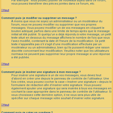
Par exemple : vous pouvez publier de nouveaux sujets dans ce forum,
vous pouvez transférer des pièces jointes dans ce forum, etc.
Haut
Comment puis-je modifier ou supprimer un message ?
À moins que vous ne soyez un administrateur ou un modérateur du
forum, vous ne pouvez modifier ou supprimer que vos propres
messages. Vous pouvez modifier un de vos messages en cliquant le
bouton adéquat, parfois dans une limite de temps après que le message
initial ait été publié. Si quelqu’un a déjà répondu à votre message, un petit
texte situé en dessous du message affichera le nombre de fois que vous
l’avez modifié, contenant la date et l’heure de la modification. Ce petit
texte n’apparaîtra pas s’il s’agit d’une modification effectuée par un
modérateur ou un administrateur, bien qu’ils puissent rédiger une raison
discrète concernant leur modification. Veuillez noter que les utilisateurs
normaux ne peuvent pas supprimer leur propre message si une réponse
a été publiée.
Haut
Comment puis-je insérer une signature à mon message ?
Pour insérer une signature à un de vos messages, vous devez tout
d’abord en créer une depuis le panneau de contrôle de l’utilisateur. Une
fois créée, vous pouvez cocher la case « Insérer une signature » depuis le
formulaire de rédaction afin d’insérer votre signature. Vous pouvez
également ajouter une signature qui sera insérée à tous vos messages en
cochant la case appropriée dans le panneau de contrôle de l’utilisateur. Si
vous choisissez cette dernière option, il ne vous sera plus utile de
spécifier sur chaque message votre souhait d’insérer votre signature.
Haut
Comment puis-je créer un sondage ?