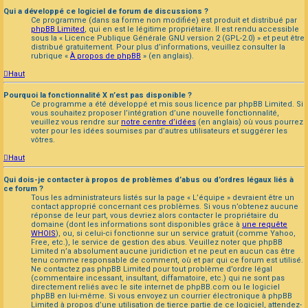
Qui a développé ce logiciel de forum de discussions ?
Ce programme (dans sa forme non modifiée) est produit et distribué par
phpBB Limited
, qui en est le légitime propriétaire. Il est rendu accessible
sous la « Licence Publique Générale GNU version 2 (GPL-2.0) » et peut être
distribué gratuitement. Pour plus d’informations, veuillez consulter la
rubrique «
À propos de phpBB
» (en anglais).
Haut
Pourquoi la fonctionnalité X n’est pas disponible ?
Ce programme a été développé et mis sous licence par phpBB Limited. Si
vous souhaitez proposer l’intégration d’une nouvelle fonctionnalité,
veuillez vous rendre sur
notre centre d’idées
(en anglais) où vous pourrez
voter pour les idées soumises par d’autres utilisateurs et suggérer les
vôtres.
Haut
Qui dois-je contacter à propos de problèmes d’abus ou d’ordres légaux liés à
ce forum ?
Tous les administrateurs listés sur la page « L’équipe » devraient être un
contact approprié concernant ces problèmes. Si vous n’obtenez aucune
réponse de leur part, vous devriez alors contacter le propriétaire du
domaine (dont les informations sont disponibles grâce à
une requête
WHOIS
), ou, si celui-ci fonctionne sur un service gratuit (comme Yahoo,
Free, etc.), le service de gestion des abus. Veuillez noter que phpBB
Limited n’a absolument aucune juridiction et ne peut en aucun cas être
tenu comme responsable de comment, où et par qui ce forum est utilisé.
Ne contactez pas phpBB Limited pour tout problème d’ordre légal
(commentaire incessant, insultant, diffamatoire, etc.) qui ne sont pas
directement reliés avec le site internet de phpBB.com ou le logiciel
phpBB en lui-même. Si vous envoyez un courrier électronique à phpBB
Limited à propos d’une utilisation de tierce partie de ce logiciel, attendez-