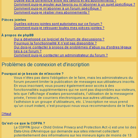
Quelle est la différence entre les favoris et les abonnements ?
Comment puis-je ajouter aux favoris ou m’abonner à un sujet spécifique ?
Comment puis-je m’abonner à un forum spécifique ?
Comment puis-je résilier mes abonnements ?
Pièces jointes
Quelles pièces jointes sont autorisées sur ce forum ?
Comment puis-je retrouver toutes mes pièces jointes ?
À propos de phpBB
Qui a développé ce logiciel de forum de discussions ?
Pourquoi la fonctionnalité X n’est pas disponible ?
Qui dois-je contacter à propos de problèmes d’abus ou d’ordres légaux
liés à ce forum ?
Comment puis-je contacter un administrateur du forum ?
Problèmes de connexion et d’inscription
Pourquoi ai-je besoin de m’inscrire ?
Vous n’êtes pas dans l’obligation de le faire, mais les administrateurs du
forum peuvent limiter la publication de messages aux utilisateurs inscrits.
En vous inscrivant, vous pouvez également avoir accès à des
fonctionnalités supplémentaires qui ne sont pas disponibles aux visiteurs,
tels que l’affichage d’avatars personnalisés, l’utilisation de la messagerie
privée, l’envoi de courriers électroniques aux autres utilisateurs,
l’adhésion à un groupe d’utilisateurs, etc. L’inscription ne vous prend
qu’un court instant, c’est pourquoi nous vous recommandons de le faire.
Haut
Qu’est-ce que la COPPA ?
La COPPA (pour « Child Online Privacy and Protection Act ») est une loi des
États-Unis d’Amérique qui demande aux sites internet collectant
potentiellement des informations sur les mineurs âgés de moins de 13