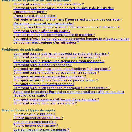
Préférences et paramètres des utilisateurs
Comment puis-je modifier mes paramètres ?
Comment puis-je masquer mon nom d’utilisateur de la liste des
utilisateurs en ligne ?
L’heure n’est pas correcte !
J’ai réglé le fuseau horaire mais l’heure n’est toujours pas correcte !
Ma langue n’apparaît pas dans la liste !
Que signifient les images situées à côté de mon nom d’utilisateur ?
Comment puis-je afficher un avatar ?
Quel est mon rang et comment puis-je le modifier ?
Pourquoi m’est-il demandé de me connecter lorsque je clique sur le lien
de courrier électronique d’un utilisateur ?
Problèmes de publication
Comment puis-je publier un nouveau sujet ou une réponse ?
Comment puis-je modifier ou supprimer un message ?
Comment puis-je insérer une signature à mon message ?
Comment puis-je créer un sondage ?
Pourquoi ne puis-je pas ajouter plus d’options à un sondage ?
Comment puis-je modifier ou supprimer un sondage ?
Pourquoi ne puis-je pas accéder à un forum ?
Pourquoi ne puis-je pas transférer de pièces jointes ?
Pourquoi ai-je reçu un avertissement ?
Comment puis-je rapporter des messages à un modérateur ?
À quoi sert le bouton « Enregistrer comme brouillon » affiché lors de la
rédaction d’un sujet ?
Pourquoi mon message a-t-il besoin d’être approuvé ?
Comment puis-je remonter mes sujets ?
Mise en forme et types de sujets
Qu’est-ce que le BBCode ?
Puis-je insérer du code HTML ?
Que sont les émoticônes ?
Puis-je insérer des images ?
Que sont les annonces générales ?