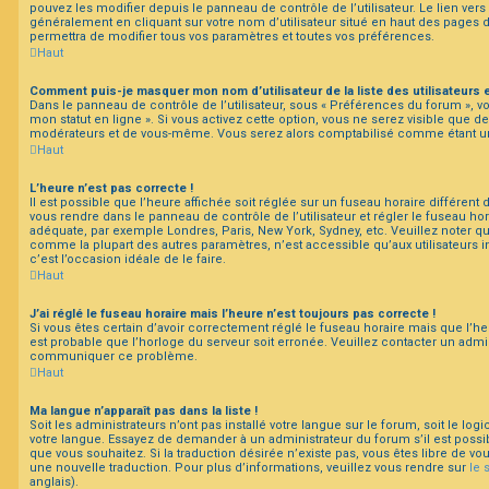
pouvez les modifier depuis le panneau de contrôle de l’utilisateur. Le lien vers
généralement en cliquant sur votre nom d’utilisateur situé en haut des pages
permettra de modifier tous vos paramètres et toutes vos préférences.
Haut
Comment puis-je masquer mon nom d’utilisateur de la liste des utilisateurs e
Dans le panneau de contrôle de l’utilisateur, sous « Préférences du forum », v
mon statut en ligne ». Si vous activez cette option, vous ne serez visible que d
modérateurs et de vous-même. Vous serez alors comptabilisé comme étant un ut
Haut
L’heure n’est pas correcte !
Il est possible que l’heure affichée soit réglée sur un fuseau horaire différent du 
vous rendre dans le panneau de contrôle de l’utilisateur et régler le fuseau hor
adéquate, par exemple Londres, Paris, New York, Sydney, etc. Veuillez noter qu
comme la plupart des autres paramètres, n’est accessible qu’aux utilisateurs ins
c’est l’occasion idéale de le faire.
Haut
J’ai réglé le fuseau horaire mais l’heure n’est toujours pas correcte !
Si vous êtes certain d’avoir correctement réglé le fuseau horaire mais que l’heu
est probable que l’horloge du serveur soit erronée. Veuillez contacter un admini
communiquer ce problème.
Haut
Ma langue n’apparaît pas dans la liste !
Soit les administrateurs n’ont pas installé votre langue sur le forum, soit le log
votre langue. Essayez de demander à un administrateur du forum s’il est possibl
que vous souhaitez. Si la traduction désirée n’existe pas, vous êtes libre de v
une nouvelle traduction. Pour plus d’informations, veuillez vous rendre sur
le 
anglais).