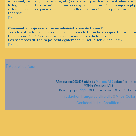
incessant, insultant, diffamatoire, etc.) qui ne sont pas directement reliés ave
le logiciel phpBB en lui-même. Si vous envoyez un courrier électronique à ph
utilisation de tierce partie de ce logiciel, attendez-vous à une réponse laconi
réponse.
Haut
Comment puis-je contacter un administrateur du forum ?
Tous les utilisateurs du forum peuvent utiliser le formulaire disponible sur le li
fonctionnalité a été activée par les administrateurs du forum.
Les membres du forum peuvent également utiliser le lien « L’équipe ».
Haut
Accueil du forum
MannixMD
*
Amoureux203403 style by
, adapté par Nic
*
Style Version 1.1.9
phpBB
Développé par
® Forum Software © phpBB Limit
Traduction française officielle
Miles Cellar
©
Confidentialité
Conditions
|