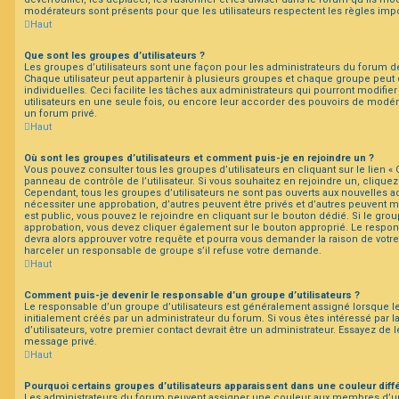
modérateurs sont présents pour que les utilisateurs respectent les règles imp
Haut
Que sont les groupes d’utilisateurs ?
Les groupes d’utilisateurs sont une façon pour les administrateurs du forum de
Chaque utilisateur peut appartenir à plusieurs groupes et chaque groupe peut
individuelles. Ceci facilite les tâches aux administrateurs qui pourront modifie
utilisateurs en une seule fois, ou encore leur accorder des pouvoirs de modér
un forum privé.
Haut
Où sont les groupes d’utilisateurs et comment puis-je en rejoindre un ?
Vous pouvez consulter tous les groupes d’utilisateurs en cliquant sur le lien « 
panneau de contrôle de l’utilisateur. Si vous souhaitez en rejoindre un, cliquez
Cependant, tous les groupes d’utilisateurs ne sont pas ouverts aux nouvelles 
nécessiter une approbation, d’autres peuvent être privés et d’autres peuvent m
est public, vous pouvez le rejoindre en cliquant sur le bouton dédié. Si le grou
approbation, vous devez cliquer également sur le bouton approprié. Le respon
devra alors approuver votre requête et pourra vous demander la raison de votr
harceler un responsable de groupe s’il refuse votre demande.
Haut
Comment puis-je devenir le responsable d’un groupe d’utilisateurs ?
Le responsable d’un groupe d’utilisateurs est généralement assigné lorsque le
initialement créés par un administrateur du forum. Si vous êtes intéressé par l
d’utilisateurs, votre premier contact devrait être un administrateur. Essayez de 
message privé.
Haut
Pourquoi certains groupes d’utilisateurs apparaissent dans une couleur diff
Les administrateurs du forum peuvent assigner une couleur aux membres d’un 