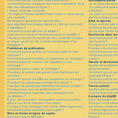
Comment puis-je modifier mes paramètres ?
Messagerie privée
Comment puis-je masquer mon nom d’utilisateur de la
Je ne peux pas envo
liste des utilisateurs en ligne ?
Je continue à recev
L’heure n’est pas correcte !
sollicités !
F
J’ai réglé le fuseau horaire mais l’heure n’est toujours
J’ai reçu un courrier
A
pas correcte !
part de quelqu’un su
Q
Ma langue n’apparaît pas dans la liste !
Amis et ignorés
Que signifient les images situées à côté de mon nom
À quoi sert ma liste 
d’utilisateur ?
Comment puis-je ajou
Comment puis-je afficher un avatar ?
de ma liste d’amis et
Quel est mon rang et comment puis-je le modifier ?
Recherche dans les
Pourquoi m’est-il demandé de me connecter lorsque
Comment puis-je eff
je clique sur le lien de courrier électronique d’un
des forums ?
utilisateur ?
Pourquoi ma recherc
Problèmes de publication
Pourquoi ma recherc
Comment puis-je publier un nouveau sujet ou une
Comment puis-je re
réponse ?
Comment puis-je ret
Comment puis-je modifier ou supprimer un message ?
sujets ?
Comment puis-je insérer une signature à mon
Favoris et abonnem
message ?
Quelle est la différen
Comment puis-je créer un sondage ?
abonnements ?
Pourquoi ne puis-je pas ajouter plus d’options à un
Comment puis-je ajou
sondage ?
sujet spécifique ?
Comment puis-je modifier ou supprimer un sondage ?
Comment puis-je m’a
Pourquoi ne puis-je pas accéder à un forum ?
Comment puis-je rés
Pourquoi ne puis-je pas transférer de pièces jointes ?
Pièces jointes
Pourquoi ai-je reçu un avertissement ?
Quelles pièces joint
Comment puis-je rapporter des messages à un
Comment puis-je retr
modérateur ?
À propos de phpBB
À quoi sert le bouton « Enregistrer comme brouillon »
Qui a développé ce l
affiché lors de la rédaction d’un sujet ?
Pourquoi la fonctionn
Pourquoi mon message a-t-il besoin d’être approuvé ?
Qui dois-je contacte
Comment puis-je remonter mes sujets ?
d’ordres légaux liés 
Mise en forme et types de sujets
Comment puis-je con
Qu’est-ce que le BBCode ?
forum ?