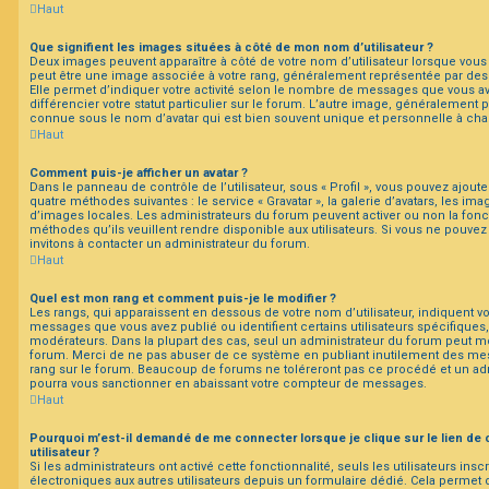
Haut
Que signifient les images situées à côté de mon nom d’utilisateur ?
Deux images peuvent apparaître à côté de votre nom d’utilisateur lorsque vous 
peut être une image associée à votre rang, généralement représentée par des 
Elle permet d’indiquer votre activité selon le nombre de messages que vous a
différencier votre statut particulier sur le forum. L’autre image, généralement
connue sous le nom d’avatar qui est bien souvent unique et personnelle à chaq
Haut
Comment puis-je afficher un avatar ?
Dans le panneau de contrôle de l’utilisateur, sous « Profil », vous pouvez ajoute
quatre méthodes suivantes : le service « Gravatar », la galerie d’avatars, les ima
d’images locales. Les administrateurs du forum peuvent activer ou non la fonct
méthodes qu’ils veuillent rendre disponible aux utilisateurs. Si vous ne pouvez 
invitons à contacter un administrateur du forum.
Haut
Quel est mon rang et comment puis-je le modifier ?
Les rangs, qui apparaissent en dessous de votre nom d’utilisateur, indiquent vo
messages que vous avez publié ou identifient certains utilisateurs spécifiques
modérateurs. Dans la plupart des cas, seul un administrateur du forum peut mo
forum. Merci de ne pas abuser de ce système en publiant inutilement des me
rang sur le forum. Beaucoup de forums ne toléreront pas ce procédé et un ad
pourra vous sanctionner en abaissant votre compteur de messages.
Haut
Pourquoi m’est-il demandé de me connecter lorsque je clique sur le lien de 
utilisateur ?
Si les administrateurs ont activé cette fonctionnalité, seuls les utilisateurs ins
électroniques aux autres utilisateurs depuis un formulaire dédié. Cela permet