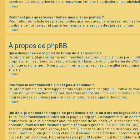
savoir ce qui est autorisé ou non, nous vous invitons à contacter un administra
Haut
Comment puis-je retrouver toutes mes pièces jointes ?
Pour retrouver la liste des pièces jointes que vous avez transférées, veuillez
contrôle de l’utilisateur et suivre les liens vers la section des pièces jointes.
Haut
À propos de phpBB
Qui a développé ce logiciel de forum de discussions ?
Ce programme (dans sa forme non modifiée) est produit et distribué par
phpBB
propriétaire. Il est rendu accessible sous la « Licence Publique Générale GNU v
distribué gratuitement. Pour plus d’informations, veuillez consulter la rubrique
anglais).
Haut
Pourquoi la fonctionnalité X n’est pas disponible ?
Ce programme a été développé et mis sous licence par phpBB Limited. Si vous 
d’une nouvelle fonctionnalité, veuillez vous rendre sur
notre centre d’idées
(en
pour les idées soumises par d’autres utilisateurs et suggérer les vôtres.
Haut
Qui dois-je contacter à propos de problèmes d’abus ou d’ordres légaux liés 
Tous les administrateurs listés sur la page « L’équipe » devraient être un cont
problèmes. Si vous n’obtenez aucune réponse de leur part, vous devriez alors c
domaine (dont les informations sont disponibles grâce à
une requête WHOIS
)
service gratuit (comme Yahoo, Free, etc.), le service de gestion des abus. Veu
absolument aucune juridiction et ne peut en aucun cas être tenu comme res
qui ce forum est utilisé. Ne contactez pas phpBB Limited pour tout problème 