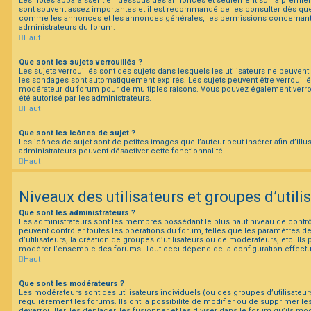
Les notes apparaissent en dessous des annonces et seulement sur la premiè
sont souvent assez importantes et il est recommandé de les consulter dès que 
comme les annonces et les annonces générales, les permissions concernant l
administrateurs du forum.
Haut
Que sont les sujets verrouillés ?
Les sujets verrouillés sont des sujets dans lesquels les utilisateurs ne peuven
les sondages sont automatiquement expirés. Les sujets peuvent être verrouillé
modérateur du forum pour de multiples raisons. Vous pouvez également verrouil
été autorisé par les administrateurs.
Haut
Que sont les icônes de sujet ?
Les icônes de sujet sont de petites images que l’auteur peut insérer afin d’illu
administrateurs peuvent désactiver cette fonctionnalité.
Haut
Niveaux des utilisateurs et groupes d’utili
Que sont les administrateurs ?
Les administrateurs sont les membres possédant le plus haut niveau de contrôl
peuvent contrôler toutes les opérations du forum, telles que les paramètres 
d’utilisateurs, la création de groupes d’utilisateurs ou de modérateurs, etc. Ils
modérer l’ensemble des forums. Tout ceci dépend de la configuration effectu
Haut
Que sont les modérateurs ?
Les modérateurs sont des utilisateurs individuels (ou des groupes d’utilisateurs
régulièrement les forums. Ils ont la possibilité de modifier ou de supprimer les s
déverrouiller, les déplacer, les fusionner et les diviser dans le forum qu’ils mo