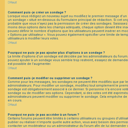
Haut
Comment puis-je créer un sondage ?
Lorsque vous rédigez un nouveau sujet ou modifiez le premier message d’un suj
un sondage » situé en-dessous du formulaire principal de rédaction. Si cet ongl
probable que vous n’ayez pas la permission de créer des sondages. Saisissez l
moins deux options dans les champs adéquats, chaque option devant être insé
pouvez définir le nombre d’options que les utilisateurs peuvent insérer en modi
« Options par utilisateur ». Vous pouvez également spécifier une limite de temp
utilisateurs à modifier leurs votes.
Haut
Pourquoi ne puis-je pas ajouter plus d’options à un sondage ?
La limite d’options d’un sondage est décidée par les administrateurs du forum
pouvez ajouter à un sondage vous semble trop restreint, essayez de demander 
est possible de l’augmenter.
Haut
Comment puis-je modifier ou supprimer un sondage ?
Comme pour les messages, les sondages ne peuvent être modifiés que par leur
administrateurs. Pour modifier un sondage, modifiez tout simplement le premi
sondage est obligatoirement associé à ce dernier. Si personne n’a encore voté,
sondage ou de modifier ses options. Cependant, si des votes ont été exprimés,
administrateurs peuvent modifier ou supprimer le sondage. Cela empêche de 
en cours.
Haut
Pourquoi ne puis-je pas accéder à un forum ?
Certains forums peuvent être limités à certains utilisateurs ou groupes d’utilisa
publier ou réaliser n’importe quelle autre action, vous avez besoin des permi
contacter un modérateur ou un administrateur du forum afin de lui demander 