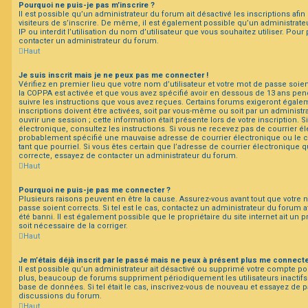
Pourquoi ne puis-je pas m’inscrire ?
Il est possible qu’un administrateur du forum ait désactivé les inscriptions a
visiteurs de s’inscrire. De même, il est également possible qu’un administrate
IP ou interdit l’utilisation du nom d’utilisateur que vous souhaitez utiliser. Pour
contacter un administrateur du forum.
Haut
Je suis inscrit mais je ne peux pas me connecter !
Vérifiez en premier lieu que votre nom d’utilisateur et votre mot de passe soient
la COPPA est activée et que vous avez spécifié avoir en dessous de 13 ans pend
suivre les instructions que vous avez reçues. Certains forums exigeront égale
inscriptions doivent être activées, soit par vous-même ou soit par un administr
ouvrir une session ; cette information était présente lors de votre inscription. 
électronique, consultez les instructions. Si vous ne recevez pas de courrier é
probablement spécifié une mauvaise adresse de courrier électronique ou le cou
tant que pourriel. Si vous êtes certain que l’adresse de courrier électronique q
correcte, essayez de contacter un administrateur du forum.
Haut
Pourquoi ne puis-je pas me connecter ?
Plusieurs raisons peuvent en être la cause. Assurez-vous avant tout que votre n
passe soient corrects. Si tel est le cas, contactez un administrateur du forum a
été banni. Il est également possible que le propriétaire du site internet ait un 
soit nécessaire de la corriger.
Haut
Je m’étais déjà inscrit par le passé mais ne peux à présent plus me connecte
Il est possible qu’un administrateur ait désactivé ou supprimé votre compte 
plus, beaucoup de forums suppriment périodiquement les utilisateurs inactifs af
base de données. Si tel était le cas, inscrivez-vous de nouveau et essayez de p
discussions du forum.
Haut