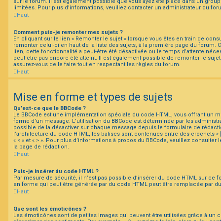
sur le forum. Il est également possible que vous ayez été placé dans un group
limitées. Pour plus d’informations, veuillez contacter un administrateur du for
Haut
Comment puis-je remonter mes sujets ?
En cliquant sur le lien « Remonter le sujet » lorsque vous êtes en train de cons
remonter celui-ci en haut de la liste des sujets, à la première page du forum.
lien, cette fonctionnalité a peut-être été désactivée ou le temps d’attente néc
peut-être pas encore été atteint. Il est également possible de remonter le suj
assurez-vous de le faire tout en respectant les règles du forum.
Haut
Mise en forme et types de sujets
Qu’est-ce que le BBCode ?
Le BBCode est une implémentation spéciale du code HTML, vous offrant un mei
forme d’un message. L’utilisation du BBCode est déterminée par les administra
possible de la désactiver sur chaque message depuis le formulaire de rédactio
l’architecture du code HTML, les balises sont contenues entre des crochets « [ 
« < » et « > ». Pour plus d’informations à propos du BBCode, veuillez consulter
la page de rédaction.
Haut
Puis-je insérer du code HTML ?
Par mesure de sécurité, il n’est pas possible d’insérer du code HTML sur ce f
en forme qui peut être générée par du code HTML peut être remplacée par d
Haut
Que sont les émoticônes ?
Les émoticônes sont de petites images qui peuvent être utilisées grâce à un c