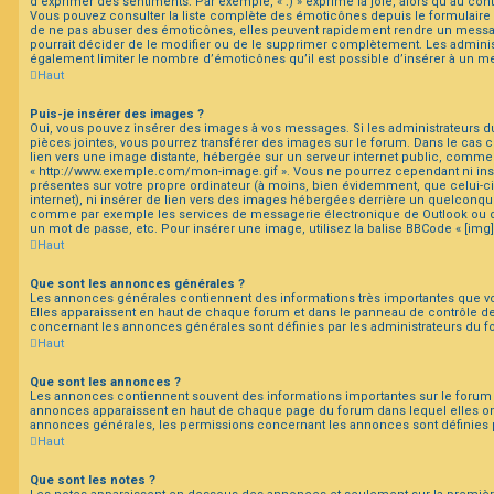
d’exprimer des sentiments. Par exemple, « :) » exprime la joie, alors qu’au contra
Vous pouvez consulter la liste complète des émoticônes depuis le formulaire
de ne pas abuser des émoticônes, elles peuvent rapidement rendre un messag
pourrait décider de le modifier ou de le supprimer complètement. Les admini
également limiter le nombre d’émoticônes qu’il est possible d’insérer à un m
Haut
Puis-je insérer des images ?
Oui, vous pouvez insérer des images à vos messages. Si les administrateurs du
pièces jointes, vous pourrez transférer des images sur le forum. Dans le cas c
lien vers une image distante, hébergée sur un serveur internet public, comm
« http://www.exemple.com/mon-image.gif ». Vous ne pourrez cependant ni ins
présentes sur votre propre ordinateur (à moins, bien évidemment, que celui-c
internet), ni insérer de lien vers des images hébergées derrière un quelconqu
comme par exemple les services de messagerie électronique de Outlook ou de
un mot de passe, etc. Pour insérer une image, utilisez la balise BBCode « [img]
Haut
Que sont les annonces générales ?
Les annonces générales contiennent des informations très importantes que vou
Elles apparaissent en haut de chaque forum et dans le panneau de contrôle de 
concernant les annonces générales sont définies par les administrateurs du f
Haut
Que sont les annonces ?
Les annonces contiennent souvent des informations importantes sur le forum 
annonces apparaissent en haut de chaque page du forum dans lequel elles on
annonces générales, les permissions concernant les annonces sont définies p
Haut
Que sont les notes ?