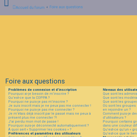
Foire aux questions
Accueil du forum
C
o
n
n
e
x
i
o
n
Foire aux questions
I
Problèmes de connexion et d’inscription
Niveaux des utilisat
n
Pourquoi ai-je besoin de m’inscrire ?
Que sont les adminis
s
Qu’est-ce que la COPPA ?
Que sont les modéra
c
Pourquoi ne puis-je pas m’inscrire ?
Que sont les groupes 
r
Je suis inscrit mais je ne peux pas me connecter !
Où sont les groupes 
i
Pourquoi ne puis-je pas me connecter ?
en rejoindre un ?
p
Je m’étais déjà inscrit par le passé mais ne peux à
Comment puis-je dev
t
présent plus me connecter ?!
d’utilisateurs ?
i
J’ai perdu mon mot de passe !
Pourquoi certains gr
Pourquoi suis-je déconnecté automatiquement ?
dans une couleur dif
o
À quoi sert « Supprimer les cookies » ?
Qu’est-ce qu’un « gro
n
Préférences et paramètres des utilisateurs
Qu’est-ce que le lien