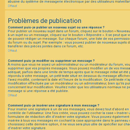
abusive du système de messagerie électronique par des utilisateurs malveillan
Haut
Problèmes de publication
Comment puis-je publier un nouveau sujet ou une réponse ?
Pour publier un nouveau sujet dans un forum, cliquez sur le bouton « Nouveau
à un sujet ou un message, cliquez sur le bouton « Répondre ». Il se peut que vo
de pouvoir rédiger un message. Sur chaque forum, une liste de vos permission
du forum ou du sujet. Par exemple : vous pouvez publier de nouveaux sujets 
transférer des pièces jointes dans ce forum, etc.
Haut
Comment puis-je modifier ou supprimer un message ?
À moins que vous ne soyez un administrateur ou un modérateur du forum, vo
supprimer que vos propres messages. Vous pouvez modifier un de vos messag
adéquat, parfois dans une limite de temps après que le message initial ait été 
répondu à votre message, un petit texte situé en dessous du message afficher
l’avez modifié, contenant la date et l’heure de la modification. Ce petit texte n’ap
modification effectuée par un modérateur ou un administrateur, bien qu’ils pui
concernant leur modification. Veuillez noter que les utilisateurs normaux ne 
message si une réponse a été publiée.
Haut
Comment puis-je insérer une signature à mon message ?
Pour insérer une signature à un de vos messages, vous devez tout d’abord en
contrôle de l’utilisateur. Une fois créée, vous pouvez cocher la case « Insérer 
formulaire de rédaction afin d’insérer votre signature. Vous pouvez également 
insérée à tous vos messages en cochant la case appropriée dans le panneau de 
choisissez cette dernière option, il ne vous sera plus utile de spécifier sur c
d’insérer votre signature.