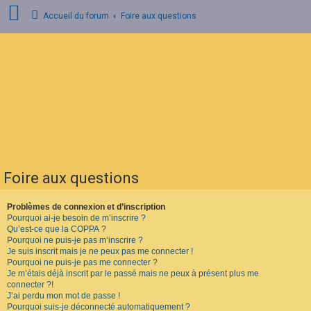
Accueil du forum
Foire aux questions
C
o
n
n
e
x
i
o
n
Foire aux questions
I
n
s
Problèmes de connexion et d’inscription
c
Pourquoi ai-je besoin de m’inscrire ?
r
Qu’est-ce que la COPPA ?
i
Pourquoi ne puis-je pas m’inscrire ?
p
Je suis inscrit mais je ne peux pas me connecter !
t
Pourquoi ne puis-je pas me connecter ?
i
o
Je m’étais déjà inscrit par le passé mais ne peux à présent plus me
n
connecter ?!
J’ai perdu mon mot de passe !
Pourquoi suis-je déconnecté automatiquement ?