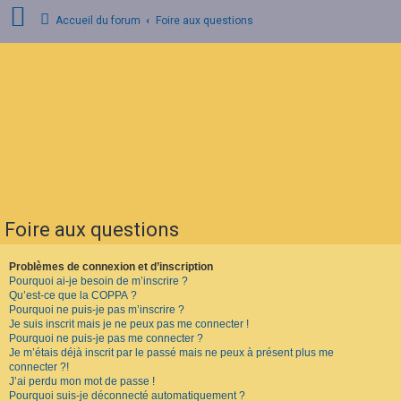
Accueil du forum
Foire aux questions
C
o
n
n
e
x
i
o
n
Foire aux questions
I
n
s
Problèmes de connexion et d’inscription
c
Pourquoi ai-je besoin de m’inscrire ?
r
Qu’est-ce que la COPPA ?
i
Pourquoi ne puis-je pas m’inscrire ?
p
Je suis inscrit mais je ne peux pas me connecter !
t
Pourquoi ne puis-je pas me connecter ?
i
o
Je m’étais déjà inscrit par le passé mais ne peux à présent plus me
n
connecter ?!
J’ai perdu mon mot de passe !
Pourquoi suis-je déconnecté automatiquement ?