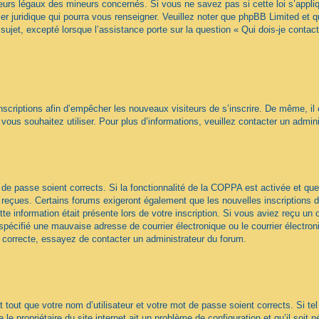
urs légaux des mineurs concernés. Si vous ne savez pas si cette loi s’appl
ler juridique qui pourra vous renseigner. Veuillez noter que phpBB Limited et 
sujet, excepté lorsque l’assistance porte sur la question « Qui dois-je contac
 inscriptions afin d’empêcher les nouveaux visiteurs de s’inscrire. De même, il
ue vous souhaitez utiliser. Pour plus d’informations, veuillez contacter un admin
ot de passe soient corrects. Si la fonctionnalité de la COPPA est activée et 
z reçues. Certains forums exigeront également que les nouvelles inscriptions 
te information était présente lors de votre inscription. Si vous aviez reçu un c
écifié une mauvaise adresse de courrier électronique ou le courrier électroniqu
t correcte, essayez de contacter un administrateur du forum.
tout que votre nom d’utilisateur et votre mot de passe soient corrects. Si te
e propriétaire du site internet ait un problème de configuration et qu’il soit n