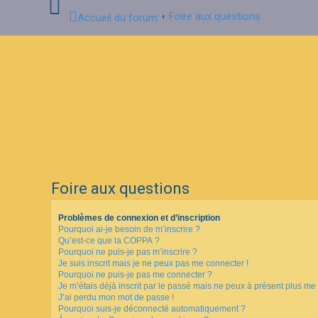
Foire aux questions
Accueil du forum
C
o
n
n
e
x
i
o
n
Foire aux questions
I
n
Problèmes de connexion et d’inscription
s
Pourquoi ai-je besoin de m’inscrire ?
c
Qu’est-ce que la COPPA ?
r
i
Pourquoi ne puis-je pas m’inscrire ?
p
Je suis inscrit mais je ne peux pas me connecter !
t
Pourquoi ne puis-je pas me connecter ?
i
Je m’étais déjà inscrit par le passé mais ne peux à présent plus me
o
J’ai perdu mon mot de passe !
n
Pourquoi suis-je déconnecté automatiquement ?