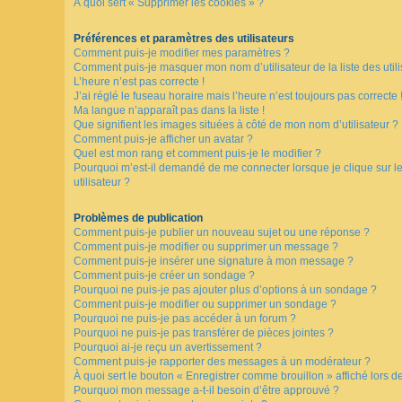
À quoi sert « Supprimer les cookies » ?
F
Préférences et paramètres des utilisateurs
A
Comment puis-je modifier mes paramètres ?
Q
Comment puis-je masquer mon nom d’utilisateur de la liste des utili
L’heure n’est pas correcte !
J’ai réglé le fuseau horaire mais l’heure n’est toujours pas correcte 
Ma langue n’apparaît pas dans la liste !
Que signifient les images situées à côté de mon nom d’utilisateur ?
Comment puis-je afficher un avatar ?
Quel est mon rang et comment puis-je le modifier ?
Pourquoi m’est-il demandé de me connecter lorsque je clique sur le 
utilisateur ?
Problèmes de publication
Comment puis-je publier un nouveau sujet ou une réponse ?
Comment puis-je modifier ou supprimer un message ?
Comment puis-je insérer une signature à mon message ?
Comment puis-je créer un sondage ?
Pourquoi ne puis-je pas ajouter plus d’options à un sondage ?
Comment puis-je modifier ou supprimer un sondage ?
Pourquoi ne puis-je pas accéder à un forum ?
Pourquoi ne puis-je pas transférer de pièces jointes ?
Pourquoi ai-je reçu un avertissement ?
Comment puis-je rapporter des messages à un modérateur ?
À quoi sert le bouton « Enregistrer comme brouillon » affiché lors de
Pourquoi mon message a-t-il besoin d’être approuvé ?