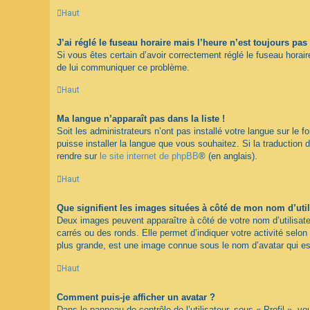
Haut
J’ai réglé le fuseau horaire mais l’heure n’est toujours pas 
Si vous êtes certain d’avoir correctement réglé le fuseau horaire
de lui communiquer ce problème.
Haut
Ma langue n’apparaît pas dans la liste !
Soit les administrateurs n’ont pas installé votre langue sur le 
puisse installer la langue que vous souhaitez. Si la traduction 
rendre sur
le site internet de phpBB
® (en anglais).
Haut
Que signifient les images situées à côté de mon nom d’util
Deux images peuvent apparaître à côté de votre nom d’utilisate
carrés ou des ronds. Elle permet d’indiquer votre activité selo
plus grande, est une image connue sous le nom d’avatar qui est
Haut
Comment puis-je afficher un avatar ?
Dans le panneau de contrôle de l’utilisateur, sous « Profil », v