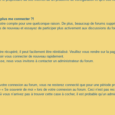
t plus me connecter ?!
votre compte pour une quelconque raison. De plus, beaucoup de forums supprime
vous de nouveau et essayez de participer plus activement aux discussions du f
 récupéré, il peut facilement être réinitialisé. Veuillez vous rendre sur la p
voir vous connecter de nouveau rapidement.
sse, nous vous invitons à contacter un administrateur du forum.
otre connexion au forum, vous ne resterez connecté que pour une période préd
ase « Se souvenir de moi » lors de votre connexion au forum. Ceci n’est pas 
Si vous n’arrivez pas à trouver cette case à cocher, il est probable qu’un admin