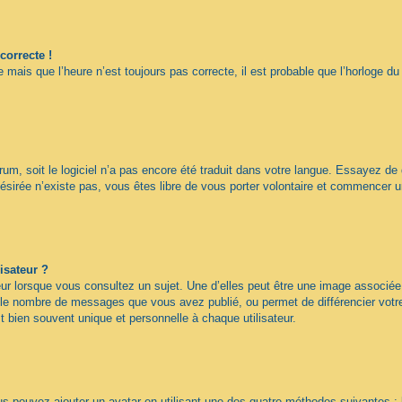
correcte !
 mais que l’heure n’est toujours pas correcte, il est probable que l’horloge du
forum, soit le logiciel n’a pas encore été traduit dans votre langue. Essayez de
désirée n’existe pas, vous êtes libre de vous porter volontaire et commencer u
isateur ?
ur lorsque vous consultez un sujet. Une d’elles peut être une image associée
n le nombre de messages que vous avez publié, ou permet de différencier votre 
 bien souvent unique et personnelle à chaque utilisateur.
ous pouvez ajouter un avatar en utilisant une des quatre méthodes suivantes : 