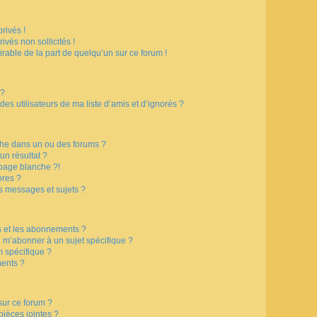
rivés !
vés non sollicités !
irable de la part de quelqu’un sur ce forum !
 ?
s utilisateurs de ma liste d’amis et d’ignorés ?
che dans un ou des forums ?
n résultat ?
page blanche ?!
res ?
s messages et sujets ?
is et les abonnements ?
 m’abonner à un sujet spécifique ?
 spécifique ?
ents ?
sur ce forum ?
ièces jointes ?