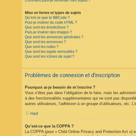
Comment puis-je remonter mes sujets ?
Mise en forme et types de sujets
Qu’est-ce que le BBCode ?
Puis-je insérer du code HTML ?
Que sont les émoticônes ?
Puis-je insérer des images ?
Que sont les annonces générales ?
Que sont les annonces ?
Que sont les notes ?
Que sont les sujets verrouillés ?
Que sont les icônes de sujet ?
Problèmes de connexion et d’inscription
Pourquoi ai-je besoin de m’inscrire ?
Vous n’êtes pas dans l’obligation de le faire, mais les adminis
à des fonctionnalités supplémentaires qui ne sont pas disponible
autres utilisateurs, l’adhésion à un groupe d’utilisateurs, etc.
Haut
Qu’est-ce que la COPPA ?
La COPPA (pour « Child Online Privacy and Protection Act ») es