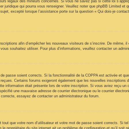
urs légaux des mineurs concernés. Si vous ne savez pas si cette loi s’appl
ler juridique qui pourra vous renseigner. Veuillez noter que phpBB Limited et 
sujet, excepté lorsque l’assistance porte sur la question « Qui dois-je contac
 inscriptions afin d’empêcher les nouveaux visiteurs de s’inscrire. De même, il
ue vous souhaitez utiliser. Pour plus d’informations, veuillez contacter un admin
ot de passe soient corrects. Si la fonctionnalité de la COPPA est activée et 
z reçues. Certains forums exigeront également que les nouvelles inscriptions 
te information était présente lors de votre inscription. Si vous aviez reçu un c
écifié une mauvaise adresse de courrier électronique ou le courrier électroniqu
t correcte, essayez de contacter un administrateur du forum.
tout que votre nom d’utilisateur et votre mot de passe soient corrects. Si te
e propriétaire du site internet ait un problème de configuration et qu’il soit n