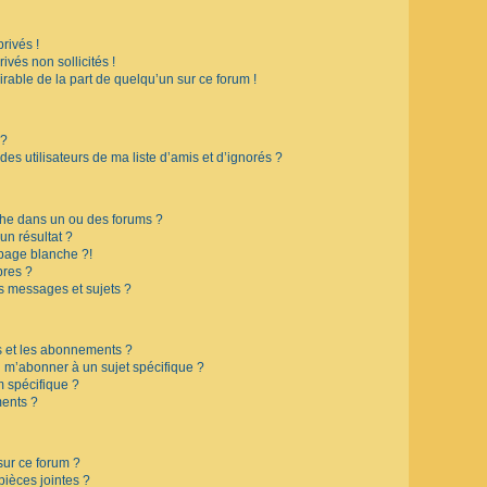
rivés !
vés non sollicités !
irable de la part de quelqu’un sur ce forum !
 ?
s utilisateurs de ma liste d’amis et d’ignorés ?
che dans un ou des forums ?
n résultat ?
page blanche ?!
res ?
s messages et sujets ?
is et les abonnements ?
 m’abonner à un sujet spécifique ?
 spécifique ?
ents ?
sur ce forum ?
ièces jointes ?