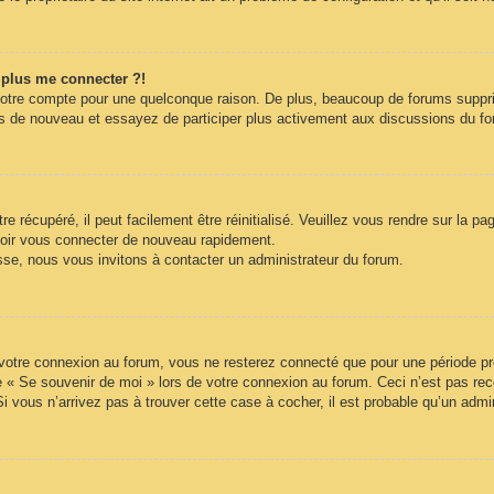
t plus me connecter ?!
votre compte pour une quelconque raison. De plus, beaucoup de forums supprime
vous de nouveau et essayez de participer plus activement aux discussions du f
 récupéré, il peut facilement être réinitialisé. Veuillez vous rendre sur la p
voir vous connecter de nouveau rapidement.
sse, nous vous invitons à contacter un administrateur du forum.
otre connexion au forum, vous ne resterez connecté que pour une période préd
ase « Se souvenir de moi » lors de votre connexion au forum. Ceci n’est pas 
Si vous n’arrivez pas à trouver cette case à cocher, il est probable qu’un admin