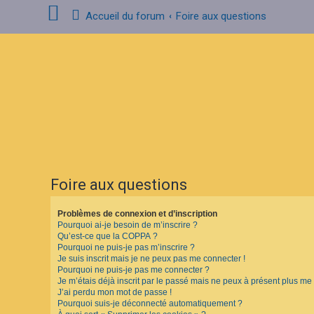
Accueil du forum
Foire aux questions
C
o
n
n
e
x
i
o
n
Foire aux questions
I
n
s
Problèmes de connexion et d’inscription
c
Pourquoi ai-je besoin de m’inscrire ?
r
i
Qu’est-ce que la COPPA ?
p
Pourquoi ne puis-je pas m’inscrire ?
t
Je suis inscrit mais je ne peux pas me connecter !
i
Pourquoi ne puis-je pas me connecter ?
o
Je m’étais déjà inscrit par le passé mais ne peux à présent plus me
n
J’ai perdu mon mot de passe !
Pourquoi suis-je déconnecté automatiquement ?