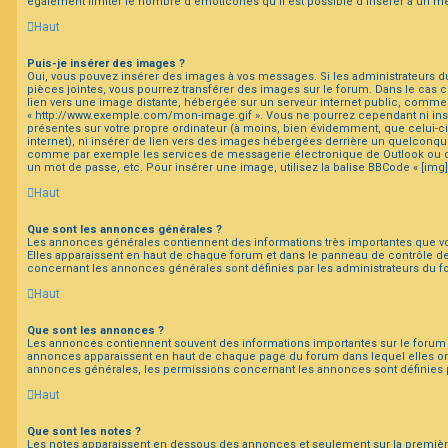
également limiter le nombre d’émoticônes qu’il est possible d’insérer à un m
Haut
Puis-je insérer des images ?
Oui, vous pouvez insérer des images à vos messages. Si les administrateurs du
pièces jointes, vous pourrez transférer des images sur le forum. Dans le cas c
lien vers une image distante, hébergée sur un serveur internet public, comm
« http://www.exemple.com/mon-image.gif ». Vous ne pourrez cependant ni ins
présentes sur votre propre ordinateur (à moins, bien évidemment, que celui-c
internet), ni insérer de lien vers des images hébergées derrière un quelconqu
comme par exemple les services de messagerie électronique de Outlook ou de
un mot de passe, etc. Pour insérer une image, utilisez la balise BBCode « [img]
Haut
Que sont les annonces générales ?
Les annonces générales contiennent des informations très importantes que vou
Elles apparaissent en haut de chaque forum et dans le panneau de contrôle de 
concernant les annonces générales sont définies par les administrateurs du f
Haut
Que sont les annonces ?
Les annonces contiennent souvent des informations importantes sur le forum 
annonces apparaissent en haut de chaque page du forum dans lequel elles on
annonces générales, les permissions concernant les annonces sont définies p
Haut
Que sont les notes ?
Les notes apparaissent en dessous des annonces et seulement sur la premiè