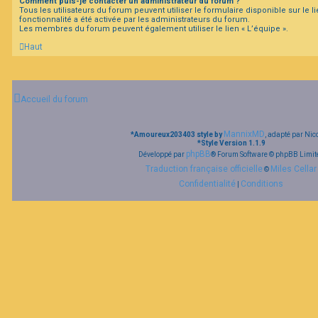
Comment puis-je contacter un administrateur du forum ?
Tous les utilisateurs du forum peuvent utiliser le formulaire disponible sur le li
fonctionnalité a été activée par les administrateurs du forum.
Les membres du forum peuvent également utiliser le lien « L’équipe ».
Haut
Accueil du forum
MannixMD
*
Amoureux203403 style by
, adapté par Nic
*
Style Version 1.1.9
phpBB
Développé par
® Forum Software © phpBB Limit
Traduction française officielle
Miles Cellar
©
Confidentialité
Conditions
|