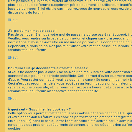
Il est possible qu’un administrateur ait désactivé ou supprimé votre compte 
plus, beaucoup de forums suppriment périodiquement les utilisateurs inactifs af
base de données. Si tel était le cas, inscrivez-vous de nouveau et essayez de p
discussions du forum.
Haut
J’ai perdu mon mot de passe !
Pas de panique ! Bien que votre mot de passe ne puisse pas être récupéré, il pe
Veuillez vous rendre sur la page de connexion et cliquer sur « J’ai perdu mon 
instructions et vous devriez être en mesure de pouvoir vous connecter de no
Cependant, si vous ne pouvez pas réinitialiser votre mot de passe, nous vous i
administrateur du forum.
Haut
Pourquoi suis-je déconnecté automatiquement ?
Si vous ne cochez pas la case « Se souvenir de moi » lors de votre connexion 
connecté que pour une période prédéfinie. Cela permet d’éviter que votre comp
d’autre. Pour rester connecté, veuillez cocher la case « Se souvenir de moi » 
Ceci n’est pas recommandé si vous accédez au forum depuis un ordinateur pu
cybercafé, une université, etc. Si vous n’arrivez pas à trouver cette case à coch
administrateur du forum ait désactivé cette fonctionnalité.
Haut
À quoi sert « Supprimer les cookies » ?
Cette option vous permet d’effacer tous les cookies générés par phpBB 3.3 qui 
et votre connexion au forum. Les cookies permettent également d’enregistrer l
lus ou non lus) dans le cas où cette fonctionnalité a été activée par un adminis
rencontrez des problèmes récurrents de connexion et de déconnexion au for
cookies.