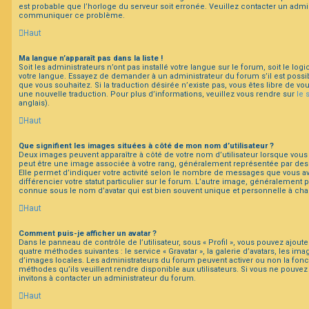
est probable que l’horloge du serveur soit erronée. Veuillez contacter un admini
communiquer ce problème.
Haut
Ma langue n’apparaît pas dans la liste !
Soit les administrateurs n’ont pas installé votre langue sur le forum, soit le log
votre langue. Essayez de demander à un administrateur du forum s’il est possibl
que vous souhaitez. Si la traduction désirée n’existe pas, vous êtes libre de v
une nouvelle traduction. Pour plus d’informations, veuillez vous rendre sur
le 
anglais).
Haut
Que signifient les images situées à côté de mon nom d’utilisateur ?
Deux images peuvent apparaître à côté de votre nom d’utilisateur lorsque vous 
peut être une image associée à votre rang, généralement représentée par des 
Elle permet d’indiquer votre activité selon le nombre de messages que vous a
différencier votre statut particulier sur le forum. L’autre image, généralement
connue sous le nom d’avatar qui est bien souvent unique et personnelle à chaq
Haut
Comment puis-je afficher un avatar ?
Dans le panneau de contrôle de l’utilisateur, sous « Profil », vous pouvez ajoute
quatre méthodes suivantes : le service « Gravatar », la galerie d’avatars, les ima
d’images locales. Les administrateurs du forum peuvent activer ou non la fonct
méthodes qu’ils veuillent rendre disponible aux utilisateurs. Si vous ne pouvez 
invitons à contacter un administrateur du forum.
Haut