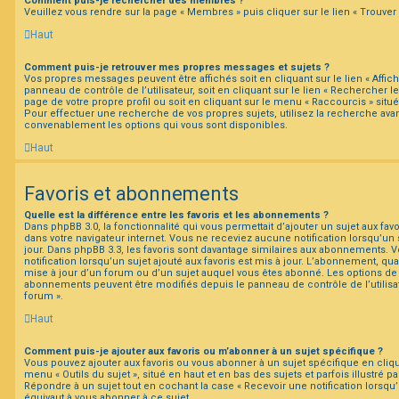
Comment puis-je rechercher des membres ?
Veuillez vous rendre sur la page « Membres » puis cliquer sur le lien « Trouve
Haut
Comment puis-je retrouver mes propres messages et sujets ?
Vos propres messages peuvent être affichés soit en cliquant sur le lien « Affi
panneau de contrôle de l’utilisateur, soit en cliquant sur le lien « Rechercher le
page de votre propre profil ou soit en cliquant sur le menu « Raccourcis » situé
Pour effectuer une recherche de vos propres sujets, utilisez la recherche av
convenablement les options qui vous sont disponibles.
Haut
Favoris et abonnements
Quelle est la différence entre les favoris et les abonnements ?
Dans phpBB 3.0, la fonctionnalité qui vous permettait d’ajouter un sujet aux favor
dans votre navigateur internet. Vous ne receviez aucune notification lorsqu’un su
jour. Dans phpBB 3.3, les favoris sont davantage similaires aux abonnements. 
notification lorsqu’un sujet ajouté aux favoris est mis à jour. L’abonnement, qua
mise à jour d’un forum ou d’un sujet auquel vous êtes abonné. Les options de n
abonnements peuvent être modifiés depuis le panneau de contrôle de l’utilisa
forum ».
Haut
Comment puis-je ajouter aux favoris ou m’abonner à un sujet spécifique ?
Vous pouvez ajouter aux favoris ou vous abonner à un sujet spécifique en cliqu
menu « Outils du sujet », situé en haut et en bas des sujets et parfois illustré 
Répondre à un sujet tout en cochant la case « Recevoir une notification lorsqu
équivaut à vous abonner à ce sujet.