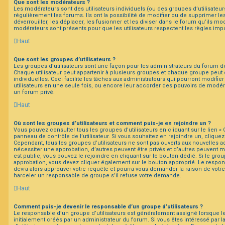
Que sont les modérateurs ?
Les modérateurs sont des utilisateurs individuels (ou des groupes d’utilisateurs
régulièrement les forums. Ils ont la possibilité de modifier ou de supprimer les s
déverrouiller, les déplacer, les fusionner et les diviser dans le forum qu’ils mo
modérateurs sont présents pour que les utilisateurs respectent les règles imp
Haut
Que sont les groupes d’utilisateurs ?
Les groupes d’utilisateurs sont une façon pour les administrateurs du forum de
Chaque utilisateur peut appartenir à plusieurs groupes et chaque groupe peut
individuelles. Ceci facilite les tâches aux administrateurs qui pourront modifie
utilisateurs en une seule fois, ou encore leur accorder des pouvoirs de modér
un forum privé.
Haut
Où sont les groupes d’utilisateurs et comment puis-je en rejoindre un ?
Vous pouvez consulter tous les groupes d’utilisateurs en cliquant sur le lien « 
panneau de contrôle de l’utilisateur. Si vous souhaitez en rejoindre un, cliquez
Cependant, tous les groupes d’utilisateurs ne sont pas ouverts aux nouvelles 
nécessiter une approbation, d’autres peuvent être privés et d’autres peuvent m
est public, vous pouvez le rejoindre en cliquant sur le bouton dédié. Si le grou
approbation, vous devez cliquer également sur le bouton approprié. Le respon
devra alors approuver votre requête et pourra vous demander la raison de votr
harceler un responsable de groupe s’il refuse votre demande.
Haut
Comment puis-je devenir le responsable d’un groupe d’utilisateurs ?
Le responsable d’un groupe d’utilisateurs est généralement assigné lorsque le
initialement créés par un administrateur du forum. Si vous êtes intéressé par l