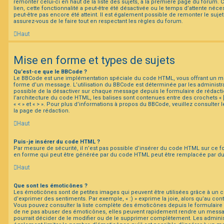
remonter celui-ci en haut de la liste des sujets, à la première page du forum.
lien, cette fonctionnalité a peut-être été désactivée ou le temps d’attente néc
peut-être pas encore été atteint. Il est également possible de remonter le suj
assurez-vous de le faire tout en respectant les règles du forum.
Haut
Mise en forme et types de sujets
Qu’est-ce que le BBCode ?
Le BBCode est une implémentation spéciale du code HTML, vous offrant un mei
forme d’un message. L’utilisation du BBCode est déterminée par les administra
possible de la désactiver sur chaque message depuis le formulaire de rédactio
l’architecture du code HTML, les balises sont contenues entre des crochets « [ 
« < » et « > ». Pour plus d’informations à propos du BBCode, veuillez consulter
la page de rédaction.
Haut
Puis-je insérer du code HTML ?
Par mesure de sécurité, il n’est pas possible d’insérer du code HTML sur ce f
en forme qui peut être générée par du code HTML peut être remplacée par d
Haut
Que sont les émoticônes ?
Les émoticônes sont de petites images qui peuvent être utilisées grâce à un c
d’exprimer des sentiments. Par exemple, « :) » exprime la joie, alors qu’au contra
Vous pouvez consulter la liste complète des émoticônes depuis le formulaire
de ne pas abuser des émoticônes, elles peuvent rapidement rendre un messag
pourrait décider de le modifier ou de le supprimer complètement. Les admini