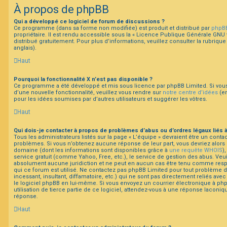
À propos de phpBB
Qui a développé ce logiciel de forum de discussions ?
Ce programme (dans sa forme non modifiée) est produit et distribué par
phpBB
propriétaire. Il est rendu accessible sous la « Licence Publique Générale GNU v
distribué gratuitement. Pour plus d’informations, veuillez consulter la rubrique
anglais).
Haut
Pourquoi la fonctionnalité X n’est pas disponible ?
Ce programme a été développé et mis sous licence par phpBB Limited. Si vous 
d’une nouvelle fonctionnalité, veuillez vous rendre sur
notre centre d’idées
(en
pour les idées soumises par d’autres utilisateurs et suggérer les vôtres.
Haut
Qui dois-je contacter à propos de problèmes d’abus ou d’ordres légaux liés 
Tous les administrateurs listés sur la page « L’équipe » devraient être un cont
problèmes. Si vous n’obtenez aucune réponse de leur part, vous devriez alors c
domaine (dont les informations sont disponibles grâce à
une requête WHOIS
)
service gratuit (comme Yahoo, Free, etc.), le service de gestion des abus. Veu
absolument aucune juridiction et ne peut en aucun cas être tenu comme res
qui ce forum est utilisé. Ne contactez pas phpBB Limited pour tout problème 
incessant, insultant, diffamatoire, etc.) qui ne sont pas directement reliés ave
le logiciel phpBB en lui-même. Si vous envoyez un courrier électronique à ph
utilisation de tierce partie de ce logiciel, attendez-vous à une réponse laconi
réponse.
Haut