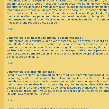
À moins que vous ne soyez un administrateur ou un modérateur du forum, vo
supprimer que vos propres messages. Vous pouvez modifier un de vos messag
adéquat, parfois dans une limite de temps après que le message initial ait été 
répondu à votre message, un petit texte situé en dessous du message afficher
l’avez modifié, contenant la date et l’heure de la modification. Ce petit texte n’ap
modification effectuée par un modérateur ou un administrateur, bien qu’ils pui
concernant leur modification. Veuillez noter que les utilisateurs normaux ne 
message si une réponse a été publiée.
Haut
Comment puis-je insérer une signature à mon message ?
Pour insérer une signature à un de vos messages, vous devez tout d’abord en
contrôle de l’utilisateur. Une fois créée, vous pouvez cocher la case « Insérer 
formulaire de rédaction afin d’insérer votre signature. Vous pouvez également 
insérée à tous vos messages en cochant la case appropriée dans le panneau de 
choisissez cette dernière option, il ne vous sera plus utile de spécifier sur c
d’insérer votre signature.
Haut
Comment puis-je créer un sondage ?
Lorsque vous rédigez un nouveau sujet ou modifiez le premier message d’un suj
un sondage » situé en-dessous du formulaire principal de rédaction. Si cet ongl
probable que vous n’ayez pas la permission de créer des sondages. Saisissez l
moins deux options dans les champs adéquats, chaque option devant être insé
pouvez définir le nombre d’options que les utilisateurs peuvent insérer en modi
« Options par utilisateur ». Vous pouvez également spécifier une limite de temp
utilisateurs à modifier leurs votes.
Haut