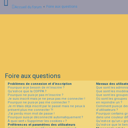
Foire aux questions
Accueil du forum
C
o
n
n
e
x
i
o
n
Foire aux questions
I
Problèmes de connexion et d’inscription
Niveaux des utilisat
n
Pourquoi ai-je besoin de m’inscrire ?
Que sont les adminis
s
Qu’est-ce que la COPPA ?
Que sont les modéra
c
Pourquoi ne puis-je pas m’inscrire ?
Que sont les groupes 
r
Je suis inscrit mais je ne peux pas me connecter !
Où sont les groupes 
i
Pourquoi ne puis-je pas me connecter ?
en rejoindre un ?
p
Je m’étais déjà inscrit par le passé mais ne peux à
Comment puis-je dev
t
présent plus me connecter ?!
d’utilisateurs ?
i
J’ai perdu mon mot de passe !
Pourquoi certains gr
Pourquoi suis-je déconnecté automatiquement ?
dans une couleur dif
o
À quoi sert « Supprimer les cookies » ?
Qu’est-ce qu’un « gro
n
Préférences et paramètres des utilisateurs
Qu’est-ce que le lien