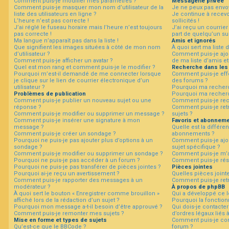
Comment puis-je modifier mes paramètres ?
Messagerie privée
Comment puis-je masquer mon nom d’utilisateur de la
Je ne peux pas envo
liste des utilisateurs en ligne ?
Je continue à recev
L’heure n’est pas correcte !
sollicités !
F
J’ai réglé le fuseau horaire mais l’heure n’est toujours
J’ai reçu un courrier
A
pas correcte !
part de quelqu’un su
Q
Ma langue n’apparaît pas dans la liste !
Amis et ignorés
Que signifient les images situées à côté de mon nom
À quoi sert ma liste 
d’utilisateur ?
Comment puis-je ajou
Comment puis-je afficher un avatar ?
de ma liste d’amis et
Quel est mon rang et comment puis-je le modifier ?
Recherche dans les
Pourquoi m’est-il demandé de me connecter lorsque
Comment puis-je eff
je clique sur le lien de courrier électronique d’un
des forums ?
utilisateur ?
Pourquoi ma recherc
Problèmes de publication
Pourquoi ma recherc
Comment puis-je publier un nouveau sujet ou une
Comment puis-je re
réponse ?
Comment puis-je ret
Comment puis-je modifier ou supprimer un message ?
sujets ?
Comment puis-je insérer une signature à mon
Favoris et abonnem
message ?
Quelle est la différen
Comment puis-je créer un sondage ?
abonnements ?
Pourquoi ne puis-je pas ajouter plus d’options à un
Comment puis-je ajou
sondage ?
sujet spécifique ?
Comment puis-je modifier ou supprimer un sondage ?
Comment puis-je m’a
Pourquoi ne puis-je pas accéder à un forum ?
Comment puis-je rés
Pourquoi ne puis-je pas transférer de pièces jointes ?
Pièces jointes
Pourquoi ai-je reçu un avertissement ?
Quelles pièces joint
Comment puis-je rapporter des messages à un
Comment puis-je retr
modérateur ?
À propos de phpBB
À quoi sert le bouton « Enregistrer comme brouillon »
Qui a développé ce l
affiché lors de la rédaction d’un sujet ?
Pourquoi la fonctionn
Pourquoi mon message a-t-il besoin d’être approuvé ?
Qui dois-je contacte
Comment puis-je remonter mes sujets ?
d’ordres légaux liés 
Mise en forme et types de sujets
Comment puis-je con
Qu’est-ce que le BBCode ?
forum ?