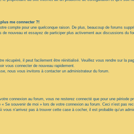
t plus me connecter ?!
votre compte pour une quelconque raison. De plus, beaucoup de forums supprime
vous de nouveau et essayez de participer plus activement aux discussions du f
 récupéré, il peut facilement être réinitialisé. Veuillez vous rendre sur la p
voir vous connecter de nouveau rapidement.
sse, nous vous invitons à contacter un administrateur du forum.
otre connexion au forum, vous ne resterez connecté que pour une période préd
ase « Se souvenir de moi » lors de votre connexion au forum. Ceci n’est pas 
Si vous n’arrivez pas à trouver cette case à cocher, il est probable qu’un admin