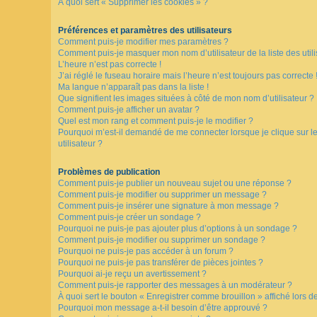
À quoi sert « Supprimer les cookies » ?
F
Préférences et paramètres des utilisateurs
A
Comment puis-je modifier mes paramètres ?
Q
Comment puis-je masquer mon nom d’utilisateur de la liste des utili
L’heure n’est pas correcte !
J’ai réglé le fuseau horaire mais l’heure n’est toujours pas correcte 
Ma langue n’apparaît pas dans la liste !
Que signifient les images situées à côté de mon nom d’utilisateur ?
Comment puis-je afficher un avatar ?
Quel est mon rang et comment puis-je le modifier ?
Pourquoi m’est-il demandé de me connecter lorsque je clique sur le 
utilisateur ?
Problèmes de publication
Comment puis-je publier un nouveau sujet ou une réponse ?
Comment puis-je modifier ou supprimer un message ?
Comment puis-je insérer une signature à mon message ?
Comment puis-je créer un sondage ?
Pourquoi ne puis-je pas ajouter plus d’options à un sondage ?
Comment puis-je modifier ou supprimer un sondage ?
Pourquoi ne puis-je pas accéder à un forum ?
Pourquoi ne puis-je pas transférer de pièces jointes ?
Pourquoi ai-je reçu un avertissement ?
Comment puis-je rapporter des messages à un modérateur ?
À quoi sert le bouton « Enregistrer comme brouillon » affiché lors de
Pourquoi mon message a-t-il besoin d’être approuvé ?