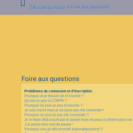
Foire aux questions
Accueil du forum
C
o
n
n
e
x
i
o
n
Foire aux questions
I
n
Problèmes de connexion et d’inscription
s
Pourquoi ai-je besoin de m’inscrire ?
c
Qu’est-ce que la COPPA ?
r
i
Pourquoi ne puis-je pas m’inscrire ?
p
Je suis inscrit mais je ne peux pas me connecter !
t
Pourquoi ne puis-je pas me connecter ?
i
Je m’étais déjà inscrit par le passé mais ne peux à présent plus me
o
J’ai perdu mon mot de passe !
n
Pourquoi suis-je déconnecté automatiquement ?