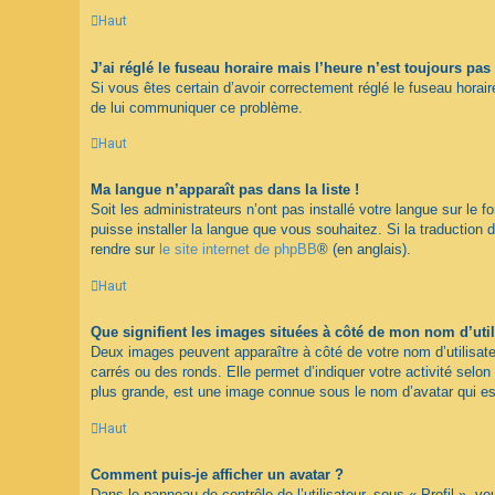
Haut
J’ai réglé le fuseau horaire mais l’heure n’est toujours pas 
Si vous êtes certain d’avoir correctement réglé le fuseau horaire
de lui communiquer ce problème.
Haut
Ma langue n’apparaît pas dans la liste !
Soit les administrateurs n’ont pas installé votre langue sur le 
puisse installer la langue que vous souhaitez. Si la traduction 
rendre sur
le site internet de phpBB
® (en anglais).
Haut
Que signifient les images situées à côté de mon nom d’util
Deux images peuvent apparaître à côté de votre nom d’utilisate
carrés ou des ronds. Elle permet d’indiquer votre activité selo
plus grande, est une image connue sous le nom d’avatar qui est
Haut
Comment puis-je afficher un avatar ?
Dans le panneau de contrôle de l’utilisateur, sous « Profil », v