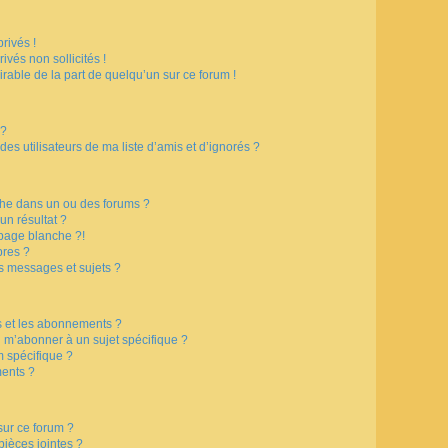
rivés !
vés non sollicités !
irable de la part de quelqu’un sur ce forum !
 ?
s utilisateurs de ma liste d’amis et d’ignorés ?
che dans un ou des forums ?
n résultat ?
page blanche ?!
res ?
s messages et sujets ?
is et les abonnements ?
 m’abonner à un sujet spécifique ?
 spécifique ?
ents ?
sur ce forum ?
ièces jointes ?