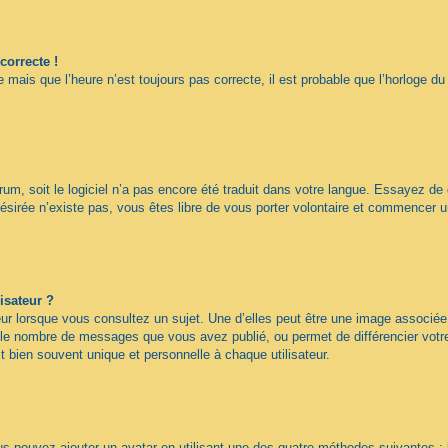
correcte !
 mais que l’heure n’est toujours pas correcte, il est probable que l’horloge du
forum, soit le logiciel n’a pas encore été traduit dans votre langue. Essayez de
désirée n’existe pas, vous êtes libre de vous porter volontaire et commencer u
isateur ?
ur lorsque vous consultez un sujet. Une d’elles peut être une image associée
n le nombre de messages que vous avez publié, ou permet de différencier votre 
 bien souvent unique et personnelle à chaque utilisateur.
ous pouvez ajouter un avatar en utilisant une des quatre méthodes suivantes : 