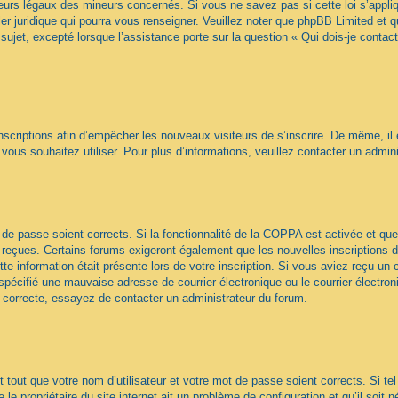
urs légaux des mineurs concernés. Si vous ne savez pas si cette loi s’appl
ler juridique qui pourra vous renseigner. Veuillez noter que phpBB Limited et 
sujet, excepté lorsque l’assistance porte sur la question « Qui dois-je contac
 inscriptions afin d’empêcher les nouveaux visiteurs de s’inscrire. De même, il
ue vous souhaitez utiliser. Pour plus d’informations, veuillez contacter un admin
ot de passe soient corrects. Si la fonctionnalité de la COPPA est activée et 
z reçues. Certains forums exigeront également que les nouvelles inscriptions 
te information était présente lors de votre inscription. Si vous aviez reçu un c
écifié une mauvaise adresse de courrier électronique ou le courrier électroniqu
t correcte, essayez de contacter un administrateur du forum.
tout que votre nom d’utilisateur et votre mot de passe soient corrects. Si te
e propriétaire du site internet ait un problème de configuration et qu’il soit n