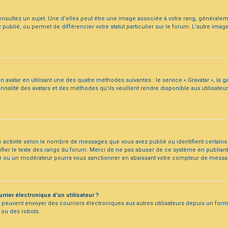
onsultez un sujet. Une d’elles peut être une image associée à votre rang, généralem
 publié, ou permet de différencier votre statut particulier sur le forum. L’autre i
n avatar en utilisant une des quatre méthodes suivantes : le service « Gravatar », la ga
alité des avatars et des méthodes qu’ils veuillent rendre disponible aux utilisateur
e activité selon le nombre de messages que vous avez publié ou identifient certains
ifier le texte des rangs du forum. Merci de ne pas abuser de ce système en publian
ur ou un modérateur pourra vous sanctionner en abaissant votre compteur de messa
rier électronique d’un utilisateur ?
crits peuvent envoyer des courriers électroniques aux autres utilisateurs depuis un fo
 ou des robots.