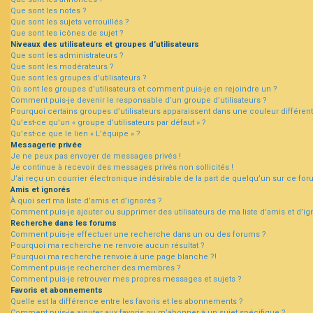
Que sont les notes ?
Que sont les sujets verrouillés ?
Que sont les icônes de sujet ?
Niveaux des utilisateurs et groupes d’utilisateurs
Que sont les administrateurs ?
Que sont les modérateurs ?
Que sont les groupes d’utilisateurs ?
Où sont les groupes d’utilisateurs et comment puis-je en rejoindre un ?
Comment puis-je devenir le responsable d’un groupe d’utilisateurs ?
Pourquoi certains groupes d’utilisateurs apparaissent dans une couleur différent
Qu’est-ce qu’un « groupe d’utilisateurs par défaut » ?
Qu’est-ce que le lien « L’équipe » ?
Messagerie privée
Je ne peux pas envoyer de messages privés !
Je continue à recevoir des messages privés non sollicités !
J’ai reçu un courrier électronique indésirable de la part de quelqu’un sur ce for
Amis et ignorés
À quoi sert ma liste d’amis et d’ignorés ?
Comment puis-je ajouter ou supprimer des utilisateurs de ma liste d’amis et d’ig
Recherche dans les forums
Comment puis-je effectuer une recherche dans un ou des forums ?
Pourquoi ma recherche ne renvoie aucun résultat ?
Pourquoi ma recherche renvoie à une page blanche ?!
Comment puis-je rechercher des membres ?
Comment puis-je retrouver mes propres messages et sujets ?
Favoris et abonnements
Quelle est la différence entre les favoris et les abonnements ?
Comment puis-je ajouter aux favoris ou m’abonner à un sujet spécifique ?