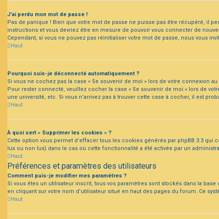
J’ai perdu mon mot de passe !
Pas de panique ! Bien que votre mot de passe ne puisse pas être récupéré, il peut
instructions et vous devriez être en mesure de pouvoir vous connecter de nouv
Cependant, si vous ne pouvez pas réinitialiser votre mot de passe, nous vous inv
Haut
Pourquoi suis-je déconnecté automatiquement ?
Si vous ne cochez pas la case « Se souvenir de moi » lors de votre connexion au 
Pour rester connecté, veuillez cocher la case « Se souvenir de moi » lors de v
une université, etc. Si vous n’arrivez pas à trouver cette case à cocher, il est pr
Haut
À quoi sert « Supprimer les cookies » ?
Cette option vous permet d’effacer tous les cookies générés par phpBB 3.3 qui co
lus ou non lus) dans le cas où cette fonctionnalité a été activée par un admin
Haut
Préférences et paramètres des utilisateurs
Comment puis-je modifier mes paramètres ?
Si vous êtes un utilisateur inscrit, tous vos paramètres sont stockés dans la bas
en cliquant sur votre nom d’utilisateur situé en haut des pages du forum. Ce sy
Haut