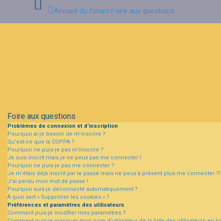
Accueil du forum
Foire aux questions
Connexion
Inscription
FAQ
Foire aux questions
Problèmes de connexion et d’inscription
Pourquoi ai-je besoin de m’inscrire ?
Qu’est-ce que la COPPA ?
Pourquoi ne puis-je pas m’inscrire ?
Je suis inscrit mais je ne peux pas me connecter !
Pourquoi ne puis-je pas me connecter ?
Je m’étais déjà inscrit par le passé mais ne peux à présent plus me connecter ?!
J’ai perdu mon mot de passe !
Pourquoi suis-je déconnecté automatiquement ?
À quoi sert « Supprimer les cookies » ?
Préférences et paramètres des utilisateurs
Comment puis-je modifier mes paramètres ?
Comment puis-je masquer mon nom d’utilisateur de la liste des utilisateurs en li