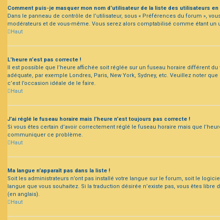
Comment puis-je masquer mon nom d’utilisateur de la liste des utilisateurs en 
Dans le panneau de contrôle de l’utilisateur, sous « Préférences du forum », vous 
modérateurs et de vous-même. Vous serez alors comptabilisé comme étant un util
Haut
L’heure n’est pas correcte !
Il est possible que l’heure affichée soit réglée sur un fuseau horaire différent du v
adéquate, par exemple Londres, Paris, New York, Sydney, etc. Veuillez noter que l
c’est l’occasion idéale de le faire.
Haut
J’ai réglé le fuseau horaire mais l’heure n’est toujours pas correcte !
Si vous êtes certain d’avoir correctement réglé le fuseau horaire mais que l’heure
communiquer ce problème.
Haut
Ma langue n’apparaît pas dans la liste !
Soit les administrateurs n’ont pas installé votre langue sur le forum, soit le logic
langue que vous souhaitez. Si la traduction désirée n’existe pas, vous êtes libr
(en anglais).
Haut