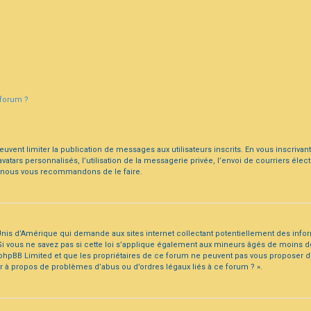
 forum ?
peuvent limiter la publication de messages aux utilisateurs inscrits. En vous inscriv
vatars personnalisés, l’utilisation de la messagerie privée, l’envoi de courriers élec
uoi nous vous recommandons de le faire.
s-Unis d’Amérique qui demande aux sites internet collectant potentiellement des in
 vous ne savez pas si cette loi s’applique également aux mineurs âgés de moins de 
 phpBB Limited et que les propriétaires de ce forum ne peuvent pas vous proposer d
ter à propos de problèmes d’abus ou d’ordres légaux liés à ce forum ? ».