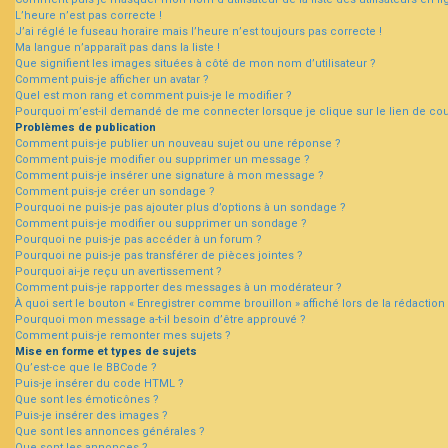
L’heure n’est pas correcte !
J’ai réglé le fuseau horaire mais l’heure n’est toujours pas correcte !
Ma langue n’apparaît pas dans la liste !
Que signifient les images situées à côté de mon nom d’utilisateur ?
Comment puis-je afficher un avatar ?
Quel est mon rang et comment puis-je le modifier ?
Pourquoi m’est-il demandé de me connecter lorsque je clique sur le lien de courr
Problèmes de publication
Comment puis-je publier un nouveau sujet ou une réponse ?
Comment puis-je modifier ou supprimer un message ?
Comment puis-je insérer une signature à mon message ?
Comment puis-je créer un sondage ?
Pourquoi ne puis-je pas ajouter plus d’options à un sondage ?
Comment puis-je modifier ou supprimer un sondage ?
Pourquoi ne puis-je pas accéder à un forum ?
Pourquoi ne puis-je pas transférer de pièces jointes ?
Pourquoi ai-je reçu un avertissement ?
Comment puis-je rapporter des messages à un modérateur ?
À quoi sert le bouton « Enregistrer comme brouillon » affiché lors de la rédaction 
Pourquoi mon message a-t-il besoin d’être approuvé ?
Comment puis-je remonter mes sujets ?
Mise en forme et types de sujets
Qu’est-ce que le BBCode ?
Puis-je insérer du code HTML ?
Que sont les émoticônes ?
Puis-je insérer des images ?
Que sont les annonces générales ?
Que sont les annonces ?