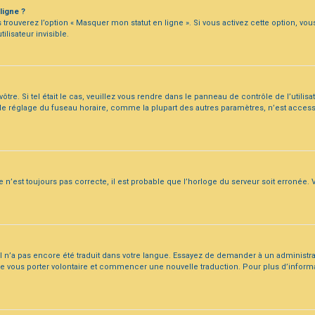
ligne ?
trouverez l’option « Masquer mon statut en ligne ». Si vous activez cette option, vo
isateur invisible.
ôtre. Si tel était le cas, veuillez vous rendre dans le panneau de contrôle de l’utilisa
e réglage du fuseau horaire, comme la plupart des autres paramètres, n’est accessible
 n’est toujours pas correcte, il est probable que l’horloge du serveur soit erronée. V
iel n’a pas encore été traduit dans votre langue. Essayez de demander à un administrate
e de vous porter volontaire et commencer une nouvelle traduction. Pour plus d’inform