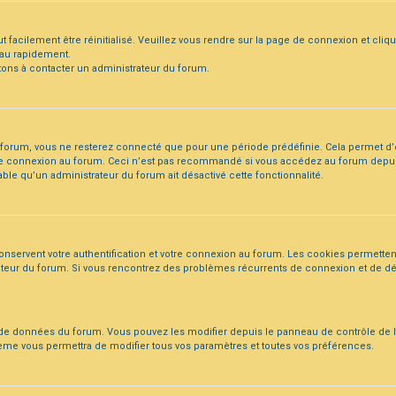
 facilement être réinitialisé. Veuillez vous rendre sur la page de connexion et cliq
eau rapidement.
itons à contacter un administrateur du forum.
forum, vous ne resterez connecté que pour une période prédéfinie. Cela permet d’év
otre connexion au forum. Ceci n’est pas recommandé si vous accédez au forum depui
obable qu’un administrateur du forum ait désactivé cette fonctionnalité.
nservent votre authentification et votre connexion au forum. Les cookies permettent
istrateur du forum. Si vous rencontrez des problèmes récurrents de connexion et de
e de données du forum. Vous pouvez les modifier depuis le panneau de contrôle de l’
stème vous permettra de modifier tous vos paramètres et toutes vos préférences.