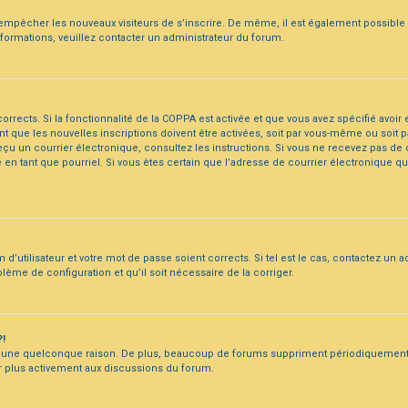
 d’empêcher les nouveaux visiteurs de s’inscrire. De même, il est également possible
’informations, veuillez contacter un administrateur du forum.
corrects. Si la fonctionnalité de la COPPA est activée et que vous avez spécifié avoi
 que les nouvelles inscriptions doivent être activées, soit par vous-même ou soit p
ez reçu un courrier électronique, consultez les instructions. Si vous ne recevez pas 
é en tant que pourriel. Si vous êtes certain que l’adresse de courrier électronique q
d’utilisateur et votre mot de passe soient corrects. Si tel est le cas, contactez un 
blème de configuration et qu’il soit nécessaire de la corriger.
?!
 une quelconque raison. De plus, beaucoup de forums suppriment périodiquement les u
er plus activement aux discussions du forum.