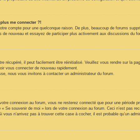
t plus me connecter ?!
votre compte pour une quelconque raison. De plus, beaucoup de forums supprime
vous de nouveau et essayez de participer plus activement aux discussions du f
 récupéré, il peut facilement être réinitialisé. Veuillez vous rendre sur la p
voir vous connecter de nouveau rapidement.
sse, nous vous invitons à contacter un administrateur du forum.
otre connexion au forum, vous ne resterez connecté que pour une période préd
ase « Se souvenir de moi » lors de votre connexion au forum. Ceci n’est pas 
Si vous n’arrivez pas à trouver cette case à cocher, il est probable qu’un admin