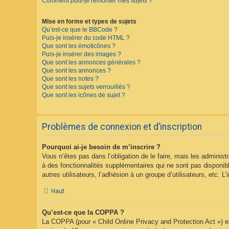
Comment puis-je remonter mes sujets ?
Mise en forme et types de sujets
Qu’est-ce que le BBCode ?
Puis-je insérer du code HTML ?
Que sont les émoticônes ?
Puis-je insérer des images ?
Que sont les annonces générales ?
Que sont les annonces ?
Que sont les notes ?
Que sont les sujets verrouillés ?
Que sont les icônes de sujet ?
Problèmes de connexion et d’inscription
Pourquoi ai-je besoin de m’inscrire ?
Vous n’êtes pas dans l’obligation de le faire, mais les adminis
à des fonctionnalités supplémentaires qui ne sont pas disponible
autres utilisateurs, l’adhésion à un groupe d’utilisateurs, etc.
Haut
Qu’est-ce que la COPPA ?
La COPPA (pour « Child Online Privacy and Protection Act ») es