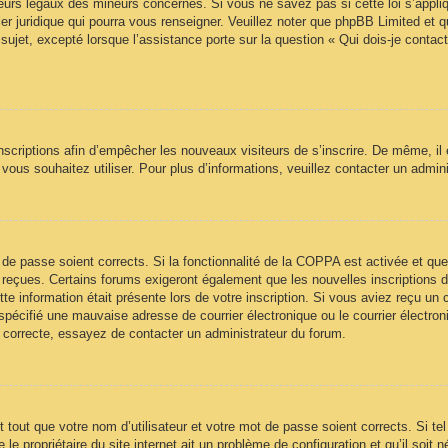
urs légaux des mineurs concernés. Si vous ne savez pas si cette loi s’appl
ler juridique qui pourra vous renseigner. Veuillez noter que phpBB Limited et 
sujet, excepté lorsque l’assistance porte sur la question « Qui dois-je contac
 inscriptions afin d’empêcher les nouveaux visiteurs de s’inscrire. De même, il
ue vous souhaitez utiliser. Pour plus d’informations, veuillez contacter un admin
ot de passe soient corrects. Si la fonctionnalité de la COPPA est activée et 
z reçues. Certains forums exigeront également que les nouvelles inscriptions 
te information était présente lors de votre inscription. Si vous aviez reçu un c
écifié une mauvaise adresse de courrier électronique ou le courrier électroniqu
t correcte, essayez de contacter un administrateur du forum.
tout que votre nom d’utilisateur et votre mot de passe soient corrects. Si te
e propriétaire du site internet ait un problème de configuration et qu’il soit n