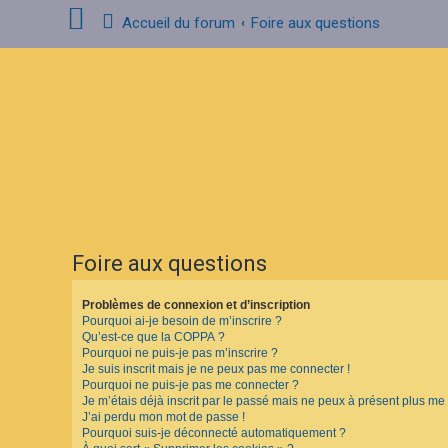
Accueil du forum
Foire aux questions
C
o
n
n
e
x
i
o
n
Foire aux questions
I
n
s
Problèmes de connexion et d’inscription
c
Pourquoi ai-je besoin de m’inscrire ?
r
i
Qu’est-ce que la COPPA ?
p
Pourquoi ne puis-je pas m’inscrire ?
t
Je suis inscrit mais je ne peux pas me connecter !
i
Pourquoi ne puis-je pas me connecter ?
o
Je m’étais déjà inscrit par le passé mais ne peux à présent plus me
n
J’ai perdu mon mot de passe !
Pourquoi suis-je déconnecté automatiquement ?