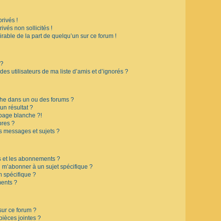
rivés !
vés non sollicités !
irable de la part de quelqu’un sur ce forum !
 ?
s utilisateurs de ma liste d’amis et d’ignorés ?
che dans un ou des forums ?
n résultat ?
page blanche ?!
res ?
s messages et sujets ?
is et les abonnements ?
 m’abonner à un sujet spécifique ?
 spécifique ?
ents ?
sur ce forum ?
ièces jointes ?