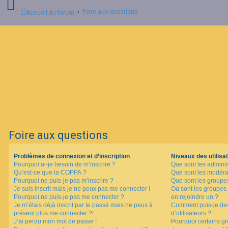
Foire aux questions
Accueil du forum
C
o
n
n
e
x
i
o
n
Foire aux questions
I
n
Problèmes de connexion et d’inscription
Niveaux des utilisat
s
Pourquoi ai-je besoin de m’inscrire ?
Que sont les adminis
c
Qu’est-ce que la COPPA ?
Que sont les modéra
r
i
Pourquoi ne puis-je pas m’inscrire ?
Que sont les groupes 
p
Je suis inscrit mais je ne peux pas me connecter !
Où sont les groupes 
t
Pourquoi ne puis-je pas me connecter ?
en rejoindre un ?
i
Je m’étais déjà inscrit par le passé mais ne peux à
Comment puis-je dev
o
présent plus me connecter ?!
d’utilisateurs ?
n
J’ai perdu mon mot de passe !
Pourquoi certains gr