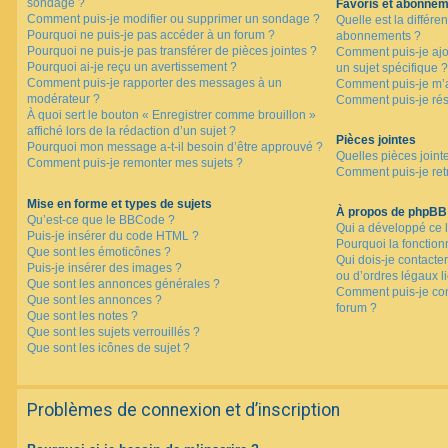
sondage ?
Favoris et abonne
Comment puis-je modifier ou supprimer un sondage ?
Quelle est la différen
Pourquoi ne puis-je pas accéder à un forum ?
abonnements ?
Pourquoi ne puis-je pas transférer de pièces jointes ?
Comment puis-je ajo
Pourquoi ai-je reçu un avertissement ?
un sujet spécifique ?
Comment puis-je rapporter des messages à un
Comment puis-je m’a
modérateur ?
Comment puis-je rés
À quoi sert le bouton « Enregistrer comme brouillon »
affiché lors de la rédaction d’un sujet ?
Pièces jointes
Pourquoi mon message a-t-il besoin d’être approuvé ?
Quelles pièces joint
Comment puis-je remonter mes sujets ?
Comment puis-je retr
Mise en forme et types de sujets
À propos de phpBB
Qu’est-ce que le BBCode ?
Qui a développé ce l
Puis-je insérer du code HTML ?
Pourquoi la fonctionn
Que sont les émoticônes ?
Qui dois-je contacte
Puis-je insérer des images ?
ou d’ordres légaux l
Que sont les annonces générales ?
Comment puis-je con
Que sont les annonces ?
forum ?
Que sont les notes ?
Que sont les sujets verrouillés ?
Que sont les icônes de sujet ?
Problèmes de connexion et d’inscription