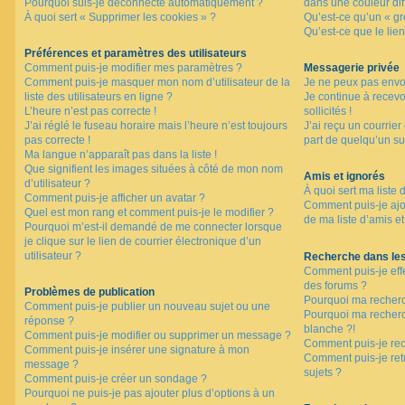
Pourquoi suis-je déconnecté automatiquement ?
dans une couleur dif
À quoi sert « Supprimer les cookies » ?
Qu’est-ce qu’un « gro
Qu’est-ce que le lien
F
A
Préférences et paramètres des utilisateurs
Q
Comment puis-je modifier mes paramètres ?
Messagerie privée
Comment puis-je masquer mon nom d’utilisateur de la
Je ne peux pas envo
liste des utilisateurs en ligne ?
Je continue à recev
L’heure n’est pas correcte !
sollicités !
J’ai réglé le fuseau horaire mais l’heure n’est toujours
J’ai reçu un courrier
pas correcte !
part de quelqu’un su
Ma langue n’apparaît pas dans la liste !
Que signifient les images situées à côté de mon nom
Amis et ignorés
d’utilisateur ?
À quoi sert ma liste 
Comment puis-je afficher un avatar ?
Comment puis-je ajou
Quel est mon rang et comment puis-je le modifier ?
de ma liste d’amis et
Pourquoi m’est-il demandé de me connecter lorsque
je clique sur le lien de courrier électronique d’un
utilisateur ?
Recherche dans le
Comment puis-je eff
des forums ?
Problèmes de publication
Pourquoi ma recherc
Comment puis-je publier un nouveau sujet ou une
Pourquoi ma recher
réponse ?
blanche ?!
Comment puis-je modifier ou supprimer un message ?
Comment puis-je re
Comment puis-je insérer une signature à mon
Comment puis-je ret
message ?
sujets ?
Comment puis-je créer un sondage ?
Pourquoi ne puis-je pas ajouter plus d’options à un