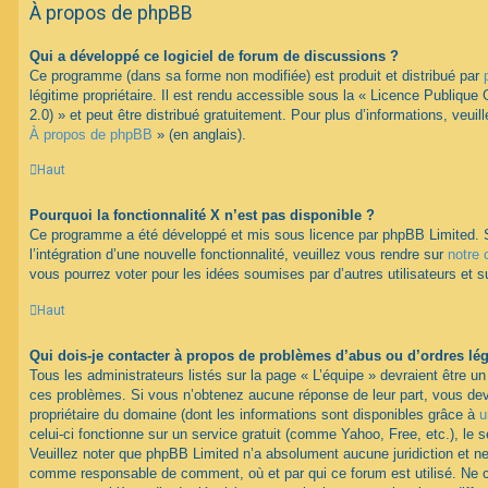
À propos de phpBB
Qui a développé ce logiciel de forum de discussions ?
Ce programme (dans sa forme non modifiée) est produit et distribué par
légitime propriétaire. Il est rendu accessible sous la « Licence Publiqu
2.0) » et peut être distribué gratuitement. Pour plus d’informations, veuil
À propos de phpBB
» (en anglais).
Haut
Pourquoi la fonctionnalité X n’est pas disponible ?
Ce programme a été développé et mis sous licence par phpBB Limited. 
l’intégration d’une nouvelle fonctionnalité, veuillez vous rendre sur
notre 
vous pourrez voter pour les idées soumises par d’autres utilisateurs et s
Haut
Qui dois-je contacter à propos de problèmes d’abus ou d’ordres lég
Tous les administrateurs listés sur la page « L’équipe » devraient être u
ces problèmes. Si vous n’obtenez aucune réponse de leur part, vous devr
propriétaire du domaine (dont les informations sont disponibles grâce à
u
celui-ci fonctionne sur un service gratuit (comme Yahoo, Free, etc.), le 
Veuillez noter que phpBB Limited n’a absolument aucune juridiction et n
comme responsable de comment, où et par qui ce forum est utilisé. Ne