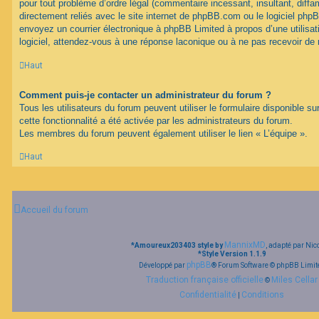
pour tout problème d’ordre légal (commentaire incessant, insultant, diffam
directement reliés avec le site internet de phpBB.com ou le logiciel ph
envoyez un courrier électronique à phpBB Limited à propos d’une utilisati
logiciel, attendez-vous à une réponse laconique ou à ne pas recevoir de
Haut
Comment puis-je contacter un administrateur du forum ?
Tous les utilisateurs du forum peuvent utiliser le formulaire disponible su
cette fonctionnalité a été activée par les administrateurs du forum.
Les membres du forum peuvent également utiliser le lien « L’équipe ».
Haut
Accueil du forum
MannixMD
*
Amoureux203403 style by
, adapté par Nic
*
Style Version 1.1.9
phpBB
Développé par
® Forum Software © phpBB Limit
Traduction française officielle
Miles Cellar
©
Confidentialité
Conditions
|