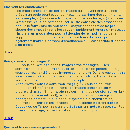
Que sont les émoticônes ?
Les émoticônes sont de petites images qui peuvent être utilisées
grâce à un code court et qui permettent d’exprimer des sentiments.
Par exemple, « :) » exprime la joie, alors qu’au contraire, « :( » exprime
la tristesse. Vous pouvez consulter la liste complète des émoticônes
depuis le formulaire de rédaction. Essayez cependant de ne pas
abuser des émoticônes, elles peuvent rapidement rendre un message
illisible et un modérateur pourrait décider de le modifier ou de le
supprimer complètement. Les administrateurs du forum peuvent
également limiter le nombre d’émoticônes qu’il est possible d’insérer
à un message.
Haut
Puis-je insérer des images ?
Oui, vous pouvez insérer des images à vos messages. Si les
administrateurs du forum ont autorisé l’insertion de pièces jointes,
vous pourrez transférer des images sur le forum. Dans le cas contraire,
vous devrez insérer un lien vers une image distante, hébergée sur un
serveur internet public, comme par exemple
« http://www.exemple.com/mon-image.gif ». Vous ne pourrez
cependant ni insérer de lien vers des images présentes sur votre
propre ordinateur (à moins, bien évidemment, que celui-ci soit en lui-
même un serveur internet), ni insérer de lien vers des images
hébergées derrière un quelconque système d’authentification,
comme par exemple les services de messagerie électronique de
Outlook ou de Yahoo, les sites protégés par un mot de passe, etc. Pour
insérer une image, utilisez la balise BBCode « [img] ».
Haut
Que sont les annonces générales ?