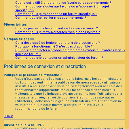
Quelle est la différence entre les favoris et les abonnements ?
Comment puis-je ajouter aux favoris ou m’abonner à un sujet
spécifique ?
Comment puis-je m’abonner à un forum spécifique ?
Comment puis-je résilier mes abonnements ?
Pièces jointes
Quelles pièces jointes sont autorisées sur ce forum ?
Comment puis-je retrouver toutes mes pièces jointes ?
À propos de phpBB
Qui a développé ce logiciel de forum de discussions ?
Pourquoi la fonctionnalité X n’est pas disponible ?
Qui dois-je contacter à propos de problèmes d’abus ou d’ordres légaux
liés à ce forum ?
Comment puis-je contacter un administrateur du forum ?
Problèmes de connexion et d’inscription
Pourquoi ai-je besoin de m’inscrire ?
Vous n’êtes pas dans l’obligation de le faire, mais les administrateurs
du forum peuvent limiter la publication de messages aux utilisateurs
inscrits. En vous inscrivant, vous pouvez également avoir accès à des
fonctionnalités supplémentaires qui ne sont pas disponibles aux
visiteurs, tels que l’affichage d’avatars personnalisés, l’utilisation de la
messagerie privée, l’envoi de courriers électroniques aux autres
utilisateurs, l’adhésion à un groupe d’utilisateurs, etc. L’inscription ne
vous prend qu’un court instant, c’est pourquoi nous vous
recommandons de le faire.
Haut
Qu’est-ce que la COPPA ?
La COPPA (pour « Child Online Privacy and Protection Act ») est une loi