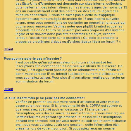
des États-Unis d’Amérique qui demande aux sites internet collectant
potentiellement des informations sur les mineurs âgés de moins de 13
ans un consentement écrit des parents ou des tuteurs légaux des
mineurs concernés. Si vous ne savez pas si cette loi s’applique
également aux mineurs âgés de moins de 13 ans inscrits sur votre
forum, nous vous conseillons de contacter un conseiller juridique qui
pourra vous renseigner. Veuillez noter que phpBB Limited et que les
propriétaires de ce forum ne peuvent pas vous proposer d’assistance
légale et ne doivent donc pas être contactés à ce sujet, excepté
lorsque l’assistance porte sur la question « Qui dois-je contacter à
propos de problèmes d’abus ou d’ordres légaux liés à ce forum ? ».
Haut
Pourquoi ne puis-je pas m’inscrire ?
Il est possible qu’un administrateur du forum ait désactivé les
inscriptions afin d’empêcher les nouveaux visiteurs de s’inscrire. De
même, il est également possible qu’un administrateur du forum ait
banni votre adresse IP ou interdit l’utilisation du nom d’utilisateur que
vous souhaitez utiliser. Pour plus d’informations, veuillez contacter un
administrateur du forum.
Haut
Je suis inscrit mais je ne peux pas me connecter !
Vérifiez en premier lieu que votre nom d’utilisateur et votre mot de
passe soient corrects. Si la fonctionnalité de la COPPA est activée et
que vous avez spécifié avoir en dessous de 13 ans pendant
l’inscription, vous devrez suivre les instructions que vous avez reçues.
Certains forums exigeront également que les nouvelles inscriptions
doivent être activées, soit par vous-même ou soit par un administrateur,
avant que vous puissiez ouvrir une session ; cette information était
présente lors de votre inscription. Si vous aviez reçu un courrier