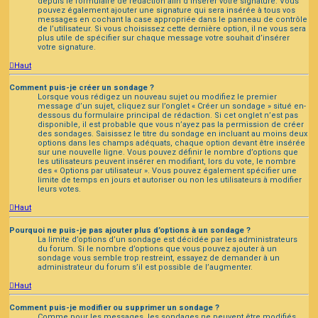
depuis le formulaire de rédaction afin d’insérer votre signature. Vous
pouvez également ajouter une signature qui sera insérée à tous vos
messages en cochant la case appropriée dans le panneau de contrôle
de l’utilisateur. Si vous choisissez cette dernière option, il ne vous sera
plus utile de spécifier sur chaque message votre souhait d’insérer
votre signature.
Haut
Comment puis-je créer un sondage ?
Lorsque vous rédigez un nouveau sujet ou modifiez le premier
message d’un sujet, cliquez sur l’onglet « Créer un sondage » situé en-
dessous du formulaire principal de rédaction. Si cet onglet n’est pas
disponible, il est probable que vous n’ayez pas la permission de créer
des sondages. Saisissez le titre du sondage en incluant au moins deux
options dans les champs adéquats, chaque option devant être insérée
sur une nouvelle ligne. Vous pouvez définir le nombre d’options que
les utilisateurs peuvent insérer en modifiant, lors du vote, le nombre
des « Options par utilisateur ». Vous pouvez également spécifier une
limite de temps en jours et autoriser ou non les utilisateurs à modifier
leurs votes.
Haut
Pourquoi ne puis-je pas ajouter plus d’options à un sondage ?
La limite d’options d’un sondage est décidée par les administrateurs
du forum. Si le nombre d’options que vous pouvez ajouter à un
sondage vous semble trop restreint, essayez de demander à un
administrateur du forum s’il est possible de l’augmenter.
Haut
Comment puis-je modifier ou supprimer un sondage ?
Comme pour les messages, les sondages ne peuvent être modifiés