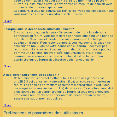
page de connexion et cliquer sur « J’ai perdu mon mot de passe ».
Suivez les instructions et vous devriez être en mesure de pouvoir vous
connecter de nouveau rapidement.
Cependant, si vous ne pouvez pas réinitialiser votre mot de passe, nous
vous invitons à contacter un administrateur du forum.
Haut
Pourquoi suis-je déconnecté automatiquement ?
Si vous ne cochez pas la case « Se souvenir de moi » lors de votre
connexion au forum, vous ne resterez connecté que pour une période
prédéfinie. Cela permet d’éviter que votre compte soit utilisé par
quelqu’un d’autre. Pour rester connecté, veuillez cocher la case « Se
souvenir de moi » lors de votre connexion au forum. Ceci n’est pas
recommandé si vous accédez au forum depuis un ordinateur public,
comme une librairie, un cybercafé, une université, etc. Si vous
n’arrivez pas à trouver cette case à cocher, il est probable qu’un
administrateur du forum ait désactivé cette fonctionnalité.
Haut
À quoi sert « Supprimer les cookies » ?
Cette option vous permet d’effacer tous les cookies générés par
phpBB 3.3 qui conservent votre authentification et votre connexion au
forum. Les cookies permettent également d’enregistrer le statut des
messages (s’ils sont lus ou non lus) dans le cas où cette fonctionnalité
a été activée par un administrateur du forum. Si vous rencontrez des
problèmes récurrents de connexion et de déconnexion au forum,
essayez de supprimer les cookies.
Haut
Préférences et paramètres des utilisateurs