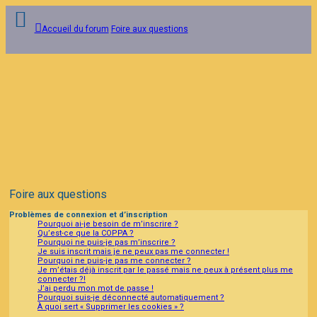
Accueil du forum
Foire aux questions
Connexion
Inscription
FAQ
Foire aux questions
Problèmes de connexion et d’inscription
Pourquoi ai-je besoin de m’inscrire ?
Qu’est-ce que la COPPA ?
Pourquoi ne puis-je pas m’inscrire ?
Je suis inscrit mais je ne peux pas me connecter !
Pourquoi ne puis-je pas me connecter ?
Je m’étais déjà inscrit par le passé mais ne peux à présent plus me
connecter ?!
J’ai perdu mon mot de passe !
Pourquoi suis-je déconnecté automatiquement ?
À quoi sert « Supprimer les cookies » ?