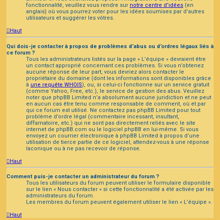
fonctionnalité, veuillez vous rendre sur
notre centre d’idées
(en
anglais) où vous pourrez voter pour les idées soumises par d’autres
utilisateurs et suggérer les vôtres.
Haut
Qui dois-je contacter à propos de problèmes d’abus ou d’ordres légaux liés à
ce forum ?
Tous les administrateurs listés sur la page « L’équipe » devraient être
un contact approprié concernant ces problèmes. Si vous n’obtenez
aucune réponse de leur part, vous devriez alors contacter le
propriétaire du domaine (dont les informations sont disponibles grâce
à
une requête WHOIS
), ou, si celui-ci fonctionne sur un service gratuit
(comme Yahoo, Free, etc.), le service de gestion des abus. Veuillez
noter que phpBB Limited n’a absolument aucune juridiction et ne peut
en aucun cas être tenu comme responsable de comment, où et par
qui ce forum est utilisé. Ne contactez pas phpBB Limited pour tout
problème d’ordre légal (commentaire incessant, insultant,
diffamatoire, etc.) qui ne sont pas directement reliés avec le site
internet de phpBB.com ou le logiciel phpBB en lui-même. Si vous
envoyez un courrier électronique à phpBB Limited à propos d’une
utilisation de tierce partie de ce logiciel, attendez-vous à une réponse
laconique ou à ne pas recevoir de réponse.
Haut
Comment puis-je contacter un administrateur du forum ?
Tous les utilisateurs du forum peuvent utiliser le formulaire disponible
sur le lien « Nous contacter » si cette fonctionnalité a été activée par les
administrateurs du forum.
Les membres du forum peuvent également utiliser le lien « L’équipe ».
Haut