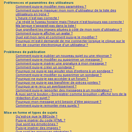
Préférences et paramètres des utilisateurs
Comment puis-je modifier mes paramètres ?
Comment puis-je masquer mon nom d’utilisateur de la liste des
utilisateurs en ligne ?
L’heure n’est pas correcte !
J’ai réglé le fuseau horaire mais l’heure n’est toujours pas correcte !
Ma langue n’apparaît pas dans la liste !
Que signifient les images situées à côté de mon nom d’utilisateur ?
Comment puis-je afficher un avatar ?
Quel est mon rang et comment puis-je le modifier ?
Pourquoi m’est-il demandé de me connecter lorsque je clique sur le
lien de courrier électronique d’un utilisateur ?
Problèmes de publication
Comment puis-je publier un nouveau sujet ou une réponse ?
Comment puis-je modifier ou supprimer un message ?
Comment puis-je insérer une signature à mon message ?
Comment puis-je créer un sondage ?
Pourquoi ne puis-je pas ajouter plus d’options à un sondage ?
Comment puis-je modifier ou supprimer un sondage ?
Pourquoi ne puis-je pas accéder à un forum ?
Pourquoi ne puis-je pas transférer de pièces jointes ?
Pourquoi ai-je reçu un avertissement ?
Comment puis-je rapporter des messages à un modérateur ?
À quoi sert le bouton « Enregistrer comme brouillon » affiché lors de la
rédaction d’un sujet ?
Pourquoi mon message a-t-il besoin d’être approuvé ?
Comment puis-je remonter mes sujets ?
Mise en forme et types de sujets
Qu’est-ce que le BBCode ?
Puis-je insérer du code HTML ?
Que sont les émoticônes ?
Puis-je insérer des images ?
Que sont les annonces générales ?