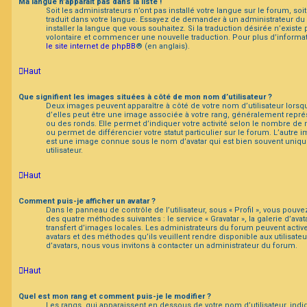
Ma langue n’apparaît pas dans la liste !
Soit les administrateurs n’ont pas installé votre langue sur le forum, soi
traduit dans votre langue. Essayez de demander à un administrateur du f
installer la langue que vous souhaitez. Si la traduction désirée n’existe 
volontaire et commencer une nouvelle traduction. Pour plus d’informat
le site internet de phpBB
® (en anglais).
Haut
Que signifient les images situées à côté de mon nom d’utilisateur ?
Deux images peuvent apparaître à côté de votre nom d’utilisateur lorsq
d’elles peut être une image associée à votre rang, généralement repré
ou des ronds. Elle permet d’indiquer votre activité selon le nombre d
ou permet de différencier votre statut particulier sur le forum. L’autr
est une image connue sous le nom d’avatar qui est bien souvent uniqu
utilisateur.
Haut
Comment puis-je afficher un avatar ?
Dans le panneau de contrôle de l’utilisateur, sous « Profil », vous pouvez
des quatre méthodes suivantes : le service « Gravatar », la galerie d’avat
transfert d’images locales. Les administrateurs du forum peuvent active
avatars et des méthodes qu’ils veuillent rendre disponible aux utilisateu
d’avatars, nous vous invitons à contacter un administrateur du forum.
Haut
Quel est mon rang et comment puis-je le modifier ?
Les rangs, qui apparaissent en dessous de votre nom d’utilisateur, indiq