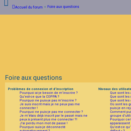
Foire aux questions
Accueil du forum
C
o
n
n
e
x
i
o
n
Foire aux questions
Problèmes de connexion et d’inscription
Niveaux des utilisat
Pourquoi ai-je besoin de m’inscrire ?
Que sont les 
I
Qu’est-ce que la COPPA ?
Que sont les
n
Pourquoi ne puis-je pas m’inscrire ?
Que sont les 
s
Je suis inscrit mais je ne peux pas me
Où sont les g
c
connecter !
puis-je en re
r
Pourquoi ne puis-je pas me connecter ?
Comment puis
i
Je m’étais déjà inscrit par le passé mais ne
groupe d’utili
p
peux à présent plus me connecter ?!
Pourquoi cert
t
J’ai perdu mon mot de passe !
apparaissent 
i
Pourquoi suis-je déconnecté
Qu’est-ce qu’
o
automatiquement ?
défaut » ?