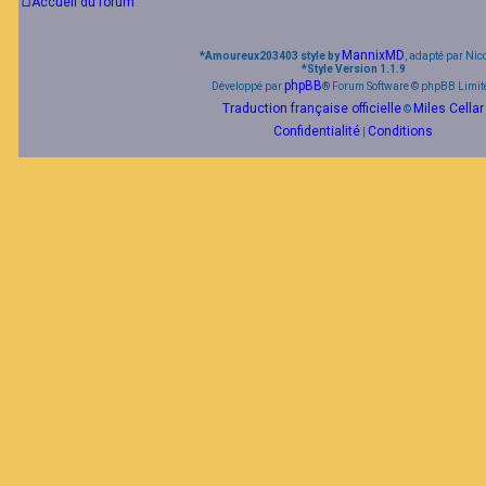
Accueil du forum
MannixMD
*
Amoureux203403 style by
, adapté par Nic
*
Style Version 1.1.9
phpBB
Développé par
® Forum Software © phpBB Limit
Traduction française officielle
Miles Cellar
©
Confidentialité
Conditions
|