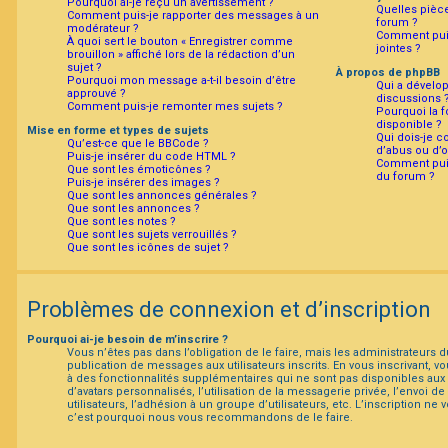
Pourquoi ai-je reçu un avertissement ?
Quelles pièce
Comment puis-je rapporter des messages à un
forum ?
modérateur ?
Comment puis
À quoi sert le bouton « Enregistrer comme
jointes ?
brouillon » affiché lors de la rédaction d’un
sujet ?
À propos de phpBB
Pourquoi mon message a-t-il besoin d’être
Qui a dévelop
approuvé ?
discussions 
Comment puis-je remonter mes sujets ?
Pourquoi la f
disponible ?
Mise en forme et types de sujets
Qui dois-je 
Qu’est-ce que le BBCode ?
d’abus ou d’o
Puis-je insérer du code HTML ?
Comment puis
Que sont les émoticônes ?
du forum ?
Puis-je insérer des images ?
Que sont les annonces générales ?
Que sont les annonces ?
Que sont les notes ?
Que sont les sujets verrouillés ?
Que sont les icônes de sujet ?
Problèmes de connexion et d’inscription
Pourquoi ai-je besoin de m’inscrire ?
Vous n’êtes pas dans l’obligation de le faire, mais les administrateurs 
publication de messages aux utilisateurs inscrits. En vous inscrivant,
à des fonctionnalités supplémentaires qui ne sont pas disponibles aux vi
d’avatars personnalisés, l’utilisation de la messagerie privée, l’envoi d
utilisateurs, l’adhésion à un groupe d’utilisateurs, etc. L’inscription ne
c’est pourquoi nous vous recommandons de le faire.