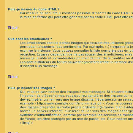
Puis-je insérer du code HTML ?
Par mesure de sécurité, il n’est pas possible d’insérer du code HTML 
la mise en forme qui peut être générée par du code HTML peut être 
Haut
Que sont les émoticônes ?
Les émoticônes sont de petites images qui peuvent être utilisées grâce
permettent d’exprimer des sentiments. Par exemple, « :) » exprime la joie
exprime la tristesse. Vous pouvez consulter la liste complète des émo
rédaction. Essayez cependant de ne pas abuser des émoticônes, elle
message illisible et un modérateur pourrait décider de le modifier ou
Les administrateurs du forum peuvent également limiter le nombre d’é
d’insérer à un message.
Haut
Puis-je insérer des images ?
Oui, vous pouvez insérer des images à vos messages. Si les administra
l’insertion de pièces jointes, vous pourrez transférer des images sur le
devrez insérer un lien vers une image distante, hébergée sur un serve
exemple « http://www.exemple.com/mon-image.gif ». Vous ne pourrez c
des images présentes sur votre propre ordinateur (à moins, bien évidem
même un serveur internet), ni insérer de lien vers des images héberg
système d’authentification, comme par exemple les services de messa
de Yahoo, les sites protégés par un mot de passe, etc. Pour insérer une
« [img] ».