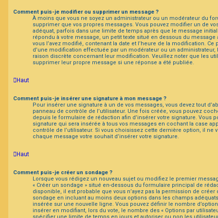
Comment puis-je modifier ou supprimer un message ?
À moins que vous ne soyez un administrateur ou un modérateur du fo
supprimer que vos propres messages. Vous pouvez modifier un de vos
adéquat, parfois dans une limite de temps après que le message initial 
répondu à votre message, un petit texte situé en dessous du message 
vous l’avez modifié, contenant la date et l’heure de la modification. Ce pet
d’une modification effectuée par un modérateur ou un administrateur, 
raison discrète concernant leur modification. Veuillez noter que les ut
supprimer leur propre message si une réponse a été publiée.
Haut
Comment puis-je insérer une signature à mon message ?
Pour insérer une signature à un de vos messages, vous devez tout d’a
panneau de contrôle de l’utilisateur. Une fois créée, vous pouvez coche
depuis le formulaire de rédaction afin d’insérer votre signature. Vous
signature qui sera insérée à tous vos messages en cochant la case ap
contrôle de l’utilisateur. Si vous choisissez cette dernière option, il ne 
chaque message votre souhait d’insérer votre signature.
Haut
Comment puis-je créer un sondage ?
Lorsque vous rédigez un nouveau sujet ou modifiez le premier message 
« Créer un sondage » situé en-dessous du formulaire principal de rédact
disponible, il est probable que vous n’ayez pas la permission de créer 
sondage en incluant au moins deux options dans les champs adéquats,
insérée sur une nouvelle ligne. Vous pouvez définir le nombre d’option
insérer en modifiant, lors du vote, le nombre des « Options par utilisa
spécifier une limite de temps en jours et autoriser ou non les utilisateu