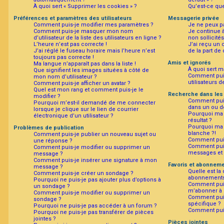
n
À quoi sert « Supprimer les cookies » ?
Qu’est-ce que 
Préférences et paramètres des utilisateurs
Messagerie privée
Comment puis-je modifier mes paramètres ?
Je ne peux p
Comment puis-je masquer mon nom
Je continue 
F
d’utilisateur de la liste des utilisateurs en ligne ?
non sollicités
A
L’heure n’est pas correcte !
J’ai reçu un 
J’ai réglé le fuseau horaire mais l’heure n’est
de la part de
Q
toujours pas correcte !
Amis et ignorés
Ma langue n’apparaît pas dans la liste !
À quoi sert ma
Que signifient les images situées à côté de
Comment puis
mon nom d’utilisateur ?
utilisateurs d
Comment puis-je afficher un avatar ?
Quel est mon rang et comment puis-je le
Recherche dans les
modifier ?
Comment puis
Pourquoi m’est-il demandé de me connecter
dans un ou d
lorsque je clique sur le lien de courrier
Pourquoi ma 
électronique d’un utilisateur ?
résultat ?
Pourquoi ma 
Problèmes de publication
blanche ?!
Comment puis-je publier un nouveau sujet ou
Comment pui
une réponse ?
Comment puis
Comment puis-je modifier ou supprimer un
messages et 
message ?
Comment puis-je insérer une signature à mon
Favoris et abonnem
message ?
Quelle est la 
Comment puis-je créer un sondage ?
abonnements
Pourquoi ne puis-je pas ajouter plus d’options à
Comment puis-
un sondage ?
m’abonner à u
Comment puis-je modifier ou supprimer un
Comment puis
sondage ?
spécifique ?
Pourquoi ne puis-je pas accéder à un forum ?
Comment puis
Pourquoi ne puis-je pas transférer de pièces
jointes ?
Pièces jointes