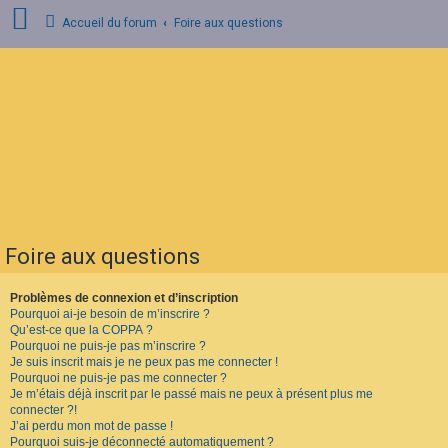
Accueil du forum
Foire aux questions
C
o
n
n
e
x
i
o
n
Foire aux questions
I
n
s
Problèmes de connexion et d’inscription
c
Pourquoi ai-je besoin de m’inscrire ?
r
Qu’est-ce que la COPPA ?
i
Pourquoi ne puis-je pas m’inscrire ?
p
Je suis inscrit mais je ne peux pas me connecter !
t
Pourquoi ne puis-je pas me connecter ?
i
o
Je m’étais déjà inscrit par le passé mais ne peux à présent plus me
n
connecter ?!
J’ai perdu mon mot de passe !
Pourquoi suis-je déconnecté automatiquement ?