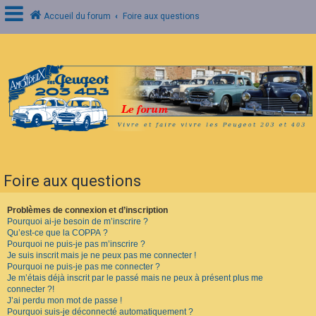
Accueil du forum
Foire aux questions
C
o
n
n
e
x
i
o
n
Foire aux questions
I
n
s
Problèmes de connexion et d’inscription
c
Pourquoi ai-je besoin de m’inscrire ?
r
Qu’est-ce que la COPPA ?
i
Pourquoi ne puis-je pas m’inscrire ?
p
Je suis inscrit mais je ne peux pas me connecter !
t
Pourquoi ne puis-je pas me connecter ?
i
o
Je m’étais déjà inscrit par le passé mais ne peux à présent plus me
n
connecter ?!
J’ai perdu mon mot de passe !
Pourquoi suis-je déconnecté automatiquement ?