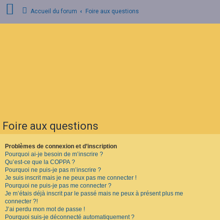
Accueil du forum
Foire aux questions
C
o
n
n
e
x
i
o
n
Foire aux questions
I
n
s
Problèmes de connexion et d’inscription
c
Pourquoi ai-je besoin de m’inscrire ?
r
Qu’est-ce que la COPPA ?
i
Pourquoi ne puis-je pas m’inscrire ?
p
Je suis inscrit mais je ne peux pas me connecter !
t
Pourquoi ne puis-je pas me connecter ?
i
o
Je m’étais déjà inscrit par le passé mais ne peux à présent plus me
n
connecter ?!
J’ai perdu mon mot de passe !
Pourquoi suis-je déconnecté automatiquement ?