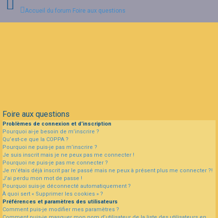
Accueil du forum
Foire aux questions
Connexion
Inscription
FAQ
Foire aux questions
Problèmes de connexion et d’inscription
Pourquoi ai-je besoin de m’inscrire ?
Qu’est-ce que la COPPA ?
Pourquoi ne puis-je pas m’inscrire ?
Je suis inscrit mais je ne peux pas me connecter !
Pourquoi ne puis-je pas me connecter ?
Je m’étais déjà inscrit par le passé mais ne peux à présent plus me connecter ?!
J’ai perdu mon mot de passe !
Pourquoi suis-je déconnecté automatiquement ?
À quoi sert « Supprimer les cookies » ?
Préférences et paramètres des utilisateurs
Comment puis-je modifier mes paramètres ?
Comment puis-je masquer mon nom d’utilisateur de la liste des utilisateurs en