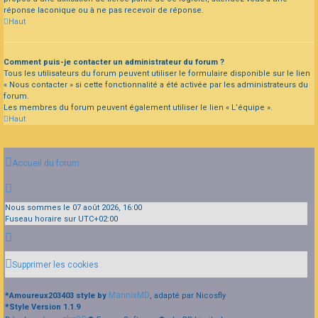
réponse laconique ou à ne pas recevoir de réponse.
Haut
Comment puis-je contacter un administrateur du forum ?
Tous les utilisateurs du forum peuvent utiliser le formulaire disponible sur le lien
« Nous contacter » si cette fonctionnalité a été activée par les administrateurs du
forum.
Les membres du forum peuvent également utiliser le lien « L’équipe ».
Haut
Accueil du forum
Nous sommes le 07 août 2026, 16:00
Fuseau horaire sur
UTC+02:00
Supprimer les cookies
MannixMD
*
Amoureux203403 style by
, adapté par Nicosfly
*
Style Version 1.1.9