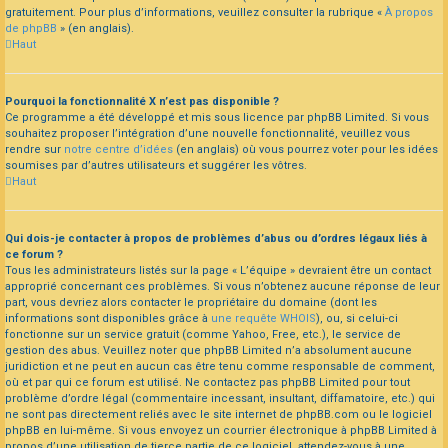
gratuitement. Pour plus d’informations, veuillez consulter la rubrique «
À propos
de phpBB
» (en anglais).
Haut
Pourquoi la fonctionnalité X n’est pas disponible ?
Ce programme a été développé et mis sous licence par phpBB Limited. Si vous
souhaitez proposer l’intégration d’une nouvelle fonctionnalité, veuillez vous
rendre sur
notre centre d’idées
(en anglais) où vous pourrez voter pour les idées
soumises par d’autres utilisateurs et suggérer les vôtres.
Haut
Qui dois-je contacter à propos de problèmes d’abus ou d’ordres légaux liés à
ce forum ?
Tous les administrateurs listés sur la page « L’équipe » devraient être un contact
approprié concernant ces problèmes. Si vous n’obtenez aucune réponse de leur
part, vous devriez alors contacter le propriétaire du domaine (dont les
informations sont disponibles grâce à
une requête WHOIS
), ou, si celui-ci
fonctionne sur un service gratuit (comme Yahoo, Free, etc.), le service de
gestion des abus. Veuillez noter que phpBB Limited n’a absolument aucune
juridiction et ne peut en aucun cas être tenu comme responsable de comment,
où et par qui ce forum est utilisé. Ne contactez pas phpBB Limited pour tout
problème d’ordre légal (commentaire incessant, insultant, diffamatoire, etc.) qui
ne sont pas directement reliés avec le site internet de phpBB.com ou le logiciel
phpBB en lui-même. Si vous envoyez un courrier électronique à phpBB Limited à
propos d’une utilisation de tierce partie de ce logiciel, attendez-vous à une