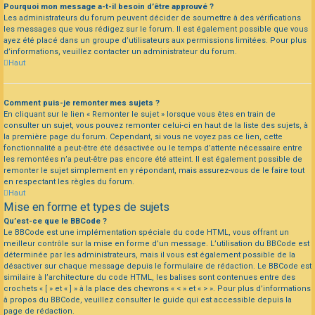
Pourquoi mon message a-t-il besoin d’être approuvé ?
Les administrateurs du forum peuvent décider de soumettre à des vérifications
les messages que vous rédigez sur le forum. Il est également possible que vous
ayez été placé dans un groupe d’utilisateurs aux permissions limitées. Pour plus
d’informations, veuillez contacter un administrateur du forum.
Haut
Comment puis-je remonter mes sujets ?
En cliquant sur le lien « Remonter le sujet » lorsque vous êtes en train de
consulter un sujet, vous pouvez remonter celui-ci en haut de la liste des sujets, à
la première page du forum. Cependant, si vous ne voyez pas ce lien, cette
fonctionnalité a peut-être été désactivée ou le temps d’attente nécessaire entre
les remontées n’a peut-être pas encore été atteint. Il est également possible de
remonter le sujet simplement en y répondant, mais assurez-vous de le faire tout
en respectant les règles du forum.
Haut
Mise en forme et types de sujets
Qu’est-ce que le BBCode ?
Le BBCode est une implémentation spéciale du code HTML, vous offrant un
meilleur contrôle sur la mise en forme d’un message. L’utilisation du BBCode est
déterminée par les administrateurs, mais il vous est également possible de la
désactiver sur chaque message depuis le formulaire de rédaction. Le BBCode est
similaire à l’architecture du code HTML, les balises sont contenues entre des
crochets « [ » et « ] » à la place des chevrons « < » et « > ». Pour plus d’informations
à propos du BBCode, veuillez consulter le guide qui est accessible depuis la
page de rédaction.