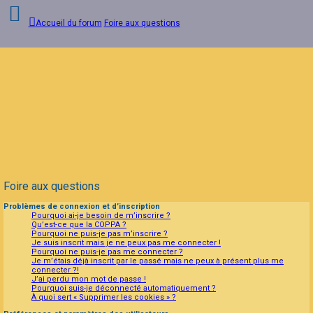
Accueil du forum
Foire aux questions
Connexion
Inscription
FAQ
Foire aux questions
Problèmes de connexion et d’inscription
Pourquoi ai-je besoin de m’inscrire ?
Qu’est-ce que la COPPA ?
Pourquoi ne puis-je pas m’inscrire ?
Je suis inscrit mais je ne peux pas me connecter !
Pourquoi ne puis-je pas me connecter ?
Je m’étais déjà inscrit par le passé mais ne peux à présent plus me
connecter ?!
J’ai perdu mon mot de passe !
Pourquoi suis-je déconnecté automatiquement ?
À quoi sert « Supprimer les cookies » ?