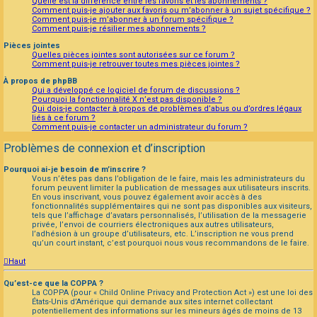
Quelle est la différence entre les favoris et les abonnements ?
Comment puis-je ajouter aux favoris ou m’abonner à un sujet spécifique ?
Comment puis-je m’abonner à un forum spécifique ?
Comment puis-je résilier mes abonnements ?
Pièces jointes
Quelles pièces jointes sont autorisées sur ce forum ?
Comment puis-je retrouver toutes mes pièces jointes ?
À propos de phpBB
Qui a développé ce logiciel de forum de discussions ?
Pourquoi la fonctionnalité X n’est pas disponible ?
Qui dois-je contacter à propos de problèmes d’abus ou d’ordres légaux
liés à ce forum ?
Comment puis-je contacter un administrateur du forum ?
Problèmes de connexion et d’inscription
Pourquoi ai-je besoin de m’inscrire ?
Vous n’êtes pas dans l’obligation de le faire, mais les administrateurs du
forum peuvent limiter la publication de messages aux utilisateurs inscrits.
En vous inscrivant, vous pouvez également avoir accès à des
fonctionnalités supplémentaires qui ne sont pas disponibles aux visiteurs,
tels que l’affichage d’avatars personnalisés, l’utilisation de la messagerie
privée, l’envoi de courriers électroniques aux autres utilisateurs,
l’adhésion à un groupe d’utilisateurs, etc. L’inscription ne vous prend
qu’un court instant, c’est pourquoi nous vous recommandons de le faire.
Haut
Qu’est-ce que la COPPA ?
La COPPA (pour « Child Online Privacy and Protection Act ») est une loi des
États-Unis d’Amérique qui demande aux sites internet collectant
potentiellement des informations sur les mineurs âgés de moins de 13