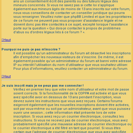
ans un consentement écrit des parents ou des tuteurs légaux des
mineurs concernés. Si vous ne savez pas si cette loi s’applique
également aux mineurs âgés de moins de 13 ans inscrits sur votre forum,
nous vous conseillons de contacter un conseiller juridique qui pourra
vous renseigner. Veuillez noter que phpBB Limited et que les propriétaires
de ce forum ne peuvent pas vous proposer d’assistance légale et ne
doivent donc pas être contactés à ce sujet, excepté lorsque l’assistance
porte sur la question « Qui dois-je contacter à propos de problèmes
d’abus ou d’ordres légaux liés à ce forum ? ».
Haut
Pourquoi ne puis-je pas m’inscrire ?
Il est possible qu’un administrateur du forum ait désactivé les inscriptions
afin d’empêcher les nouveaux visiteurs de s’inscrire. De même, il est
également possible qu’un administrateur du forum ait banni votre adresse
IP ou interdit l’utilisation du nom d’utilisateur que vous souhaitez utiliser.
Pour plus d’informations, veuillez contacter un administrateur du forum.
Haut
Je suis inscrit mais je ne peux pas me connecter !
Vérifiez en premier lieu que votre nom d’utilisateur et votre mot de passe
soient corrects. Si la fonctionnalité de la COPPA est activée et que vous
avez spécifié avoir en dessous de 13 ans pendant l’inscription, vous
devrez suivre les instructions que vous avez reçues. Certains forums
exigeront également que les nouvelles inscriptions doivent être activées,
soit par vous-même ou soit par un administrateur, avant que vous puissiez
ouvrir une session ; cette information était présente lors de votre
inscription. Si vous aviez reçu un courrier électronique, consultez les
instructions. Si vous ne recevez pas de courrier électronique, vous avez
probablement spécifié une mauvaise adresse de courrier électronique ou
le courrier électronique a été filtré en tant que pourriel. Si vous êtes
certain que l’adresse de courrier électronique que vous avez spécifiée