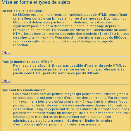
Mise en forme et types de sujets
Qu’est-ce que le BBCode ?
Le BBCode est une implémentation spéciale du code HTML, vous offrant
un meilleur contrôle sur la mise en forme d’un message. L’utilisation du
BBCode est déterminée par les administrateurs, mais il vous est
également possible de la désactiver sur chaque message depuis le
formulaire de rédaction. Le BBCode est similaire à l’architecture du code
HTML, les balises sont contenues entre des crochets « [ » et « ] » à la place
des chevrons « < » et « > ». Pour plus d’informations à propos du BBCode,
veuillez consulter le guide qui est accessible depuis la page de
rédaction.
Haut
Puis-je insérer du code HTML ?
Par mesure de sécurité, il n’est pas possible d’insérer du code HTML sur
ce forum. La majeure partie de la mise en forme qui peut être générée
par du code HTML peut être remplacée par du BBCode.
Haut
Que sont les émoticônes ?
Les émoticônes sont de petites images qui peuvent être utilisées grâce à
un code court et qui permettent d’exprimer des sentiments. Par exemple,
« :) » exprime la joie, alors qu’au contraire, « :( » exprime la tristesse. Vous
pouvez consulter la liste complète des émoticônes depuis le formulaire
de rédaction. Essayez cependant de ne pas abuser des émoticônes, elles
peuvent rapidement rendre un message illisible et un modérateur pourrait
décider de le modifier ou de le supprimer complètement. Les
administrateurs du forum peuvent également limiter le nombre
d’émoticônes qu’il est possible d’insérer à un message.