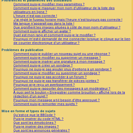
Préférences et paramètres des utilisateurs
Comment puis-je modifier mes paramètres ?
Comment puis-je masquer mon nom d’utilisateur de la liste des
utilisateurs en ligne ?
L’heure n’est pas correcte !
J’ai réglé le fuseau horaire mais l’heure n’est toujours pas correcte !
Ma langue n’apparaît pas dans la liste !
Que signifient les images situées à côté de mon nom d’utilisateur ?
Comment puis-je afficher un avatar ?
Quel est mon rang et comment puis-je le modifier ?
Pourquoi m’est-il demandé de me connecter lorsque je clique sur le lien
de courrier électronique d’un utilisateur ?
Problèmes de publication
Comment puis-je publier un nouveau sujet ou une réponse ?
Comment puis-je modifier ou supprimer un message ?
Comment puis-je insérer une signature à mon message ?
Comment puis-je créer un sondage ?
Pourquoi ne puis-je pas ajouter plus d’options à un sondage ?
Comment puis-je modifier ou supprimer un sondage ?
Pourquoi ne puis-je pas accéder à un forum ?
Pourquoi ne puis-je pas transférer de pièces jointes ?
Pourquoi ai-je reçu un avertissement ?
Comment puis-je rapporter des messages à un modérateur ?
À quoi sert le bouton « Enregistrer comme brouillon » affiché lors de la
rédaction d’un sujet ?
Pourquoi mon message a-t-il besoin d’être approuvé ?
Comment puis-je remonter mes sujets ?
Mise en forme et types de sujets
Qu’est-ce que le BBCode ?
Puis-je insérer du code HTML ?
Que sont les émoticônes ?
Puis-je insérer des images ?
Que sont les annonces générales ?