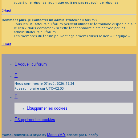
vous à une réponse laconique ou à ne pas recevoir de réponse.
Haut
Comment puis-je contacter un administrateur du forum ?
Tous les utilisateurs du forum peuvent utiliser le formulaire disponible sur
le lien « Nous contacter » si cette fonctionnalité a été activée par les
administrateurs du forum.
Les membres du forum peuvent également utiliser le lien « L’équipe ».
Haut
Accueil du forum
Nous sommes le 07 août 2026, 13:24
Fuseau horaire sur
UTC+02:00
Supprimer les cookies
Supprimer les cookies
MannixMD
*
Amoureux203403 style by
, adapté par Nicosfly