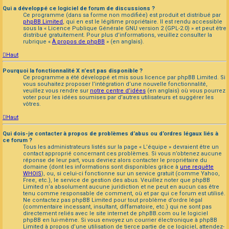
Qui a développé ce logiciel de forum de discussions ?
Ce programme (dans sa forme non modifiée) est produit et distribué par
phpBB Limited
, qui en est le légitime propriétaire. Il est rendu accessible
sous la « Licence Publique Générale GNU version 2 (GPL-2.0) » et peut être
distribué gratuitement. Pour plus d’informations, veuillez consulter la
rubrique «
À propos de phpBB
» (en anglais).
Haut
Pourquoi la fonctionnalité X n’est pas disponible ?
Ce programme a été développé et mis sous licence par phpBB Limited. Si
vous souhaitez proposer l’intégration d’une nouvelle fonctionnalité,
veuillez vous rendre sur
notre centre d’idées
(en anglais) où vous pourrez
voter pour les idées soumises par d’autres utilisateurs et suggérer les
vôtres.
Haut
Qui dois-je contacter à propos de problèmes d’abus ou d’ordres légaux liés à
ce forum ?
Tous les administrateurs listés sur la page « L’équipe » devraient être un
contact approprié concernant ces problèmes. Si vous n’obtenez aucune
réponse de leur part, vous devriez alors contacter le propriétaire du
domaine (dont les informations sont disponibles grâce à
une requête
WHOIS
), ou, si celui-ci fonctionne sur un service gratuit (comme Yahoo,
Free, etc.), le service de gestion des abus. Veuillez noter que phpBB
Limited n’a absolument aucune juridiction et ne peut en aucun cas être
tenu comme responsable de comment, où et par qui ce forum est utilisé.
Ne contactez pas phpBB Limited pour tout problème d’ordre légal
(commentaire incessant, insultant, diffamatoire, etc.) qui ne sont pas
directement reliés avec le site internet de phpBB.com ou le logiciel
phpBB en lui-même. Si vous envoyez un courrier électronique à phpBB
Limited à propos d’une utilisation de tierce partie de ce logiciel, attendez-