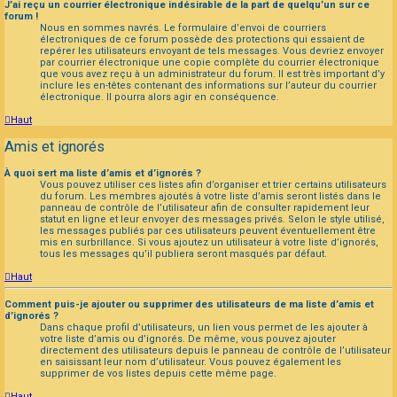
J’ai reçu un courrier électronique indésirable de la part de quelqu’un sur ce
forum !
Nous en sommes navrés. Le formulaire d’envoi de courriers
électroniques de ce forum possède des protections qui essaient de
repérer les utilisateurs envoyant de tels messages. Vous devriez envoyer
par courrier électronique une copie complète du courrier électronique
que vous avez reçu à un administrateur du forum. Il est très important d’y
inclure les en-têtes contenant des informations sur l’auteur du courrier
électronique. Il pourra alors agir en conséquence.
Haut
Amis et ignorés
À quoi sert ma liste d’amis et d’ignorés ?
Vous pouvez utiliser ces listes afin d’organiser et trier certains utilisateurs
du forum. Les membres ajoutés à votre liste d’amis seront listés dans le
panneau de contrôle de l’utilisateur afin de consulter rapidement leur
statut en ligne et leur envoyer des messages privés. Selon le style utilisé,
les messages publiés par ces utilisateurs peuvent éventuellement être
mis en surbrillance. Si vous ajoutez un utilisateur à votre liste d’ignorés,
tous les messages qu’il publiera seront masqués par défaut.
Haut
Comment puis-je ajouter ou supprimer des utilisateurs de ma liste d’amis et
d’ignorés ?
Dans chaque profil d’utilisateurs, un lien vous permet de les ajouter à
votre liste d’amis ou d’ignorés. De même, vous pouvez ajouter
directement des utilisateurs depuis le panneau de contrôle de l’utilisateur
en saisissant leur nom d’utilisateur. Vous pouvez également les
supprimer de vos listes depuis cette même page.
Haut