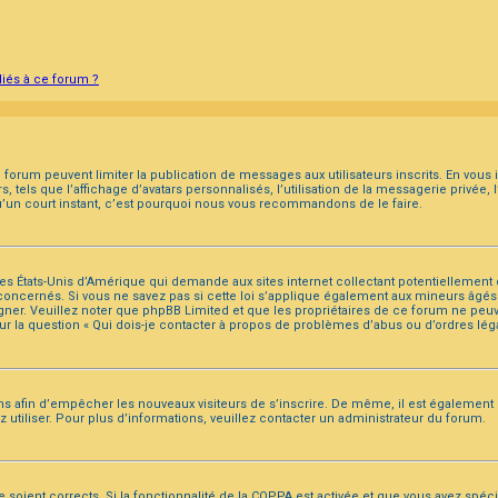
liés à ce forum ?
du forum peuvent limiter la publication de messages aux utilisateurs inscrits. En vou
 tels que l’affichage d’avatars personnalisés, l’utilisation de la messagerie privée, l
 qu’un court instant, c’est pourquoi nous vous recommandons de le faire.
 des États-Unis d’Amérique qui demande aux sites internet collectant potentiellemen
oncernés. Si vous ne savez pas si cette loi s’applique également aux mineurs âgés 
gner. Veuillez noter que phpBB Limited et que les propriétaires de ce forum ne peu
ur la question « Qui dois-je contacter à propos de problèmes d’abus ou d’ordres léga
ions afin d’empêcher les nouveaux visiteurs de s’inscrire. De même, il est également
ez utiliser. Pour plus d’informations, veuillez contacter un administrateur du forum.
e soient corrects. Si la fonctionnalité de la COPPA est activée et que vous avez spéc