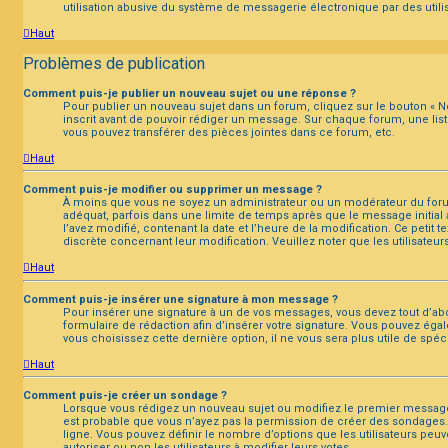
utilisation abusive du système de messagerie électronique par des utilis
Haut
Problèmes de publication
Comment puis-je publier un nouveau sujet ou une réponse ?
Pour publier un nouveau sujet dans un forum, cliquez sur le bouton « N
inscrit avant de pouvoir rédiger un message. Sur chaque forum, une lis
vous pouvez transférer des pièces jointes dans ce forum, etc.
Haut
Comment puis-je modifier ou supprimer un message ?
À moins que vous ne soyez un administrateur ou un modérateur du for
adéquat, parfois dans une limite de temps après que le message initial 
l’avez modifié, contenant la date et l’heure de la modification. Ce petit 
discrète concernant leur modification. Veuillez noter que les utilisat
Haut
Comment puis-je insérer une signature à mon message ?
Pour insérer une signature à un de vos messages, vous devez tout d’abor
formulaire de rédaction afin d’insérer votre signature. Vous pouvez éga
vous choisissez cette dernière option, il ne vous sera plus utile de spé
Haut
Comment puis-je créer un sondage ?
Lorsque vous rédigez un nouveau sujet ou modifiez le premier message d’
est probable que vous n’ayez pas la permission de créer des sondages.
ligne. Vous pouvez définir le nombre d’options que les utilisateurs peuv
autoriser ou non les utilisateurs à modifier leurs votes.