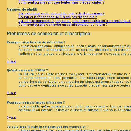
Comment puis-je retrouver toutes mes pièces jointes ?
À propos de phpBB
Qui a développé ce logiciel de forum de discussions ?
Pourquoi la fonctionnalité X n’est pas disponible ?
Qui dois-je contacter à propos de problèmes d’abus ou d’ordres légaux 
Comment puis-je contacter un administrateur du forum ?
Problèmes de connexion et d’inscription
Pourquoi ai-je besoin de m’inscrire ?
Vous n’êtes pas dans l’obligation de le faire, mais les administrateurs 
fonctionnalités supplémentaires qui ne sont pas disponibles aux visiteurs,
l’adhésion à un groupe d’utilisateurs, etc. L’inscription ne vous prend
Haut
Qu’est-ce que la COPPA ?
La COPPA (pour « Child Online Privacy and Protection Act ») est une loi
un consentement écrit des parents ou des tuteurs légaux des mineurs c
conseillons de contacter un conseiller juridique qui pourra vous rensei
donc pas être contactés à ce sujet, excepté lorsque l’assistance porte s
Haut
Pourquoi ne puis-je pas m’inscrire ?
Il est possible qu’un administrateur du forum ait désactivé les inscript
adresse IP ou interdit l’utilisation du nom d’utilisateur que vous souhait
Haut
Je suis inscrit mais je ne peux pas me connecter !
Vérifiez en premier lieu que votre nom d’utilisateur et votre mot de pass