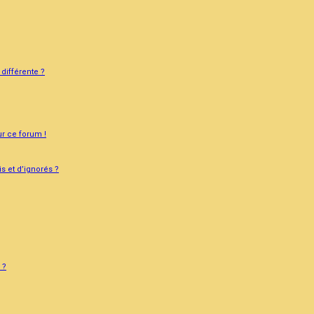
différente ?
ur ce forum !
s et d’ignorés ?
 ?