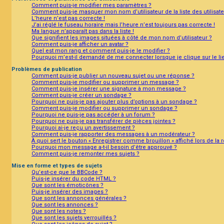
Comment puis-je modifier mes paramètres ?
Comment puis-je masquer mon nom d’utilisateur de la liste des utilisate
L’heure n’est pas correcte !
J’ai réglé le fuseau horaire mais l’heure n’est toujours pas correcte !
Ma langue n’apparaît pas dans la liste !
Que signifient les images situées à côté de mon nom d’utilisateur ?
Comment puis-je afficher un avatar ?
Quel est mon rang et comment puis-je le modifier ?
Pourquoi m’est-il demandé de me connecter lorsque je clique sur le lien
Problèmes de publication
Comment puis-je publier un nouveau sujet ou une réponse ?
Comment puis-je modifier ou supprimer un message ?
Comment puis-je insérer une signature à mon message ?
Comment puis-je créer un sondage ?
Pourquoi ne puis-je pas ajouter plus d’options à un sondage ?
Comment puis-je modifier ou supprimer un sondage ?
Pourquoi ne puis-je pas accéder à un forum ?
Pourquoi ne puis-je pas transférer de pièces jointes ?
Pourquoi ai-je reçu un avertissement ?
Comment puis-je rapporter des messages à un modérateur ?
À quoi sert le bouton « Enregistrer comme brouillon » affiché lors de la 
Pourquoi mon message a-t-il besoin d’être approuvé ?
Comment puis-je remonter mes sujets ?
Mise en forme et types de sujets
Qu’est-ce que le BBCode ?
Puis-je insérer du code HTML ?
Que sont les émoticônes ?
Puis-je insérer des images ?
Que sont les annonces générales ?
Que sont les annonces ?
Que sont les notes ?
Que sont les sujets verrouillés ?