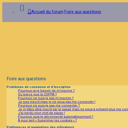
Accueil du forum
Foire aux questions
Connexion
Inscription
FAQ
Foire aux questions
Problèmes de connexion et d’inscription
Pourquoi ai-je besoin de m’inscrire ?
Qu’est-ce que la COPPA ?
Pourquoi ne puis-je pas m’inscrire ?
Je suis inscrit mais je ne peux pas me connecter !
Pourquoi ne puis-je pas me connecter ?
Je m’étais déjà inscrit par le passé mais ne peux à présent plus me con
J’ai perdu mon mot de passe !
Pourquoi suis-je déconnecté automatiquement ?
À quoi sert « Supprimer les cookies » ?
Préférences et paramètres des utilisateurs