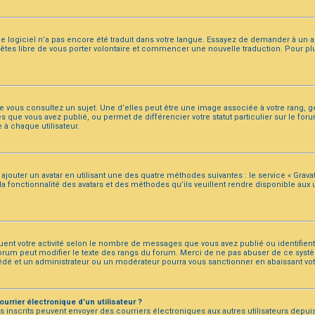
t le logiciel n’a pas encore été traduit dans votre langue. Essayez de demander à un ad
s êtes libre de vous porter volontaire et commencer une nouvelle traduction. Pour pl
ue vous consultez un sujet. Une d’elles peut être une image associée à votre rang, 
s que vous avez publié, ou permet de différencier votre statut particulier sur le f
à chaque utilisateur.
ajouter un avatar en utilisant une des quatre méthodes suivantes : le service « Gravatar
fonctionnalité des avatars et des méthodes qu’ils veuillent rendre disponible aux uti
quent votre activité selon le nombre de messages que vous avez publié ou identifient
 forum peut modifier le texte des rangs du forum. Merci de ne pas abuser de ce sy
cédé et un administrateur ou un modérateur pourra vous sanctionner en abaissant 
urrier électronique d’un utilisateur ?
ateurs inscrits peuvent envoyer des courriers électroniques aux autres utilisateurs d