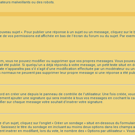
ateurs malveillants ou des robots.
ouveau sujet ». Pour publier une réponse à un sujet ou un message, cliquez sur le b
te de vos permissions est affichée en bas de l’écran du forum ou du sujet. Par exe
um, vous ne pouvez modifier ou supprimer que vos propres messages. Vous pouvez
ait été publié. Si quelqu’un a déjà répondu à votre message, un petit texte situé e
texte n’apparaîtra pas s’il s’agit d’une modification effectuée par un modérateur ou u
eurs normaux ne peuvent pas supprimer leur propre message si une réponse a été pub
d en créer une depuis le panneau de contrôle de l’utilisateur. Une fois créée, vou
lement ajouter une signature qui sera insérée à tous vos messages en cochant la cas
cifier sur chaque message votre souhait d’insérer votre signature.
un sujet, cliquez sur l’onglet « Créer un sondage » situé en-dessous du formulaire p
 Saisissez le titre du sondage en incluant au moins deux options dans les champs 
ent insérer en modifiant, lors du vote, le nombre des « Options par utilisateur ». Vo