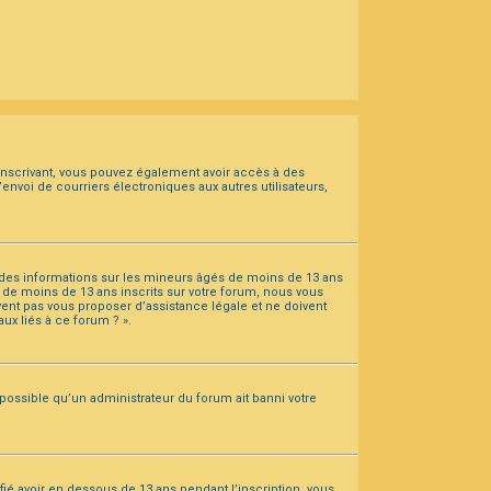
s inscrivant, vous pouvez également avoir accès à des
’envoi de courriers électroniques aux autres utilisateurs,
t des informations sur les mineurs âgés de moins de 13 ans
de moins de 13 ans inscrits sur votre forum, nous vous
vent pas vous proposer d’assistance légale et ne doivent
ux liés à ce forum ? ».
 possible qu’un administrateur du forum ait banni votre
ifié avoir en dessous de 13 ans pendant l’inscription, vous