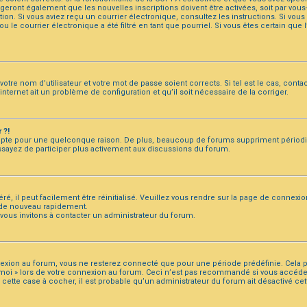
igeront également que les nouvelles inscriptions doivent être activées, soit par vou
iption. Si vous aviez reçu un courrier électronique, consultez les instructions. Si vo
le courrier électronique a été filtré en tant que pourriel. Si vous êtes certain que
votre nom d’utilisateur et votre mot de passe soient corrects. Si tel est le cas, con
 internet ait un problème de configuration et qu’il soit nécessaire de la corriger.
 ?!
mpte pour une quelconque raison. De plus, beaucoup de forums suppriment périodiquem
essayez de participer plus activement aux discussions du forum.
, il peut facilement être réinitialisé. Veuillez vous rendre sur la page de connexio
 de nouveau rapidement.
 vous invitons à contacter un administrateur du forum.
nexion au forum, vous ne resterez connecté que pour une période prédéfinie. Cela pe
de moi » lors de votre connexion au forum. Ceci n’est pas recommandé si vous acc
er cette case à cocher, il est probable qu’un administrateur du forum ait désactivé cet