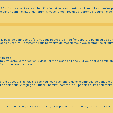
3.3 qui conservent votre authentification et votre connexion au forum. Les cookies
ctivée par un administrateur du forum. Si vous rencontrez des problèmes récurrents
ns la base de données du forum. Vous pouvez les modifier depuis le panneau de contrôl
 pages du forum. Ce système vous permettra de modifier tous vos paramètres et tout
 ligne ?
m », vous trouverez l’option « Masquer mon statut en ligne ». Si vous activez cette o
t un utilisateur invisible.
rent du vôtre. Si tel était le cas, veuillez vous rendre dans le panneau de contrôle de 
ez noter que le réglage du fuseau horaire, comme la plupart des autres paramètres, n
e l’heure n’est toujours pas correcte, il est probable que l’horloge du serveur soit e