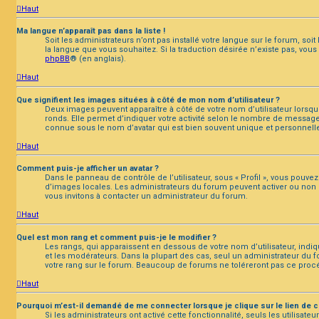
Haut
Ma langue n’apparaît pas dans la liste !
Soit les administrateurs n’ont pas installé votre langue sur le forum, soi
la langue que vous souhaitez. Si la traduction désirée n’existe pas, vou
phpBB
® (en anglais).
Haut
Que signifient les images situées à côté de mon nom d’utilisateur ?
Deux images peuvent apparaître à côté de votre nom d’utilisateur lorsq
ronds. Elle permet d’indiquer votre activité selon le nombre de message
connue sous le nom d’avatar qui est bien souvent unique et personnelle 
Haut
Comment puis-je afficher un avatar ?
Dans le panneau de contrôle de l’utilisateur, sous « Profil », vous pouvez 
d’images locales. Les administrateurs du forum peuvent activer ou non la 
vous invitons à contacter un administrateur du forum.
Haut
Quel est mon rang et comment puis-je le modifier ?
Les rangs, qui apparaissent en dessous de votre nom d’utilisateur, indi
et les modérateurs. Dans la plupart des cas, seul un administrateur du
votre rang sur le forum. Beaucoup de forums ne toléreront pas ce pro
Haut
Pourquoi m’est-il demandé de me connecter lorsque je clique sur le lien de co
Si les administrateurs ont activé cette fonctionnalité, seuls les utilis