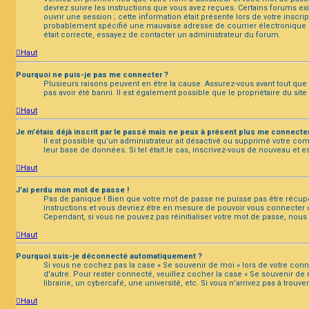
devrez suivre les instructions que vous avez reçues. Certains forums ex
ouvrir une session ; cette information était présente lors de votre inscr
probablement spécifié une mauvaise adresse de courrier électronique ou 
était correcte, essayez de contacter un administrateur du forum.
Haut
Pourquoi ne puis-je pas me connecter ?
Plusieurs raisons peuvent en être la cause. Assurez-vous avant tout que 
pas avoir été banni. Il est également possible que le propriétaire du site
Haut
Je m’étais déjà inscrit par le passé mais ne peux à présent plus me connecter
Il est possible qu’un administrateur ait désactivé ou supprimé votre co
leur base de données. Si tel était le cas, inscrivez-vous de nouveau et 
Haut
J’ai perdu mon mot de passe !
Pas de panique ! Bien que votre mot de passe ne puisse pas être récupéré
instructions et vous devriez être en mesure de pouvoir vous connecter
Cependant, si vous ne pouvez pas réinitialiser votre mot de passe, nous
Haut
Pourquoi suis-je déconnecté automatiquement ?
Si vous ne cochez pas la case « Se souvenir de moi » lors de votre con
d’autre. Pour rester connecté, veuillez cocher la case « Se souvenir 
librairie, un cybercafé, une université, etc. Si vous n’arrivez pas à trouv
Haut