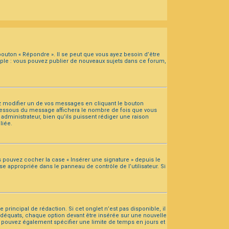
outon « Répondre ». Il se peut que vous ayez besoin d’être
mple : vous pouvez publier de nouveaux sujets dans ce forum,
 modifier un de vos messages en cliquant le bouton
n dessous du message affichera le nombre de fois que vous
n administrateur, bien qu’ils puissent rédiger une raison
liée.
s pouvez cocher la case « Insérer une signature » depuis le
e appropriée dans le panneau de contrôle de l’utilisateur. Si
rincipal de rédaction. Si cet onglet n’est pas disponible, il
adéquats, chaque option devant être insérée sur une nouvelle
us pouvez également spécifier une limite de temps en jours et