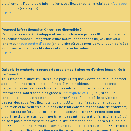
gratuitement. Pour plus d’informations, veuillez consulter la rubrique «
À propos
de phpBB
» (en anglais).
Haut
Pourquoi la fonctionnalité X n’est pas disponible ?
Ce programme a été développé et mis sous licence par phpBB Limited. Si vous
souhaitez proposer l’intégration d’une nouvelle fonctionnalité, veuillez vous
rendre sur
notre centre d’idées
(en anglais) où vous pourrez voter pour les idées
soumises par d’autres utilisateurs et suggérer les vôtres.
Haut
Qui dois-je contacter à propos de problèmes d’abus ou d’ordres légaux liés à
ce forum ?
Tous les administrateurs listés sur la page « L’équipe » devraient être un contact
approprié concernant ces problèmes. Si vous n’obtenez aucune réponse de leur
part, vous devriez alors contacter le propriétaire du domaine (dont les
informations sont disponibles grâce à
une requête WHOIS
), ou, si celui-ci
fonctionne sur un service gratuit (comme Yahoo, Free, etc.), le service de
gestion des abus. Veuillez noter que phpBB Limited n’a absolument aucune
juridiction et ne peut en aucun cas être tenu comme responsable de comment,
où et par qui ce forum est utilisé. Ne contactez pas phpBB Limited pour tout
problème d’ordre légal (commentaire incessant, insultant, diffamatoire, etc.) qui
ne sont pas directement reliés avec le site internet de phpBB.com ou le logiciel
phpBB en lui-même. Si vous envoyez un courrier électronique à phpBB Limited à
propos d’une utilisation de tierce partie de ce logiciel, attendez-vous à une