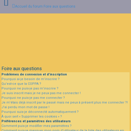
Accueil du forum
Foire aux questions
Connexion
Inscription
FAQ
Foire aux questions
Problèmes de connexion et d’inscription
Pourquoi ai-je besoin de m’inscrire ?
Qu’est-ce que la COPPA ?
Pourquoi ne puis-je pas m’inscrire ?
Je suis inscrit mais je ne peux pas me connecter !
Pourquoi ne puis-je pas me connecter ?
Je m’étais déjà inscrit par le passé mais ne peux à présent plus me connecter ?!
J’ai perdu mon mot de passe !
Pourquoi suis-je déconnecté automatiquement ?
À quoi sert « Supprimer les cookies » ?
Préférences et paramètres des utilisateurs
Comment puis-je modifier mes paramètres ?
Comment puis-je masquer mon nom d’utilisateur de la liste des utilisateurs en