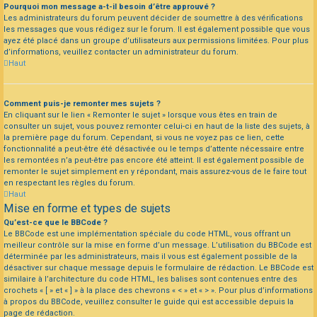
Pourquoi mon message a-t-il besoin d’être approuvé ?
Les administrateurs du forum peuvent décider de soumettre à des vérifications
les messages que vous rédigez sur le forum. Il est également possible que vous
ayez été placé dans un groupe d’utilisateurs aux permissions limitées. Pour plus
d’informations, veuillez contacter un administrateur du forum.
Haut
Comment puis-je remonter mes sujets ?
En cliquant sur le lien « Remonter le sujet » lorsque vous êtes en train de
consulter un sujet, vous pouvez remonter celui-ci en haut de la liste des sujets, à
la première page du forum. Cependant, si vous ne voyez pas ce lien, cette
fonctionnalité a peut-être été désactivée ou le temps d’attente nécessaire entre
les remontées n’a peut-être pas encore été atteint. Il est également possible de
remonter le sujet simplement en y répondant, mais assurez-vous de le faire tout
en respectant les règles du forum.
Haut
Mise en forme et types de sujets
Qu’est-ce que le BBCode ?
Le BBCode est une implémentation spéciale du code HTML, vous offrant un
meilleur contrôle sur la mise en forme d’un message. L’utilisation du BBCode est
déterminée par les administrateurs, mais il vous est également possible de la
désactiver sur chaque message depuis le formulaire de rédaction. Le BBCode est
similaire à l’architecture du code HTML, les balises sont contenues entre des
crochets « [ » et « ] » à la place des chevrons « < » et « > ». Pour plus d’informations
à propos du BBCode, veuillez consulter le guide qui est accessible depuis la
page de rédaction.