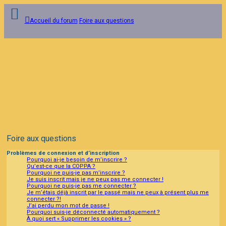
Accueil du forum
Foire aux questions
Connexion
Inscription
FAQ
Foire aux questions
Problèmes de connexion et d’inscription
Pourquoi ai-je besoin de m’inscrire ?
Qu’est-ce que la COPPA ?
Pourquoi ne puis-je pas m’inscrire ?
Je suis inscrit mais je ne peux pas me connecter !
Pourquoi ne puis-je pas me connecter ?
Je m’étais déjà inscrit par le passé mais ne peux à présent plus me
connecter ?!
J’ai perdu mon mot de passe !
Pourquoi suis-je déconnecté automatiquement ?
À quoi sert « Supprimer les cookies » ?