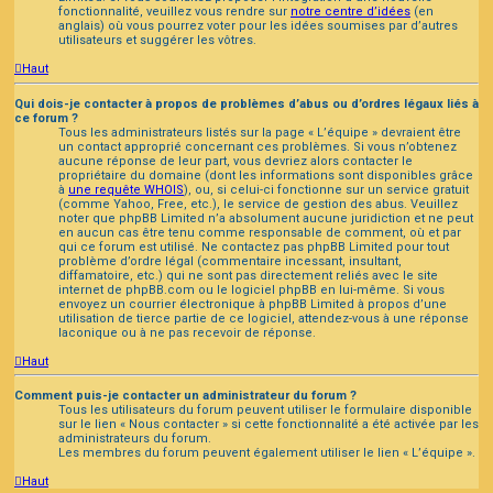
fonctionnalité, veuillez vous rendre sur
notre centre d’idées
(en
anglais) où vous pourrez voter pour les idées soumises par d’autres
utilisateurs et suggérer les vôtres.
Haut
Qui dois-je contacter à propos de problèmes d’abus ou d’ordres légaux liés à
ce forum ?
Tous les administrateurs listés sur la page « L’équipe » devraient être
un contact approprié concernant ces problèmes. Si vous n’obtenez
aucune réponse de leur part, vous devriez alors contacter le
propriétaire du domaine (dont les informations sont disponibles grâce
à
une requête WHOIS
), ou, si celui-ci fonctionne sur un service gratuit
(comme Yahoo, Free, etc.), le service de gestion des abus. Veuillez
noter que phpBB Limited n’a absolument aucune juridiction et ne peut
en aucun cas être tenu comme responsable de comment, où et par
qui ce forum est utilisé. Ne contactez pas phpBB Limited pour tout
problème d’ordre légal (commentaire incessant, insultant,
diffamatoire, etc.) qui ne sont pas directement reliés avec le site
internet de phpBB.com ou le logiciel phpBB en lui-même. Si vous
envoyez un courrier électronique à phpBB Limited à propos d’une
utilisation de tierce partie de ce logiciel, attendez-vous à une réponse
laconique ou à ne pas recevoir de réponse.
Haut
Comment puis-je contacter un administrateur du forum ?
Tous les utilisateurs du forum peuvent utiliser le formulaire disponible
sur le lien « Nous contacter » si cette fonctionnalité a été activée par les
administrateurs du forum.
Les membres du forum peuvent également utiliser le lien « L’équipe ».
Haut