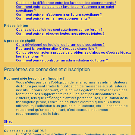
Quelle est la différence entre les favoris et les abonnements ?
Comment puis-je ajouter aux favoris ou m’abonner à un sujet
spécifique ?
Comment puis-je m’abonner à un forum spécifique ?
Comment puis-je résilier mes abonnements ?
Pièces jointes
Quelles pièces jointes sont autorisées sur ce forum ?
Comment puis-je retrouver toutes mes pièces jointes ?
À propos de phpBB
Qui a développé ce logiciel de forum de discussions ?
Pourquoi la fonctionnalité X n’est pas disponible ?
Qui dois-je contacter à propos de problèmes d’abus ou d’ordres légaux
liés à ce forum ?
Comment puis-je contacter un administrateur du forum ?
Problèmes de connexion et d’inscription
Pourquoi ai-je besoin de m’inscrire ?
Vous n’êtes pas dans l’obligation de le faire, mais les administrateurs
du forum peuvent limiter la publication de messages aux utilisateurs
inscrits. En vous inscrivant, vous pouvez également avoir accès à des
fonctionnalités supplémentaires qui ne sont pas disponibles aux
visiteurs, tels que l’affichage d’avatars personnalisés, l’utilisation de la
messagerie privée, l’envoi de courriers électroniques aux autres
utilisateurs, l’adhésion à un groupe d’utilisateurs, etc. L’inscription ne
vous prend qu’un court instant, c’est pourquoi nous vous
recommandons de le faire.
Haut
Qu’est-ce que la COPPA ?
La COPPA (pour « Child Online Privacy and Protection Act ») est une loi