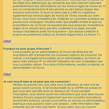
des États-Unis d’Amérique qui demande aux sites internet collectant
potentiellement des informations sur les mineurs âgés de moins de 13
ans un consentement écrit des parents ou des tuteurs légaux des
mineurs concernés. Si vous ne savez pas si cette loi s’applique
également aux mineurs âgés de moins de 13 ans inscrits sur votre
forum, nous vous conseillons de contacter un conseiller juridique qui
pourra vous renseigner. Veuillez noter que phpBB Limited et que les
propriétaires de ce forum ne peuvent pas vous proposer d’assistance
légale et ne doivent donc pas être contactés à ce sujet, excepté
lorsque l’assistance porte sur la question « Qui dois-je contacter à
propos de problèmes d’abus ou d’ordres légaux liés à ce forum ? ».
Haut
Pourquoi ne puis-je pas m’inscrire ?
Il est possible qu’un administrateur du forum ait désactivé les
inscriptions afin d’empêcher les nouveaux visiteurs de s’inscrire. De
même, il est également possible qu’un administrateur du forum ait
banni votre adresse IP ou interdit l’utilisation du nom d’utilisateur que
vous souhaitez utiliser. Pour plus d’informations, veuillez contacter un
administrateur du forum.
Haut
Je suis inscrit mais je ne peux pas me connecter !
Vérifiez en premier lieu que votre nom d’utilisateur et votre mot de
passe soient corrects. Si la fonctionnalité de la COPPA est activée et
que vous avez spécifié avoir en dessous de 13 ans pendant
l’inscription, vous devrez suivre les instructions que vous avez reçues.
Certains forums exigeront également que les nouvelles inscriptions
doivent être activées, soit par vous-même ou soit par un administrateur,
avant que vous puissiez ouvrir une session ; cette information était
présente lors de votre inscription. Si vous aviez reçu un courrier