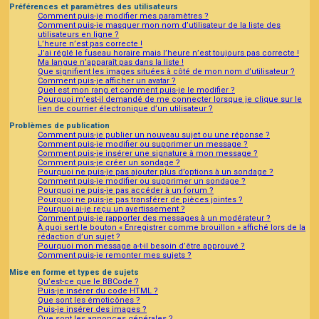
Préférences et paramètres des utilisateurs
Comment puis-je modifier mes paramètres ?
Comment puis-je masquer mon nom d’utilisateur de la liste des
utilisateurs en ligne ?
L’heure n’est pas correcte !
J’ai réglé le fuseau horaire mais l’heure n’est toujours pas correcte !
Ma langue n’apparaît pas dans la liste !
Que signifient les images situées à côté de mon nom d’utilisateur ?
Comment puis-je afficher un avatar ?
Quel est mon rang et comment puis-je le modifier ?
Pourquoi m’est-il demandé de me connecter lorsque je clique sur le
lien de courrier électronique d’un utilisateur ?
Problèmes de publication
Comment puis-je publier un nouveau sujet ou une réponse ?
Comment puis-je modifier ou supprimer un message ?
Comment puis-je insérer une signature à mon message ?
Comment puis-je créer un sondage ?
Pourquoi ne puis-je pas ajouter plus d’options à un sondage ?
Comment puis-je modifier ou supprimer un sondage ?
Pourquoi ne puis-je pas accéder à un forum ?
Pourquoi ne puis-je pas transférer de pièces jointes ?
Pourquoi ai-je reçu un avertissement ?
Comment puis-je rapporter des messages à un modérateur ?
À quoi sert le bouton « Enregistrer comme brouillon » affiché lors de la
rédaction d’un sujet ?
Pourquoi mon message a-t-il besoin d’être approuvé ?
Comment puis-je remonter mes sujets ?
Mise en forme et types de sujets
Qu’est-ce que le BBCode ?
Puis-je insérer du code HTML ?
Que sont les émoticônes ?
Puis-je insérer des images ?
Que sont les annonces générales ?