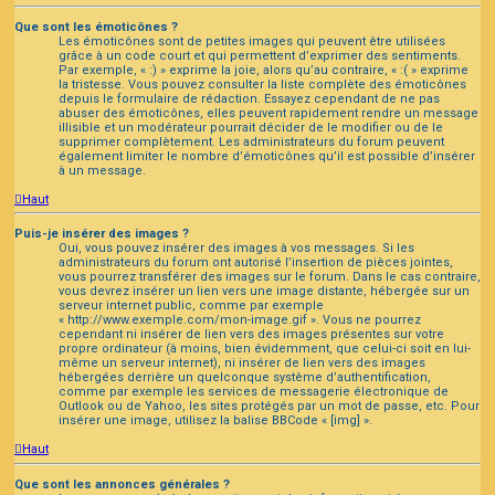
Que sont les émoticônes ?
Les émoticônes sont de petites images qui peuvent être utilisées
grâce à un code court et qui permettent d’exprimer des sentiments.
Par exemple, « :) » exprime la joie, alors qu’au contraire, « :( » exprime
la tristesse. Vous pouvez consulter la liste complète des émoticônes
depuis le formulaire de rédaction. Essayez cependant de ne pas
abuser des émoticônes, elles peuvent rapidement rendre un message
illisible et un modérateur pourrait décider de le modifier ou de le
supprimer complètement. Les administrateurs du forum peuvent
également limiter le nombre d’émoticônes qu’il est possible d’insérer
à un message.
Haut
Puis-je insérer des images ?
Oui, vous pouvez insérer des images à vos messages. Si les
administrateurs du forum ont autorisé l’insertion de pièces jointes,
vous pourrez transférer des images sur le forum. Dans le cas contraire,
vous devrez insérer un lien vers une image distante, hébergée sur un
serveur internet public, comme par exemple
« http://www.exemple.com/mon-image.gif ». Vous ne pourrez
cependant ni insérer de lien vers des images présentes sur votre
propre ordinateur (à moins, bien évidemment, que celui-ci soit en lui-
même un serveur internet), ni insérer de lien vers des images
hébergées derrière un quelconque système d’authentification,
comme par exemple les services de messagerie électronique de
Outlook ou de Yahoo, les sites protégés par un mot de passe, etc. Pour
insérer une image, utilisez la balise BBCode « [img] ».
Haut
Que sont les annonces générales ?