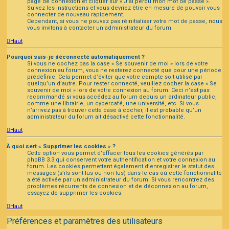
page de connexion et cliquer sur « J’ai perdu mon mot de passe ».
Suivez les instructions et vous devriez être en mesure de pouvoir vous
connecter de nouveau rapidement.
Cependant, si vous ne pouvez pas réinitialiser votre mot de passe, nous
vous invitons à contacter un administrateur du forum.
Haut
Pourquoi suis-je déconnecté automatiquement ?
Si vous ne cochez pas la case « Se souvenir de moi » lors de votre
connexion au forum, vous ne resterez connecté que pour une période
prédéfinie. Cela permet d’éviter que votre compte soit utilisé par
quelqu’un d’autre. Pour rester connecté, veuillez cocher la case « Se
souvenir de moi » lors de votre connexion au forum. Ceci n’est pas
recommandé si vous accédez au forum depuis un ordinateur public,
comme une librairie, un cybercafé, une université, etc. Si vous
n’arrivez pas à trouver cette case à cocher, il est probable qu’un
administrateur du forum ait désactivé cette fonctionnalité.
Haut
À quoi sert « Supprimer les cookies » ?
Cette option vous permet d’effacer tous les cookies générés par
phpBB 3.3 qui conservent votre authentification et votre connexion au
forum. Les cookies permettent également d’enregistrer le statut des
messages (s’ils sont lus ou non lus) dans le cas où cette fonctionnalité
a été activée par un administrateur du forum. Si vous rencontrez des
problèmes récurrents de connexion et de déconnexion au forum,
essayez de supprimer les cookies.
Haut
Préférences et paramètres des utilisateurs