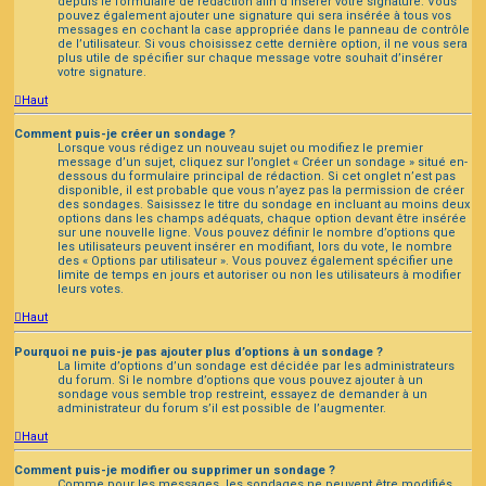
depuis le formulaire de rédaction afin d’insérer votre signature. Vous
pouvez également ajouter une signature qui sera insérée à tous vos
messages en cochant la case appropriée dans le panneau de contrôle
de l’utilisateur. Si vous choisissez cette dernière option, il ne vous sera
plus utile de spécifier sur chaque message votre souhait d’insérer
votre signature.
Haut
Comment puis-je créer un sondage ?
Lorsque vous rédigez un nouveau sujet ou modifiez le premier
message d’un sujet, cliquez sur l’onglet « Créer un sondage » situé en-
dessous du formulaire principal de rédaction. Si cet onglet n’est pas
disponible, il est probable que vous n’ayez pas la permission de créer
des sondages. Saisissez le titre du sondage en incluant au moins deux
options dans les champs adéquats, chaque option devant être insérée
sur une nouvelle ligne. Vous pouvez définir le nombre d’options que
les utilisateurs peuvent insérer en modifiant, lors du vote, le nombre
des « Options par utilisateur ». Vous pouvez également spécifier une
limite de temps en jours et autoriser ou non les utilisateurs à modifier
leurs votes.
Haut
Pourquoi ne puis-je pas ajouter plus d’options à un sondage ?
La limite d’options d’un sondage est décidée par les administrateurs
du forum. Si le nombre d’options que vous pouvez ajouter à un
sondage vous semble trop restreint, essayez de demander à un
administrateur du forum s’il est possible de l’augmenter.
Haut
Comment puis-je modifier ou supprimer un sondage ?
Comme pour les messages, les sondages ne peuvent être modifiés