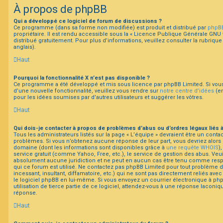
À propos de phpBB
Qui a développé ce logiciel de forum de discussions ?
Ce programme (dans sa forme non modifiée) est produit et distribué par
phpBB
propriétaire. Il est rendu accessible sous la « Licence Publique Générale GNU v
distribué gratuitement. Pour plus d’informations, veuillez consulter la rubrique
anglais).
Haut
Pourquoi la fonctionnalité X n’est pas disponible ?
Ce programme a été développé et mis sous licence par phpBB Limited. Si vous 
d’une nouvelle fonctionnalité, veuillez vous rendre sur
notre centre d’idées
(en
pour les idées soumises par d’autres utilisateurs et suggérer les vôtres.
Haut
Qui dois-je contacter à propos de problèmes d’abus ou d’ordres légaux liés 
Tous les administrateurs listés sur la page « L’équipe » devraient être un cont
problèmes. Si vous n’obtenez aucune réponse de leur part, vous devriez alors c
domaine (dont les informations sont disponibles grâce à
une requête WHOIS
)
service gratuit (comme Yahoo, Free, etc.), le service de gestion des abus. Veu
absolument aucune juridiction et ne peut en aucun cas être tenu comme res
qui ce forum est utilisé. Ne contactez pas phpBB Limited pour tout problème 
incessant, insultant, diffamatoire, etc.) qui ne sont pas directement reliés ave
le logiciel phpBB en lui-même. Si vous envoyez un courrier électronique à ph
utilisation de tierce partie de ce logiciel, attendez-vous à une réponse laconi
réponse.
Haut