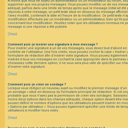
À moins que vous ne soyez un administrateur ou un modérateur du forum, vo
supprimer que vos propres messages. Vous pouvez modifier un de vos messag
adéquat, parfois dans une limite de temps après que le message initial ait été 
répondu à votre message, un petit texte situé en dessous du message afficher
l’avez modifié, contenant la date et l’heure de la modification. Ce petit texte n’ap
modification effectuée par un modérateur ou un administrateur, bien qu’ils pui
concernant leur modification. Veuillez noter que les utilisateurs normaux ne 
message si une réponse a été publiée.
Haut
Comment puis-je insérer une signature à mon message ?
Pour insérer une signature à un de vos messages, vous devez tout d’abord en
contrôle de l’utilisateur. Une fois créée, vous pouvez cocher la case « Insérer 
formulaire de rédaction afin d’insérer votre signature. Vous pouvez également 
insérée à tous vos messages en cochant la case appropriée dans le panneau de 
choisissez cette dernière option, il ne vous sera plus utile de spécifier sur c
d’insérer votre signature.
Haut
Comment puis-je créer un sondage ?
Lorsque vous rédigez un nouveau sujet ou modifiez le premier message d’un suj
un sondage » situé en-dessous du formulaire principal de rédaction. Si cet ongl
probable que vous n’ayez pas la permission de créer des sondages. Saisissez l
moins deux options dans les champs adéquats, chaque option devant être insé
pouvez définir le nombre d’options que les utilisateurs peuvent insérer en modi
« Options par utilisateur ». Vous pouvez également spécifier une limite de temp
utilisateurs à modifier leurs votes.
Haut