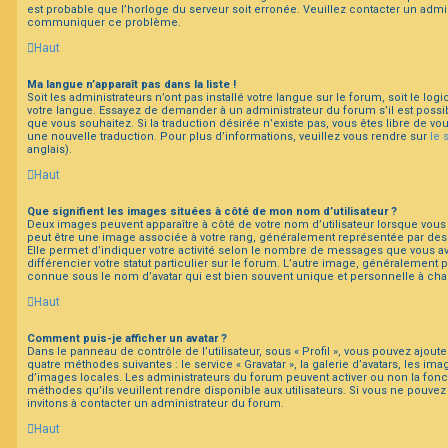
est probable que l’horloge du serveur soit erronée. Veuillez contacter un admini
communiquer ce problème.
Haut
Ma langue n’apparaît pas dans la liste !
Soit les administrateurs n’ont pas installé votre langue sur le forum, soit le log
votre langue. Essayez de demander à un administrateur du forum s’il est possibl
que vous souhaitez. Si la traduction désirée n’existe pas, vous êtes libre de v
une nouvelle traduction. Pour plus d’informations, veuillez vous rendre sur
le 
anglais).
Haut
Que signifient les images situées à côté de mon nom d’utilisateur ?
Deux images peuvent apparaître à côté de votre nom d’utilisateur lorsque vous 
peut être une image associée à votre rang, généralement représentée par des 
Elle permet d’indiquer votre activité selon le nombre de messages que vous a
différencier votre statut particulier sur le forum. L’autre image, généralement
connue sous le nom d’avatar qui est bien souvent unique et personnelle à chaq
Haut
Comment puis-je afficher un avatar ?
Dans le panneau de contrôle de l’utilisateur, sous « Profil », vous pouvez ajoute
quatre méthodes suivantes : le service « Gravatar », la galerie d’avatars, les ima
d’images locales. Les administrateurs du forum peuvent activer ou non la fonct
méthodes qu’ils veuillent rendre disponible aux utilisateurs. Si vous ne pouvez 
invitons à contacter un administrateur du forum.
Haut