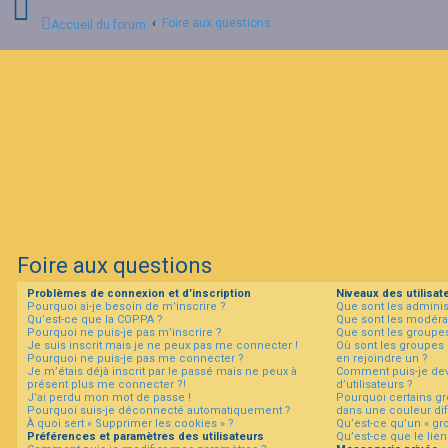
Foire aux questions
Accueil du forum
C
o
n
n
e
x
i
o
n
Foire aux questions
I
Problèmes de connexion et d’inscription
Niveaux des utilisat
n
Pourquoi ai-je besoin de m’inscrire ?
Que sont les adminis
s
Qu’est-ce que la COPPA ?
Que sont les modéra
c
Pourquoi ne puis-je pas m’inscrire ?
Que sont les groupes 
r
Je suis inscrit mais je ne peux pas me connecter !
Où sont les groupes 
i
Pourquoi ne puis-je pas me connecter ?
en rejoindre un ?
p
Je m’étais déjà inscrit par le passé mais ne peux à
Comment puis-je dev
t
présent plus me connecter ?!
d’utilisateurs ?
i
J’ai perdu mon mot de passe !
Pourquoi certains gr
Pourquoi suis-je déconnecté automatiquement ?
dans une couleur dif
o
À quoi sert « Supprimer les cookies » ?
Qu’est-ce qu’un « gro
n
Préférences et paramètres des utilisateurs
Qu’est-ce que le lien