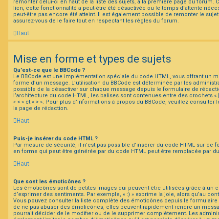
remonter celui-ci en haut de la liste des sujets, à la première page du forum.
lien, cette fonctionnalité a peut-être été désactivée ou le temps d’attente néc
peut-être pas encore été atteint. Il est également possible de remonter le suj
assurez-vous de le faire tout en respectant les règles du forum.
Haut
Mise en forme et types de sujets
Qu’est-ce que le BBCode ?
Le BBCode est une implémentation spéciale du code HTML, vous offrant un mei
forme d’un message. L’utilisation du BBCode est déterminée par les administra
possible de la désactiver sur chaque message depuis le formulaire de rédactio
l’architecture du code HTML, les balises sont contenues entre des crochets « [ 
« < » et « > ». Pour plus d’informations à propos du BBCode, veuillez consulter
la page de rédaction.
Haut
Puis-je insérer du code HTML ?
Par mesure de sécurité, il n’est pas possible d’insérer du code HTML sur ce f
en forme qui peut être générée par du code HTML peut être remplacée par d
Haut
Que sont les émoticônes ?
Les émoticônes sont de petites images qui peuvent être utilisées grâce à un c
d’exprimer des sentiments. Par exemple, « :) » exprime la joie, alors qu’au contra
Vous pouvez consulter la liste complète des émoticônes depuis le formulaire
de ne pas abuser des émoticônes, elles peuvent rapidement rendre un messag
pourrait décider de le modifier ou de le supprimer complètement. Les admini