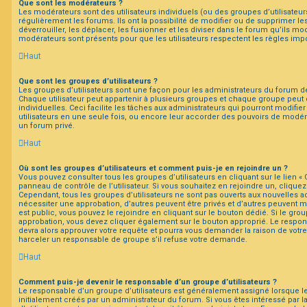
Que sont les modérateurs ?
Les modérateurs sont des utilisateurs individuels (ou des groupes d’utilisateurs
régulièrement les forums. Ils ont la possibilité de modifier ou de supprimer les s
déverrouiller, les déplacer, les fusionner et les diviser dans le forum qu’ils mo
modérateurs sont présents pour que les utilisateurs respectent les règles imp
Haut
Que sont les groupes d’utilisateurs ?
Les groupes d’utilisateurs sont une façon pour les administrateurs du forum de
Chaque utilisateur peut appartenir à plusieurs groupes et chaque groupe peut
individuelles. Ceci facilite les tâches aux administrateurs qui pourront modifie
utilisateurs en une seule fois, ou encore leur accorder des pouvoirs de modér
un forum privé.
Haut
Où sont les groupes d’utilisateurs et comment puis-je en rejoindre un ?
Vous pouvez consulter tous les groupes d’utilisateurs en cliquant sur le lien « 
panneau de contrôle de l’utilisateur. Si vous souhaitez en rejoindre un, cliquez
Cependant, tous les groupes d’utilisateurs ne sont pas ouverts aux nouvelles 
nécessiter une approbation, d’autres peuvent être privés et d’autres peuvent m
est public, vous pouvez le rejoindre en cliquant sur le bouton dédié. Si le grou
approbation, vous devez cliquer également sur le bouton approprié. Le respon
devra alors approuver votre requête et pourra vous demander la raison de votr
harceler un responsable de groupe s’il refuse votre demande.
Haut
Comment puis-je devenir le responsable d’un groupe d’utilisateurs ?
Le responsable d’un groupe d’utilisateurs est généralement assigné lorsque le
initialement créés par un administrateur du forum. Si vous êtes intéressé par l