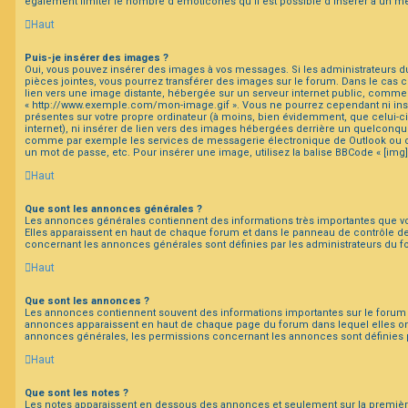
également limiter le nombre d’émoticônes qu’il est possible d’insérer à un m
Haut
Puis-je insérer des images ?
Oui, vous pouvez insérer des images à vos messages. Si les administrateurs du
pièces jointes, vous pourrez transférer des images sur le forum. Dans le cas c
lien vers une image distante, hébergée sur un serveur internet public, comm
« http://www.exemple.com/mon-image.gif ». Vous ne pourrez cependant ni ins
présentes sur votre propre ordinateur (à moins, bien évidemment, que celui-c
internet), ni insérer de lien vers des images hébergées derrière un quelconqu
comme par exemple les services de messagerie électronique de Outlook ou de
un mot de passe, etc. Pour insérer une image, utilisez la balise BBCode « [img]
Haut
Que sont les annonces générales ?
Les annonces générales contiennent des informations très importantes que vou
Elles apparaissent en haut de chaque forum et dans le panneau de contrôle de 
concernant les annonces générales sont définies par les administrateurs du f
Haut
Que sont les annonces ?
Les annonces contiennent souvent des informations importantes sur le forum 
annonces apparaissent en haut de chaque page du forum dans lequel elles on
annonces générales, les permissions concernant les annonces sont définies p
Haut
Que sont les notes ?
Les notes apparaissent en dessous des annonces et seulement sur la premiè