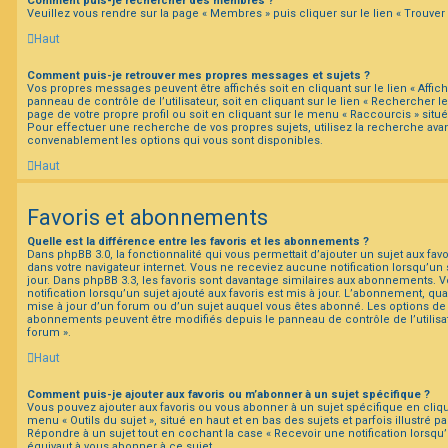
Comment puis-je rechercher des membres ?
Veuillez vous rendre sur la page « Membres » puis cliquer sur le lien « Trouve
Haut
Comment puis-je retrouver mes propres messages et sujets ?
Vos propres messages peuvent être affichés soit en cliquant sur le lien « Affi
panneau de contrôle de l’utilisateur, soit en cliquant sur le lien « Rechercher le
page de votre propre profil ou soit en cliquant sur le menu « Raccourcis » situé
Pour effectuer une recherche de vos propres sujets, utilisez la recherche av
convenablement les options qui vous sont disponibles.
Haut
Favoris et abonnements
Quelle est la différence entre les favoris et les abonnements ?
Dans phpBB 3.0, la fonctionnalité qui vous permettait d’ajouter un sujet aux favor
dans votre navigateur internet. Vous ne receviez aucune notification lorsqu’un su
jour. Dans phpBB 3.3, les favoris sont davantage similaires aux abonnements. 
notification lorsqu’un sujet ajouté aux favoris est mis à jour. L’abonnement, qua
mise à jour d’un forum ou d’un sujet auquel vous êtes abonné. Les options de n
abonnements peuvent être modifiés depuis le panneau de contrôle de l’utilisa
forum ».
Haut
Comment puis-je ajouter aux favoris ou m’abonner à un sujet spécifique ?
Vous pouvez ajouter aux favoris ou vous abonner à un sujet spécifique en cliqu
menu « Outils du sujet », situé en haut et en bas des sujets et parfois illustré 
Répondre à un sujet tout en cochant la case « Recevoir une notification lorsqu
équivaut à vous abonner à ce sujet.