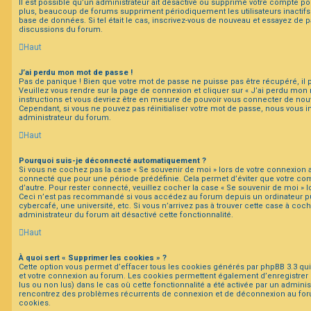
Il est possible qu’un administrateur ait désactivé ou supprimé votre compte 
plus, beaucoup de forums suppriment périodiquement les utilisateurs inactifs af
base de données. Si tel était le cas, inscrivez-vous de nouveau et essayez de p
discussions du forum.
Haut
J’ai perdu mon mot de passe !
Pas de panique ! Bien que votre mot de passe ne puisse pas être récupéré, il pe
Veuillez vous rendre sur la page de connexion et cliquer sur « J’ai perdu mon 
instructions et vous devriez être en mesure de pouvoir vous connecter de no
Cependant, si vous ne pouvez pas réinitialiser votre mot de passe, nous vous i
administrateur du forum.
Haut
Pourquoi suis-je déconnecté automatiquement ?
Si vous ne cochez pas la case « Se souvenir de moi » lors de votre connexion 
connecté que pour une période prédéfinie. Cela permet d’éviter que votre comp
d’autre. Pour rester connecté, veuillez cocher la case « Se souvenir de moi » 
Ceci n’est pas recommandé si vous accédez au forum depuis un ordinateur pu
cybercafé, une université, etc. Si vous n’arrivez pas à trouver cette case à coch
administrateur du forum ait désactivé cette fonctionnalité.
Haut
À quoi sert « Supprimer les cookies » ?
Cette option vous permet d’effacer tous les cookies générés par phpBB 3.3 qui 
et votre connexion au forum. Les cookies permettent également d’enregistrer l
lus ou non lus) dans le cas où cette fonctionnalité a été activée par un adminis
rencontrez des problèmes récurrents de connexion et de déconnexion au for
cookies.