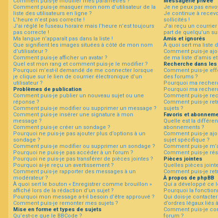
Comment puis-je modifier mes paramètres ?
Messagerie privée
Comment puis-je masquer mon nom d’utilisateur de la
Je ne peux pas envo
liste des utilisateurs en ligne ?
Je continue à recev
L’heure n’est pas correcte !
sollicités !
F
J’ai réglé le fuseau horaire mais l’heure n’est toujours
J’ai reçu un courrier
A
pas correcte !
part de quelqu’un su
Q
Ma langue n’apparaît pas dans la liste !
Amis et ignorés
Que signifient les images situées à côté de mon nom
À quoi sert ma liste 
d’utilisateur ?
Comment puis-je ajou
Comment puis-je afficher un avatar ?
de ma liste d’amis et
Quel est mon rang et comment puis-je le modifier ?
Recherche dans les
Pourquoi m’est-il demandé de me connecter lorsque
Comment puis-je eff
je clique sur le lien de courrier électronique d’un
des forums ?
utilisateur ?
Pourquoi ma recherc
Problèmes de publication
Pourquoi ma recherc
Comment puis-je publier un nouveau sujet ou une
Comment puis-je re
réponse ?
Comment puis-je ret
Comment puis-je modifier ou supprimer un message ?
sujets ?
Comment puis-je insérer une signature à mon
Favoris et abonnem
message ?
Quelle est la différen
Comment puis-je créer un sondage ?
abonnements ?
Pourquoi ne puis-je pas ajouter plus d’options à un
Comment puis-je ajou
sondage ?
sujet spécifique ?
Comment puis-je modifier ou supprimer un sondage ?
Comment puis-je m’a
Pourquoi ne puis-je pas accéder à un forum ?
Comment puis-je rés
Pourquoi ne puis-je pas transférer de pièces jointes ?
Pièces jointes
Pourquoi ai-je reçu un avertissement ?
Quelles pièces joint
Comment puis-je rapporter des messages à un
Comment puis-je retr
modérateur ?
À propos de phpBB
À quoi sert le bouton « Enregistrer comme brouillon »
Qui a développé ce l
affiché lors de la rédaction d’un sujet ?
Pourquoi la fonctionn
Pourquoi mon message a-t-il besoin d’être approuvé ?
Qui dois-je contacte
Comment puis-je remonter mes sujets ?
d’ordres légaux liés 
Mise en forme et types de sujets
Comment puis-je con
Qu’est-ce que le BBCode ?
forum ?