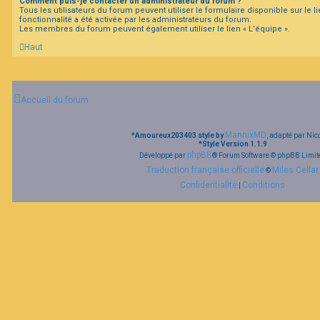
Comment puis-je contacter un administrateur du forum ?
Tous les utilisateurs du forum peuvent utiliser le formulaire disponible sur le li
fonctionnalité a été activée par les administrateurs du forum.
Les membres du forum peuvent également utiliser le lien « L’équipe ».
Haut
Accueil du forum
MannixMD
*
Amoureux203403 style by
, adapté par Nic
*
Style Version 1.1.9
phpBB
Développé par
® Forum Software © phpBB Limit
Traduction française officielle
Miles Cellar
©
Confidentialité
Conditions
|