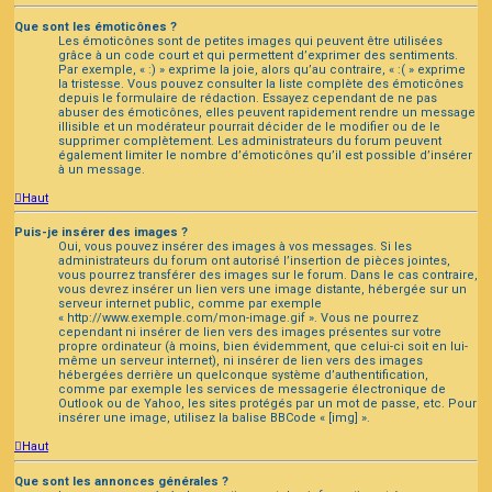
Que sont les émoticônes ?
Les émoticônes sont de petites images qui peuvent être utilisées
grâce à un code court et qui permettent d’exprimer des sentiments.
Par exemple, « :) » exprime la joie, alors qu’au contraire, « :( » exprime
la tristesse. Vous pouvez consulter la liste complète des émoticônes
depuis le formulaire de rédaction. Essayez cependant de ne pas
abuser des émoticônes, elles peuvent rapidement rendre un message
illisible et un modérateur pourrait décider de le modifier ou de le
supprimer complètement. Les administrateurs du forum peuvent
également limiter le nombre d’émoticônes qu’il est possible d’insérer
à un message.
Haut
Puis-je insérer des images ?
Oui, vous pouvez insérer des images à vos messages. Si les
administrateurs du forum ont autorisé l’insertion de pièces jointes,
vous pourrez transférer des images sur le forum. Dans le cas contraire,
vous devrez insérer un lien vers une image distante, hébergée sur un
serveur internet public, comme par exemple
« http://www.exemple.com/mon-image.gif ». Vous ne pourrez
cependant ni insérer de lien vers des images présentes sur votre
propre ordinateur (à moins, bien évidemment, que celui-ci soit en lui-
même un serveur internet), ni insérer de lien vers des images
hébergées derrière un quelconque système d’authentification,
comme par exemple les services de messagerie électronique de
Outlook ou de Yahoo, les sites protégés par un mot de passe, etc. Pour
insérer une image, utilisez la balise BBCode « [img] ».
Haut
Que sont les annonces générales ?