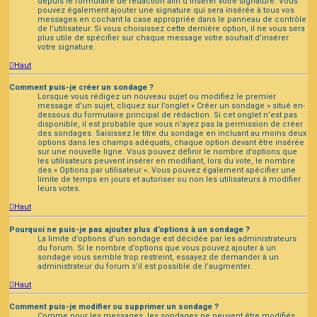
depuis le formulaire de rédaction afin d’insérer votre signature. Vous
pouvez également ajouter une signature qui sera insérée à tous vos
messages en cochant la case appropriée dans le panneau de contrôle
de l’utilisateur. Si vous choisissez cette dernière option, il ne vous sera
plus utile de spécifier sur chaque message votre souhait d’insérer
votre signature.
Haut
Comment puis-je créer un sondage ?
Lorsque vous rédigez un nouveau sujet ou modifiez le premier
message d’un sujet, cliquez sur l’onglet « Créer un sondage » situé en-
dessous du formulaire principal de rédaction. Si cet onglet n’est pas
disponible, il est probable que vous n’ayez pas la permission de créer
des sondages. Saisissez le titre du sondage en incluant au moins deux
options dans les champs adéquats, chaque option devant être insérée
sur une nouvelle ligne. Vous pouvez définir le nombre d’options que
les utilisateurs peuvent insérer en modifiant, lors du vote, le nombre
des « Options par utilisateur ». Vous pouvez également spécifier une
limite de temps en jours et autoriser ou non les utilisateurs à modifier
leurs votes.
Haut
Pourquoi ne puis-je pas ajouter plus d’options à un sondage ?
La limite d’options d’un sondage est décidée par les administrateurs
du forum. Si le nombre d’options que vous pouvez ajouter à un
sondage vous semble trop restreint, essayez de demander à un
administrateur du forum s’il est possible de l’augmenter.
Haut
Comment puis-je modifier ou supprimer un sondage ?
Comme pour les messages, les sondages ne peuvent être modifiés