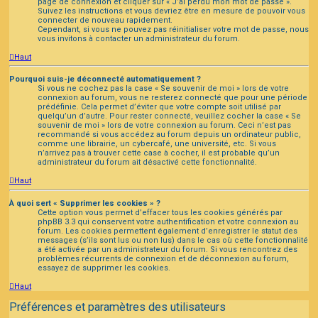
page de connexion et cliquer sur « J’ai perdu mon mot de passe ».
Suivez les instructions et vous devriez être en mesure de pouvoir vous
connecter de nouveau rapidement.
Cependant, si vous ne pouvez pas réinitialiser votre mot de passe, nous
vous invitons à contacter un administrateur du forum.
Haut
Pourquoi suis-je déconnecté automatiquement ?
Si vous ne cochez pas la case « Se souvenir de moi » lors de votre
connexion au forum, vous ne resterez connecté que pour une période
prédéfinie. Cela permet d’éviter que votre compte soit utilisé par
quelqu’un d’autre. Pour rester connecté, veuillez cocher la case « Se
souvenir de moi » lors de votre connexion au forum. Ceci n’est pas
recommandé si vous accédez au forum depuis un ordinateur public,
comme une librairie, un cybercafé, une université, etc. Si vous
n’arrivez pas à trouver cette case à cocher, il est probable qu’un
administrateur du forum ait désactivé cette fonctionnalité.
Haut
À quoi sert « Supprimer les cookies » ?
Cette option vous permet d’effacer tous les cookies générés par
phpBB 3.3 qui conservent votre authentification et votre connexion au
forum. Les cookies permettent également d’enregistrer le statut des
messages (s’ils sont lus ou non lus) dans le cas où cette fonctionnalité
a été activée par un administrateur du forum. Si vous rencontrez des
problèmes récurrents de connexion et de déconnexion au forum,
essayez de supprimer les cookies.
Haut
Préférences et paramètres des utilisateurs