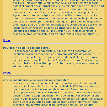
des États-Unis d’Amérique qui demande aux sites internet collectant
potentiellement des informations sur les mineurs âgés de moins de 13
ans un consentement écrit des parents ou des tuteurs légaux des
mineurs concernés. Si vous ne savez pas si cette loi s’applique
également aux mineurs âgés de moins de 13 ans inscrits sur votre
forum, nous vous conseillons de contacter un conseiller juridique qui
pourra vous renseigner. Veuillez noter que phpBB Limited et que les
propriétaires de ce forum ne peuvent pas vous proposer d’assistance
légale et ne doivent donc pas être contactés à ce sujet, excepté
lorsque l’assistance porte sur la question « Qui dois-je contacter à
propos de problèmes d’abus ou d’ordres légaux liés à ce forum ? ».
Haut
Pourquoi ne puis-je pas m’inscrire ?
Il est possible qu’un administrateur du forum ait désactivé les
inscriptions afin d’empêcher les nouveaux visiteurs de s’inscrire. De
même, il est également possible qu’un administrateur du forum ait
banni votre adresse IP ou interdit l’utilisation du nom d’utilisateur que
vous souhaitez utiliser. Pour plus d’informations, veuillez contacter un
administrateur du forum.
Haut
Je suis inscrit mais je ne peux pas me connecter !
Vérifiez en premier lieu que votre nom d’utilisateur et votre mot de
passe soient corrects. Si la fonctionnalité de la COPPA est activée et
que vous avez spécifié avoir en dessous de 13 ans pendant
l’inscription, vous devrez suivre les instructions que vous avez reçues.
Certains forums exigeront également que les nouvelles inscriptions
doivent être activées, soit par vous-même ou soit par un administrateur,
avant que vous puissiez ouvrir une session ; cette information était
présente lors de votre inscription. Si vous aviez reçu un courrier