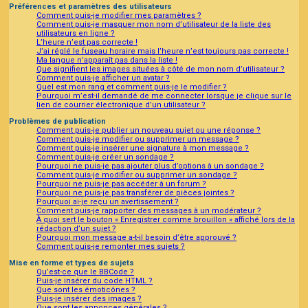
Préférences et paramètres des utilisateurs
Comment puis-je modifier mes paramètres ?
Comment puis-je masquer mon nom d’utilisateur de la liste des
utilisateurs en ligne ?
L’heure n’est pas correcte !
J’ai réglé le fuseau horaire mais l’heure n’est toujours pas correcte !
Ma langue n’apparaît pas dans la liste !
Que signifient les images situées à côté de mon nom d’utilisateur ?
Comment puis-je afficher un avatar ?
Quel est mon rang et comment puis-je le modifier ?
Pourquoi m’est-il demandé de me connecter lorsque je clique sur le
lien de courrier électronique d’un utilisateur ?
Problèmes de publication
Comment puis-je publier un nouveau sujet ou une réponse ?
Comment puis-je modifier ou supprimer un message ?
Comment puis-je insérer une signature à mon message ?
Comment puis-je créer un sondage ?
Pourquoi ne puis-je pas ajouter plus d’options à un sondage ?
Comment puis-je modifier ou supprimer un sondage ?
Pourquoi ne puis-je pas accéder à un forum ?
Pourquoi ne puis-je pas transférer de pièces jointes ?
Pourquoi ai-je reçu un avertissement ?
Comment puis-je rapporter des messages à un modérateur ?
À quoi sert le bouton « Enregistrer comme brouillon » affiché lors de la
rédaction d’un sujet ?
Pourquoi mon message a-t-il besoin d’être approuvé ?
Comment puis-je remonter mes sujets ?
Mise en forme et types de sujets
Qu’est-ce que le BBCode ?
Puis-je insérer du code HTML ?
Que sont les émoticônes ?
Puis-je insérer des images ?
Que sont les annonces générales ?