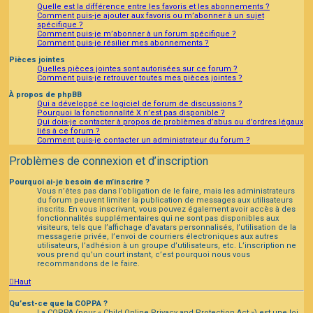
Quelle est la différence entre les favoris et les abonnements ?
Comment puis-je ajouter aux favoris ou m’abonner à un sujet
spécifique ?
Comment puis-je m’abonner à un forum spécifique ?
Comment puis-je résilier mes abonnements ?
Pièces jointes
Quelles pièces jointes sont autorisées sur ce forum ?
Comment puis-je retrouver toutes mes pièces jointes ?
À propos de phpBB
Qui a développé ce logiciel de forum de discussions ?
Pourquoi la fonctionnalité X n’est pas disponible ?
Qui dois-je contacter à propos de problèmes d’abus ou d’ordres légaux
liés à ce forum ?
Comment puis-je contacter un administrateur du forum ?
Problèmes de connexion et d’inscription
Pourquoi ai-je besoin de m’inscrire ?
Vous n’êtes pas dans l’obligation de le faire, mais les administrateurs
du forum peuvent limiter la publication de messages aux utilisateurs
inscrits. En vous inscrivant, vous pouvez également avoir accès à des
fonctionnalités supplémentaires qui ne sont pas disponibles aux
visiteurs, tels que l’affichage d’avatars personnalisés, l’utilisation de la
messagerie privée, l’envoi de courriers électroniques aux autres
utilisateurs, l’adhésion à un groupe d’utilisateurs, etc. L’inscription ne
vous prend qu’un court instant, c’est pourquoi nous vous
recommandons de le faire.
Haut
Qu’est-ce que la COPPA ?
La COPPA (pour « Child Online Privacy and Protection Act ») est une loi