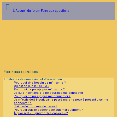
Accueil du forum
Foire aux questions
Connexion
Inscription
FAQ
Foire aux questions
Problèmes de connexion et d’inscription
Pourquoi ai-je besoin de m’inscrire ?
Qu’est-ce que la COPPA ?
Pourquoi ne puis-je pas m’inscrire ?
Je suis inscrit mais je ne peux pas me connecter !
Pourquoi ne puis-je pas me connecter ?
Je m’étais déjà inscrit par le passé mais ne peux à présent plus me
connecter ?!
J’ai perdu mon mot de passe !
Pourquoi suis-je déconnecté automatiquement ?
À quoi sert « Supprimer les cookies » ?