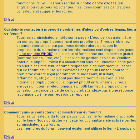
fonctionnalité, veuillez vous rendre sur
notre centre d’idées
(en
anglais) où vous pourrez voter pour les idées soumises par d’autres
utilisateurs et suggérer les vôtres.
Haut
Qui dois-je contacter à propos de problèmes d’abus ou d’ordres légaux liés à
ce forum ?
Tous les administrateurs listés sur la page « L’équipe » devraient être
un contact approprié concernant ces problèmes. Si vous n’obtenez
aucune réponse de leur part, vous devriez alors contacter le
propriétaire du domaine (dont les informations sont disponibles grâce
à
une requête WHOIS
), ou, si celui-ci fonctionne sur un service gratuit
(comme Yahoo, Free, etc.), le service de gestion des abus. Veuillez
noter que phpBB Limited n’a absolument aucune juridiction et ne peut
en aucun cas être tenu comme responsable de comment, où et par
qui ce forum est utilisé. Ne contactez pas phpBB Limited pour tout
problème d’ordre légal (commentaire incessant, insultant,
diffamatoire, etc.) qui ne sont pas directement reliés avec le site
internet de phpBB.com ou le logiciel phpBB en lui-même. Si vous
envoyez un courrier électronique à phpBB Limited à propos d’une
utilisation de tierce partie de ce logiciel, attendez-vous à une réponse
laconique ou à ne pas recevoir de réponse.
Haut
Comment puis-je contacter un administrateur du forum ?
Tous les utilisateurs du forum peuvent utiliser le formulaire disponible
sur le lien « Nous contacter » si cette fonctionnalité a été activée par les
administrateurs du forum.
Les membres du forum peuvent également utiliser le lien « L’équipe ».
Haut