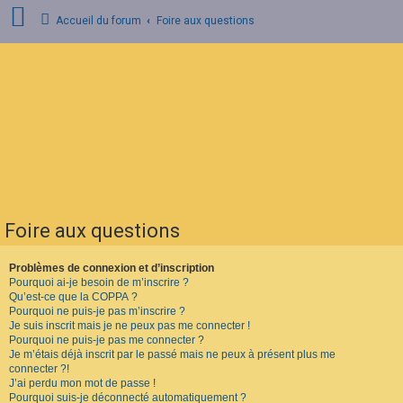
Accueil du forum
Foire aux questions
C
o
n
n
e
x
i
o
n
Foire aux questions
I
n
s
Problèmes de connexion et d’inscription
c
Pourquoi ai-je besoin de m’inscrire ?
r
Qu’est-ce que la COPPA ?
i
Pourquoi ne puis-je pas m’inscrire ?
p
Je suis inscrit mais je ne peux pas me connecter !
t
Pourquoi ne puis-je pas me connecter ?
i
o
Je m’étais déjà inscrit par le passé mais ne peux à présent plus me
n
connecter ?!
J’ai perdu mon mot de passe !
Pourquoi suis-je déconnecté automatiquement ?