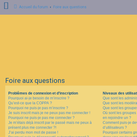
Accueil du forum
Foire aux questions
C
o
n
n
e
x
i
o
n
Foire aux questions
I
n
s
Problèmes de connexion et d’inscription
Niveaux des utilisat
c
Pourquoi ai-je besoin de m’inscrire ?
Que sont les adminis
r
i
Qu’est-ce que la COPPA ?
Que sont les modéra
p
Pourquoi ne puis-je pas m’inscrire ?
Que sont les groupes 
t
Je suis inscrit mais je ne peux pas me connecter !
Où sont les groupes 
i
Pourquoi ne puis-je pas me connecter ?
en rejoindre un ?
o
Je m’étais déjà inscrit par le passé mais ne peux à
Comment puis-je dev
n
présent plus me connecter ?!
d’utilisateurs ?
J’ai perdu mon mot de passe !
Pourquoi certains gr