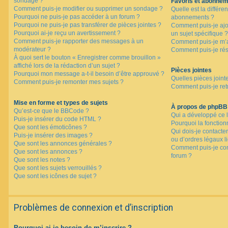
sondage ?
Favoris et abonne
Comment puis-je modifier ou supprimer un sondage ?
Quelle est la différen
Pourquoi ne puis-je pas accéder à un forum ?
abonnements ?
Pourquoi ne puis-je pas transférer de pièces jointes ?
Comment puis-je ajo
Pourquoi ai-je reçu un avertissement ?
un sujet spécifique ?
Comment puis-je rapporter des messages à un
Comment puis-je m’a
modérateur ?
Comment puis-je rés
À quoi sert le bouton « Enregistrer comme brouillon »
affiché lors de la rédaction d’un sujet ?
Pièces jointes
Pourquoi mon message a-t-il besoin d’être approuvé ?
Quelles pièces joint
Comment puis-je remonter mes sujets ?
Comment puis-je retr
Mise en forme et types de sujets
À propos de phpBB
Qu’est-ce que le BBCode ?
Qui a développé ce l
Puis-je insérer du code HTML ?
Pourquoi la fonctionn
Que sont les émoticônes ?
Qui dois-je contacte
Puis-je insérer des images ?
ou d’ordres légaux l
Que sont les annonces générales ?
Comment puis-je con
Que sont les annonces ?
forum ?
Que sont les notes ?
Que sont les sujets verrouillés ?
Que sont les icônes de sujet ?
Problèmes de connexion et d’inscription
Pourquoi ai-je besoin de m’inscrire ?