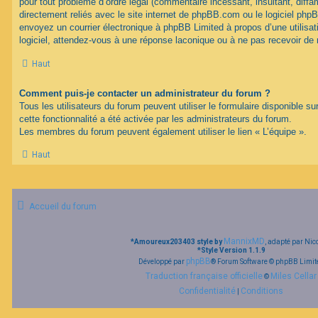
pour tout problème d’ordre légal (commentaire incessant, insultant, diffam
directement reliés avec le site internet de phpBB.com ou le logiciel ph
envoyez un courrier électronique à phpBB Limited à propos d’une utilisati
logiciel, attendez-vous à une réponse laconique ou à ne pas recevoir de
Haut
Comment puis-je contacter un administrateur du forum ?
Tous les utilisateurs du forum peuvent utiliser le formulaire disponible su
cette fonctionnalité a été activée par les administrateurs du forum.
Les membres du forum peuvent également utiliser le lien « L’équipe ».
Haut
Accueil du forum
MannixMD
*
Amoureux203403 style by
, adapté par Nic
*
Style Version 1.1.9
phpBB
Développé par
® Forum Software © phpBB Limit
Traduction française officielle
Miles Cellar
©
Confidentialité
Conditions
|