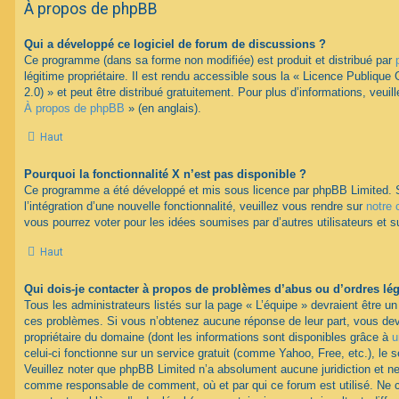
À propos de phpBB
Qui a développé ce logiciel de forum de discussions ?
Ce programme (dans sa forme non modifiée) est produit et distribué par
légitime propriétaire. Il est rendu accessible sous la « Licence Publiqu
2.0) » et peut être distribué gratuitement. Pour plus d’informations, veuil
À propos de phpBB
» (en anglais).
Haut
Pourquoi la fonctionnalité X n’est pas disponible ?
Ce programme a été développé et mis sous licence par phpBB Limited. 
l’intégration d’une nouvelle fonctionnalité, veuillez vous rendre sur
notre 
vous pourrez voter pour les idées soumises par d’autres utilisateurs et s
Haut
Qui dois-je contacter à propos de problèmes d’abus ou d’ordres lég
Tous les administrateurs listés sur la page « L’équipe » devraient être u
ces problèmes. Si vous n’obtenez aucune réponse de leur part, vous devr
propriétaire du domaine (dont les informations sont disponibles grâce à
u
celui-ci fonctionne sur un service gratuit (comme Yahoo, Free, etc.), le 
Veuillez noter que phpBB Limited n’a absolument aucune juridiction et n
comme responsable de comment, où et par qui ce forum est utilisé. Ne