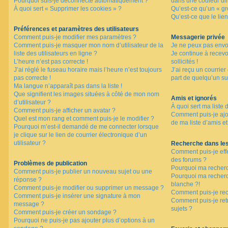
Pourquoi suis-je déconnecté automatiquement ?
dans une couleur dif
F
À quoi sert « Supprimer les cookies » ?
Qu’est-ce qu’un « gro
A
Qu’est-ce que le lien
Q
Préférences et paramètres des utilisateurs
Comment puis-je modifier mes paramètres ?
Messagerie privée
Comment puis-je masquer mon nom d’utilisateur de la
Je ne peux pas envo
liste des utilisateurs en ligne ?
Je continue à recev
L’heure n’est pas correcte !
sollicités !
J’ai réglé le fuseau horaire mais l’heure n’est toujours
J’ai reçu un courrier
pas correcte !
part de quelqu’un su
Ma langue n’apparaît pas dans la liste !
Que signifient les images situées à côté de mon nom
Amis et ignorés
d’utilisateur ?
À quoi sert ma liste 
Comment puis-je afficher un avatar ?
Comment puis-je ajou
Quel est mon rang et comment puis-je le modifier ?
de ma liste d’amis et
Pourquoi m’est-il demandé de me connecter lorsque
je clique sur le lien de courrier électronique d’un
utilisateur ?
Recherche dans le
Comment puis-je eff
des forums ?
Problèmes de publication
Pourquoi ma recherc
Comment puis-je publier un nouveau sujet ou une
Pourquoi ma recher
réponse ?
blanche ?!
Comment puis-je modifier ou supprimer un message ?
Comment puis-je re
Comment puis-je insérer une signature à mon
Comment puis-je ret
message ?
sujets ?
Comment puis-je créer un sondage ?
Pourquoi ne puis-je pas ajouter plus d’options à un