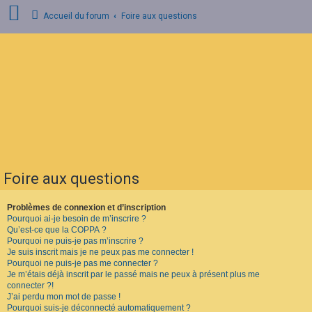
Accueil du forum
Foire aux questions
C
o
n
n
e
x
i
o
n
Foire aux questions
I
n
s
Problèmes de connexion et d’inscription
c
Pourquoi ai-je besoin de m’inscrire ?
r
Qu’est-ce que la COPPA ?
i
Pourquoi ne puis-je pas m’inscrire ?
p
Je suis inscrit mais je ne peux pas me connecter !
t
Pourquoi ne puis-je pas me connecter ?
i
o
Je m’étais déjà inscrit par le passé mais ne peux à présent plus me
n
connecter ?!
J’ai perdu mon mot de passe !
Pourquoi suis-je déconnecté automatiquement ?