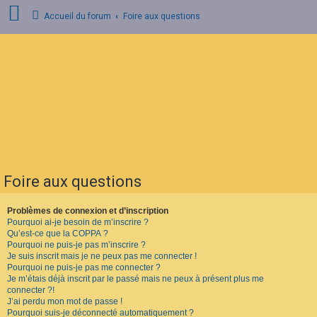
Accueil du forum
Foire aux questions
C
o
n
n
e
x
i
o
n
Foire aux questions
I
n
s
Problèmes de connexion et d’inscription
c
Pourquoi ai-je besoin de m’inscrire ?
r
Qu’est-ce que la COPPA ?
i
Pourquoi ne puis-je pas m’inscrire ?
p
Je suis inscrit mais je ne peux pas me connecter !
t
Pourquoi ne puis-je pas me connecter ?
i
o
Je m’étais déjà inscrit par le passé mais ne peux à présent plus me
n
connecter ?!
J’ai perdu mon mot de passe !
Pourquoi suis-je déconnecté automatiquement ?