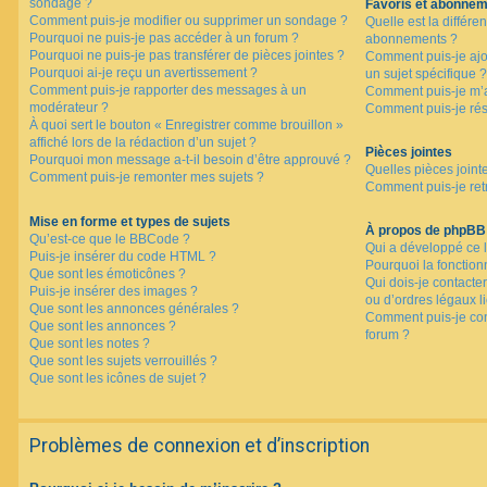
sondage ?
Favoris et abonne
Comment puis-je modifier ou supprimer un sondage ?
Quelle est la différen
Pourquoi ne puis-je pas accéder à un forum ?
abonnements ?
Pourquoi ne puis-je pas transférer de pièces jointes ?
Comment puis-je ajo
Pourquoi ai-je reçu un avertissement ?
un sujet spécifique ?
Comment puis-je rapporter des messages à un
Comment puis-je m’a
modérateur ?
Comment puis-je rés
À quoi sert le bouton « Enregistrer comme brouillon »
affiché lors de la rédaction d’un sujet ?
Pièces jointes
Pourquoi mon message a-t-il besoin d’être approuvé ?
Quelles pièces joint
Comment puis-je remonter mes sujets ?
Comment puis-je retr
Mise en forme et types de sujets
À propos de phpBB
Qu’est-ce que le BBCode ?
Qui a développé ce l
Puis-je insérer du code HTML ?
Pourquoi la fonctionn
Que sont les émoticônes ?
Qui dois-je contacte
Puis-je insérer des images ?
ou d’ordres légaux l
Que sont les annonces générales ?
Comment puis-je con
Que sont les annonces ?
forum ?
Que sont les notes ?
Que sont les sujets verrouillés ?
Que sont les icônes de sujet ?
Problèmes de connexion et d’inscription