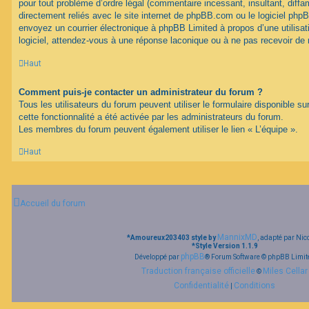
pour tout problème d’ordre légal (commentaire incessant, insultant, diffam
directement reliés avec le site internet de phpBB.com ou le logiciel ph
envoyez un courrier électronique à phpBB Limited à propos d’une utilisati
logiciel, attendez-vous à une réponse laconique ou à ne pas recevoir de
Haut
Comment puis-je contacter un administrateur du forum ?
Tous les utilisateurs du forum peuvent utiliser le formulaire disponible su
cette fonctionnalité a été activée par les administrateurs du forum.
Les membres du forum peuvent également utiliser le lien « L’équipe ».
Haut
Accueil du forum
MannixMD
*
Amoureux203403 style by
, adapté par Nic
*
Style Version 1.1.9
phpBB
Développé par
® Forum Software © phpBB Limit
Traduction française officielle
Miles Cellar
©
Confidentialité
Conditions
|