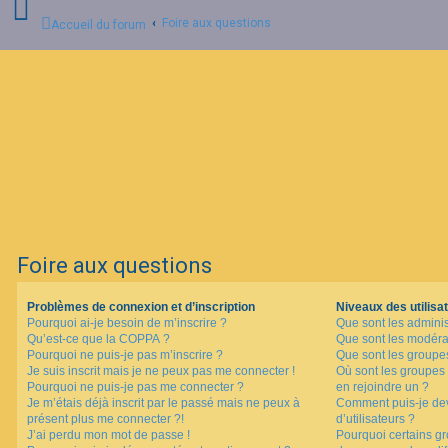
Foire aux questions
Accueil du forum
C
o
n
n
e
x
i
o
n
Foire aux questions
I
n
Problèmes de connexion et d’inscription
Niveaux des utilisat
s
Pourquoi ai-je besoin de m’inscrire ?
Que sont les adminis
c
Qu’est-ce que la COPPA ?
Que sont les modéra
r
i
Pourquoi ne puis-je pas m’inscrire ?
Que sont les groupes 
p
Je suis inscrit mais je ne peux pas me connecter !
Où sont les groupes 
t
Pourquoi ne puis-je pas me connecter ?
en rejoindre un ?
i
Je m’étais déjà inscrit par le passé mais ne peux à
Comment puis-je dev
o
présent plus me connecter ?!
d’utilisateurs ?
n
J’ai perdu mon mot de passe !
Pourquoi certains gr