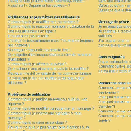
Pourquoi suis-je déconnecté automatiquement ?
dans une couleur dif
À quoi sert « Supprimer les cookies » ?
Qu’est-ce qu’un « gro
Qu’est-ce que le lien
F
A
Préférences et paramètres des utilisateurs
Q
Comment puis-je modifier mes paramètres ?
Messagerie privée
Comment puis-je masquer mon nom d’utilisateur de la
Je ne peux pas envo
liste des utilisateurs en ligne ?
Je continue à recev
L’heure n’est pas correcte !
sollicités !
J’ai réglé le fuseau horaire mais l’heure n’est toujours
J’ai reçu un courrier
pas correcte !
part de quelqu’un su
Ma langue n’apparaît pas dans la liste !
Que signifient les images situées à côté de mon nom
Amis et ignorés
d’utilisateur ?
À quoi sert ma liste 
Comment puis-je afficher un avatar ?
Comment puis-je ajou
Quel est mon rang et comment puis-je le modifier ?
de ma liste d’amis et
Pourquoi m’est-il demandé de me connecter lorsque
je clique sur le lien de courrier électronique d’un
utilisateur ?
Recherche dans le
Comment puis-je eff
des forums ?
Problèmes de publication
Pourquoi ma recherc
Comment puis-je publier un nouveau sujet ou une
Pourquoi ma recher
réponse ?
blanche ?!
Comment puis-je modifier ou supprimer un message ?
Comment puis-je re
Comment puis-je insérer une signature à mon
Comment puis-je ret
message ?
sujets ?
Comment puis-je créer un sondage ?
Pourquoi ne puis-je pas ajouter plus d’options à un