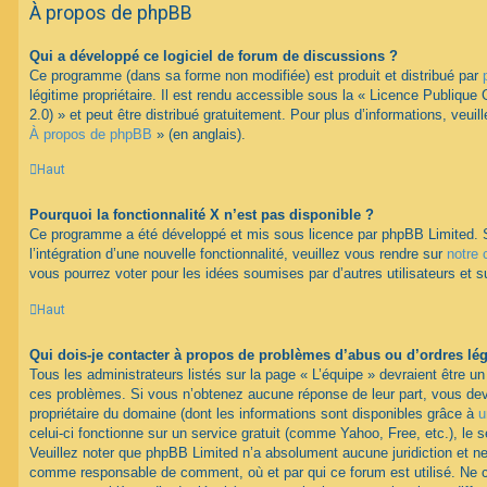
À propos de phpBB
Qui a développé ce logiciel de forum de discussions ?
Ce programme (dans sa forme non modifiée) est produit et distribué par
légitime propriétaire. Il est rendu accessible sous la « Licence Publiqu
2.0) » et peut être distribué gratuitement. Pour plus d’informations, veuil
À propos de phpBB
» (en anglais).
Haut
Pourquoi la fonctionnalité X n’est pas disponible ?
Ce programme a été développé et mis sous licence par phpBB Limited. 
l’intégration d’une nouvelle fonctionnalité, veuillez vous rendre sur
notre 
vous pourrez voter pour les idées soumises par d’autres utilisateurs et s
Haut
Qui dois-je contacter à propos de problèmes d’abus ou d’ordres lég
Tous les administrateurs listés sur la page « L’équipe » devraient être u
ces problèmes. Si vous n’obtenez aucune réponse de leur part, vous devr
propriétaire du domaine (dont les informations sont disponibles grâce à
u
celui-ci fonctionne sur un service gratuit (comme Yahoo, Free, etc.), le 
Veuillez noter que phpBB Limited n’a absolument aucune juridiction et n
comme responsable de comment, où et par qui ce forum est utilisé. Ne