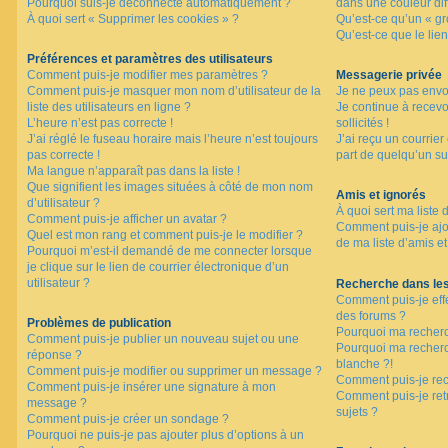
Pourquoi suis-je déconnecté automatiquement ?
dans une couleur dif
À quoi sert « Supprimer les cookies » ?
Qu’est-ce qu’un « gro
Qu’est-ce que le lien
F
A
Préférences et paramètres des utilisateurs
Q
Comment puis-je modifier mes paramètres ?
Messagerie privée
Comment puis-je masquer mon nom d’utilisateur de la
Je ne peux pas envo
liste des utilisateurs en ligne ?
Je continue à recev
L’heure n’est pas correcte !
sollicités !
J’ai réglé le fuseau horaire mais l’heure n’est toujours
J’ai reçu un courrier
pas correcte !
part de quelqu’un su
Ma langue n’apparaît pas dans la liste !
Que signifient les images situées à côté de mon nom
Amis et ignorés
d’utilisateur ?
À quoi sert ma liste 
Comment puis-je afficher un avatar ?
Comment puis-je ajou
Quel est mon rang et comment puis-je le modifier ?
de ma liste d’amis et
Pourquoi m’est-il demandé de me connecter lorsque
je clique sur le lien de courrier électronique d’un
utilisateur ?
Recherche dans le
Comment puis-je eff
des forums ?
Problèmes de publication
Pourquoi ma recherc
Comment puis-je publier un nouveau sujet ou une
Pourquoi ma recher
réponse ?
blanche ?!
Comment puis-je modifier ou supprimer un message ?
Comment puis-je re
Comment puis-je insérer une signature à mon
Comment puis-je ret
message ?
sujets ?
Comment puis-je créer un sondage ?
Pourquoi ne puis-je pas ajouter plus d’options à un