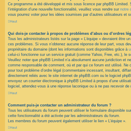
Ce programme a été développé et mis sous licence par phpBB Limited. 
l’intégration d’une nouvelle fonctionnalité, veuillez vous rendre sur
notre 
vous pourrez voter pour les idées soumises par d’autres utilisateurs et s
Haut
Qui dois-je contacter à propos de problèmes d’abus ou d’ordres lég
Tous les administrateurs listés sur la page « L’équipe » devraient être u
ces problèmes. Si vous n’obtenez aucune réponse de leur part, vous devr
propriétaire du domaine (dont les informations sont disponibles grâce à
u
celui-ci fonctionne sur un service gratuit (comme Yahoo, Free, etc.), le 
Veuillez noter que phpBB Limited n’a absolument aucune juridiction et n
comme responsable de comment, où et par qui ce forum est utilisé. Ne
pour tout problème d’ordre légal (commentaire incessant, insultant, diffam
directement reliés avec le site internet de phpBB.com ou le logiciel ph
envoyez un courrier électronique à phpBB Limited à propos d’une utilisati
logiciel, attendez-vous à une réponse laconique ou à ne pas recevoir de
Haut
Comment puis-je contacter un administrateur du forum ?
Tous les utilisateurs du forum peuvent utiliser le formulaire disponible su
cette fonctionnalité a été activée par les administrateurs du forum.
Les membres du forum peuvent également utiliser le lien « L’équipe ».
Haut