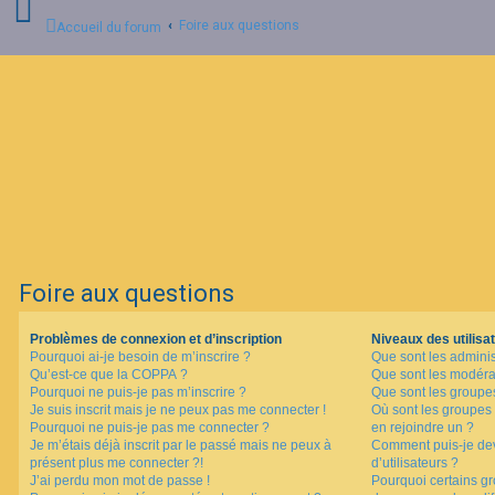
Foire aux questions
Accueil du forum
C
o
n
n
e
x
i
o
n
Foire aux questions
I
n
Problèmes de connexion et d’inscription
Niveaux des utilisat
s
Pourquoi ai-je besoin de m’inscrire ?
Que sont les adminis
c
Qu’est-ce que la COPPA ?
Que sont les modéra
r
i
Pourquoi ne puis-je pas m’inscrire ?
Que sont les groupes 
p
Je suis inscrit mais je ne peux pas me connecter !
Où sont les groupes 
t
Pourquoi ne puis-je pas me connecter ?
en rejoindre un ?
i
Je m’étais déjà inscrit par le passé mais ne peux à
Comment puis-je dev
o
présent plus me connecter ?!
d’utilisateurs ?
n
J’ai perdu mon mot de passe !
Pourquoi certains gr