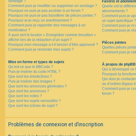
sondage ?
Favoris et abonne
Comment puis-je modifier ou supprimer un sondage ?
Quelle est la différen
Pourquoi ne puis-je pas accéder à un forum ?
abonnements ?
Pourquoi ne puis-je pas transférer de pièces jointes ?
Comment puis-je ajo
Pourquoi ai-je reçu un avertissement ?
un sujet spécifique ?
Comment puis-je rapporter des messages à un
Comment puis-je m’a
modérateur ?
Comment puis-je rés
À quoi sert le bouton « Enregistrer comme brouillon »
affiché lors de la rédaction d’un sujet ?
Pièces jointes
Pourquoi mon message a-t-il besoin d’être approuvé ?
Quelles pièces joint
Comment puis-je remonter mes sujets ?
Comment puis-je retr
Mise en forme et types de sujets
À propos de phpBB
Qu’est-ce que le BBCode ?
Qui a développé ce l
Puis-je insérer du code HTML ?
Pourquoi la fonctionn
Que sont les émoticônes ?
Qui dois-je contacte
Puis-je insérer des images ?
ou d’ordres légaux l
Que sont les annonces générales ?
Comment puis-je con
Que sont les annonces ?
forum ?
Que sont les notes ?
Que sont les sujets verrouillés ?
Que sont les icônes de sujet ?
Problèmes de connexion et d’inscription