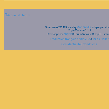
Accueil du forum
MannixMD
*
Amoureux203403 style by
, adapté par Nic
*
Style Version 1.1.9
phpBB
Développé par
® Forum Software © phpBB Limit
Traduction française officielle
Miles Cellar
©
Confidentialité
Conditions
|