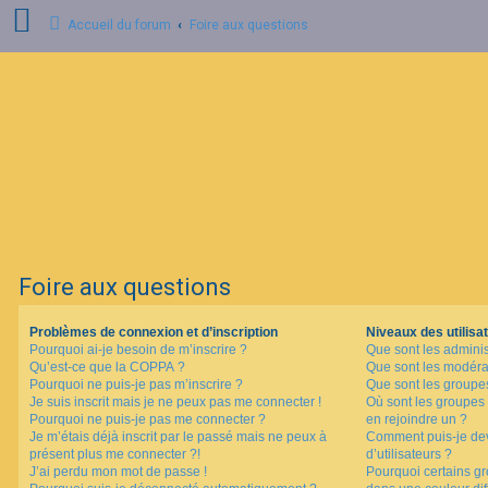
Accueil du forum
Foire aux questions
C
o
n
n
e
x
i
o
n
Foire aux questions
I
n
s
Problèmes de connexion et d’inscription
Niveaux des utilisat
c
Pourquoi ai-je besoin de m’inscrire ?
Que sont les adminis
r
i
Qu’est-ce que la COPPA ?
Que sont les modéra
p
Pourquoi ne puis-je pas m’inscrire ?
Que sont les groupes 
t
Je suis inscrit mais je ne peux pas me connecter !
Où sont les groupes 
i
Pourquoi ne puis-je pas me connecter ?
en rejoindre un ?
o
Je m’étais déjà inscrit par le passé mais ne peux à
Comment puis-je dev
n
présent plus me connecter ?!
d’utilisateurs ?
J’ai perdu mon mot de passe !
Pourquoi certains gr