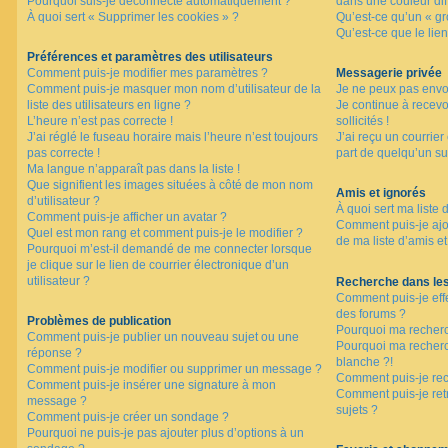
Pourquoi suis-je déconnecté automatiquement ?
dans une couleur dif
F
À quoi sert « Supprimer les cookies » ?
Qu’est-ce qu’un « gro
A
Qu’est-ce que le lien
Q
Préférences et paramètres des utilisateurs
Comment puis-je modifier mes paramètres ?
Messagerie privée
Comment puis-je masquer mon nom d’utilisateur de la
Je ne peux pas envo
liste des utilisateurs en ligne ?
Je continue à recev
L’heure n’est pas correcte !
sollicités !
J’ai réglé le fuseau horaire mais l’heure n’est toujours
J’ai reçu un courrier
pas correcte !
part de quelqu’un su
Ma langue n’apparaît pas dans la liste !
Que signifient les images situées à côté de mon nom
Amis et ignorés
d’utilisateur ?
À quoi sert ma liste 
Comment puis-je afficher un avatar ?
Comment puis-je ajou
Quel est mon rang et comment puis-je le modifier ?
de ma liste d’amis et
Pourquoi m’est-il demandé de me connecter lorsque
je clique sur le lien de courrier électronique d’un
utilisateur ?
Recherche dans le
Comment puis-je eff
des forums ?
Problèmes de publication
Pourquoi ma recherc
Comment puis-je publier un nouveau sujet ou une
Pourquoi ma recher
réponse ?
blanche ?!
Comment puis-je modifier ou supprimer un message ?
Comment puis-je re
Comment puis-je insérer une signature à mon
Comment puis-je ret
message ?
sujets ?
Comment puis-je créer un sondage ?
Pourquoi ne puis-je pas ajouter plus d’options à un