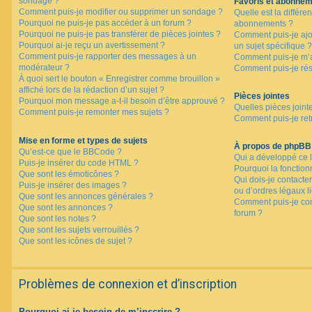
sondage ?
Favoris et abonne
Comment puis-je modifier ou supprimer un sondage ?
Quelle est la différen
Pourquoi ne puis-je pas accéder à un forum ?
abonnements ?
Pourquoi ne puis-je pas transférer de pièces jointes ?
Comment puis-je ajo
Pourquoi ai-je reçu un avertissement ?
un sujet spécifique ?
Comment puis-je rapporter des messages à un
Comment puis-je m’a
modérateur ?
Comment puis-je rés
À quoi sert le bouton « Enregistrer comme brouillon »
affiché lors de la rédaction d’un sujet ?
Pièces jointes
Pourquoi mon message a-t-il besoin d’être approuvé ?
Quelles pièces joint
Comment puis-je remonter mes sujets ?
Comment puis-je retr
Mise en forme et types de sujets
À propos de phpBB
Qu’est-ce que le BBCode ?
Qui a développé ce l
Puis-je insérer du code HTML ?
Pourquoi la fonctionn
Que sont les émoticônes ?
Qui dois-je contacte
Puis-je insérer des images ?
ou d’ordres légaux l
Que sont les annonces générales ?
Comment puis-je con
Que sont les annonces ?
forum ?
Que sont les notes ?
Que sont les sujets verrouillés ?
Que sont les icônes de sujet ?
Problèmes de connexion et d’inscription
Pourquoi ai-je besoin de m’inscrire ?