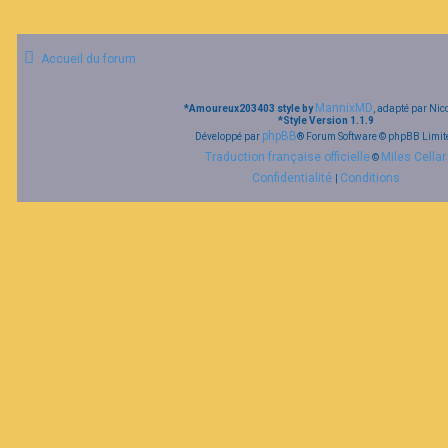
Accueil du forum
MannixMD
*
Amoureux203403 style by
, adapté par Nic
*
Style Version 1.1.9
phpBB
Développé par
® Forum Software © phpBB Limit
Traduction française officielle
Miles Cellar
©
Confidentialité
Conditions
|