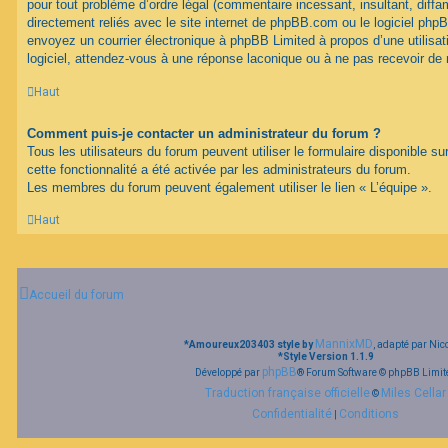
pour tout problème d’ordre légal (commentaire incessant, insultant, diffam
directement reliés avec le site internet de phpBB.com ou le logiciel ph
envoyez un courrier électronique à phpBB Limited à propos d’une utilisati
logiciel, attendez-vous à une réponse laconique ou à ne pas recevoir de
Haut
Comment puis-je contacter un administrateur du forum ?
Tous les utilisateurs du forum peuvent utiliser le formulaire disponible su
cette fonctionnalité a été activée par les administrateurs du forum.
Les membres du forum peuvent également utiliser le lien « L’équipe ».
Haut
Accueil du forum
MannixMD
*
Amoureux203403 style by
, adapté par Nic
*
Style Version 1.1.9
phpBB
Développé par
® Forum Software © phpBB Limit
Traduction française officielle
Miles Cellar
©
Confidentialité
Conditions
|