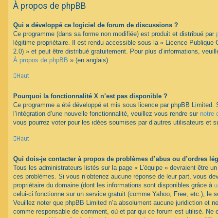
À propos de phpBB
Qui a développé ce logiciel de forum de discussions ?
Ce programme (dans sa forme non modifiée) est produit et distribué par
légitime propriétaire. Il est rendu accessible sous la « Licence Publiqu
2.0) » et peut être distribué gratuitement. Pour plus d’informations, veuil
À propos de phpBB
» (en anglais).
Haut
Pourquoi la fonctionnalité X n’est pas disponible ?
Ce programme a été développé et mis sous licence par phpBB Limited. 
l’intégration d’une nouvelle fonctionnalité, veuillez vous rendre sur
notre 
vous pourrez voter pour les idées soumises par d’autres utilisateurs et s
Haut
Qui dois-je contacter à propos de problèmes d’abus ou d’ordres lég
Tous les administrateurs listés sur la page « L’équipe » devraient être u
ces problèmes. Si vous n’obtenez aucune réponse de leur part, vous devr
propriétaire du domaine (dont les informations sont disponibles grâce à
u
celui-ci fonctionne sur un service gratuit (comme Yahoo, Free, etc.), le 
Veuillez noter que phpBB Limited n’a absolument aucune juridiction et n
comme responsable de comment, où et par qui ce forum est utilisé. Ne