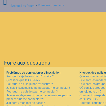
Foire aux questions
Accueil du forum
C
o
n
n
e
x
i
o
n
Foire aux questions
I
n
Problèmes de connexion et d’inscription
Niveaux des utilisat
s
Pourquoi ai-je besoin de m’inscrire ?
Que sont les adminis
c
Qu’est-ce que la COPPA ?
Que sont les modéra
r
i
Pourquoi ne puis-je pas m’inscrire ?
Que sont les groupes 
p
Je suis inscrit mais je ne peux pas me connecter !
Où sont les groupes 
t
Pourquoi ne puis-je pas me connecter ?
en rejoindre un ?
i
Je m’étais déjà inscrit par le passé mais ne peux à
Comment puis-je dev
o
présent plus me connecter ?!
d’utilisateurs ?
n
J’ai perdu mon mot de passe !
Pourquoi certains gr