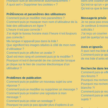
Pourquoi suis-je déconnecté automatiquement ?
dans une couleur dif
À quoi sert « Supprimer les cookies » ?
Qu’est-ce qu’un « gro
Qu’est-ce que le lien
F
A
Préférences et paramètres des utilisateurs
Q
Comment puis-je modifier mes paramètres ?
Messagerie privée
Comment puis-je masquer mon nom d’utilisateur de la
Je ne peux pas envo
liste des utilisateurs en ligne ?
Je continue à recev
L’heure n’est pas correcte !
sollicités !
J’ai réglé le fuseau horaire mais l’heure n’est toujours
J’ai reçu un courrier
pas correcte !
part de quelqu’un su
Ma langue n’apparaît pas dans la liste !
Que signifient les images situées à côté de mon nom
Amis et ignorés
d’utilisateur ?
À quoi sert ma liste 
Comment puis-je afficher un avatar ?
Comment puis-je ajou
Quel est mon rang et comment puis-je le modifier ?
de ma liste d’amis et
Pourquoi m’est-il demandé de me connecter lorsque
je clique sur le lien de courrier électronique d’un
utilisateur ?
Recherche dans le
Comment puis-je eff
des forums ?
Problèmes de publication
Pourquoi ma recherc
Comment puis-je publier un nouveau sujet ou une
Pourquoi ma recher
réponse ?
blanche ?!
Comment puis-je modifier ou supprimer un message ?
Comment puis-je re
Comment puis-je insérer une signature à mon
Comment puis-je ret
message ?
sujets ?
Comment puis-je créer un sondage ?
Pourquoi ne puis-je pas ajouter plus d’options à un