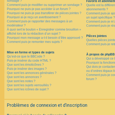
sondage ?
Favoris et abonne
Comment puis-je modifier ou supprimer un sondage ?
Quelle est la différen
Pourquoi ne puis-je pas accéder à un forum ?
abonnements ?
Pourquoi ne puis-je pas transférer de pièces jointes ?
Comment puis-je ajo
Pourquoi ai-je reçu un avertissement ?
un sujet spécifique ?
Comment puis-je rapporter des messages à un
Comment puis-je m’a
modérateur ?
Comment puis-je rés
À quoi sert le bouton « Enregistrer comme brouillon »
affiché lors de la rédaction d’un sujet ?
Pièces jointes
Pourquoi mon message a-t-il besoin d’être approuvé ?
Quelles pièces joint
Comment puis-je remonter mes sujets ?
Comment puis-je retr
Mise en forme et types de sujets
À propos de phpBB
Qu’est-ce que le BBCode ?
Qui a développé ce l
Puis-je insérer du code HTML ?
Pourquoi la fonctionn
Que sont les émoticônes ?
Qui dois-je contacte
Puis-je insérer des images ?
ou d’ordres légaux l
Que sont les annonces générales ?
Comment puis-je con
Que sont les annonces ?
forum ?
Que sont les notes ?
Que sont les sujets verrouillés ?
Que sont les icônes de sujet ?
Problèmes de connexion et d’inscription