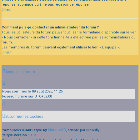
réponse laconique ou à ne pas recevoir de réponse.
Haut
Comment puis-je contacter un administrateur du forum ?
Tous les utilisateurs du forum peuvent utiliser le formulaire disponible sur le lien
« Nous contacter » si cette fonctionnalité a été activée par les administrateurs du
forum.
Les membres du forum peuvent également utiliser le lien « L’équipe ».
Haut
Accueil du forum
Nous sommes le 09 août 2026, 11:26
Fuseau horaire sur
UTC+02:00
Supprimer les cookies
MannixMD
*
Amoureux203403 style by
, adapté par Nicosfly
*
Style Version 1.1.9