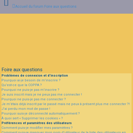
Accueil du forum
Foire aux questions
Connexion
Inscription
FAQ
Foire aux questions
Problèmes de connexion et d’inscription
Pourquoi ai-je besoin de m’inscrire ?
Qu’est-ce que la COPPA ?
Pourquoi ne puis-je pas m’inscrire ?
Je suis inscrit mais je ne peux pas me connecter !
Pourquoi ne puis-je pas me connecter ?
Je m’étais déjà inscrit par le passé mais ne peux à présent plus me connecter ?!
J’ai perdu mon mot de passe !
Pourquoi suis-je déconnecté automatiquement ?
À quoi sert « Supprimer les cookies » ?
Préférences et paramètres des utilisateurs
Comment puis-je modifier mes paramètres ?
Comment puis-je masquer mon nom d’utilisateur de la liste des utilisateurs en