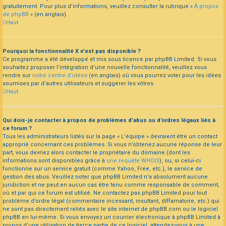
gratuitement. Pour plus d’informations, veuillez consulter la rubrique «
À propos
de phpBB
» (en anglais).
Haut
Pourquoi la fonctionnalité X n’est pas disponible ?
Ce programme a été développé et mis sous licence par phpBB Limited. Si vous
souhaitez proposer l’intégration d’une nouvelle fonctionnalité, veuillez vous
rendre sur
notre centre d’idées
(en anglais) où vous pourrez voter pour les idées
soumises par d’autres utilisateurs et suggérer les vôtres.
Haut
Qui dois-je contacter à propos de problèmes d’abus ou d’ordres légaux liés à
ce forum ?
Tous les administrateurs listés sur la page « L’équipe » devraient être un contact
approprié concernant ces problèmes. Si vous n’obtenez aucune réponse de leur
part, vous devriez alors contacter le propriétaire du domaine (dont les
informations sont disponibles grâce à
une requête WHOIS
), ou, si celui-ci
fonctionne sur un service gratuit (comme Yahoo, Free, etc.), le service de
gestion des abus. Veuillez noter que phpBB Limited n’a absolument aucune
juridiction et ne peut en aucun cas être tenu comme responsable de comment,
où et par qui ce forum est utilisé. Ne contactez pas phpBB Limited pour tout
problème d’ordre légal (commentaire incessant, insultant, diffamatoire, etc.) qui
ne sont pas directement reliés avec le site internet de phpBB.com ou le logiciel
phpBB en lui-même. Si vous envoyez un courrier électronique à phpBB Limited à
propos d’une utilisation de tierce partie de ce logiciel, attendez-vous à une