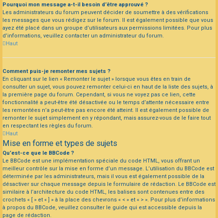
Pourquoi mon message a-t-il besoin d’être approuvé ?
Les administrateurs du forum peuvent décider de soumettre à des vérifications
les messages que vous rédigez sur le forum. Il est également possible que vous
ayez été placé dans un groupe d’utilisateurs aux permissions limitées. Pour plus
d’informations, veuillez contacter un administrateur du forum.
Haut
Comment puis-je remonter mes sujets ?
En cliquant sur le lien « Remonter le sujet » lorsque vous êtes en train de
consulter un sujet, vous pouvez remonter celui-ci en haut de la liste des sujets, à
la première page du forum. Cependant, si vous ne voyez pas ce lien, cette
fonctionnalité a peut-être été désactivée ou le temps d’attente nécessaire entre
les remontées n’a peut-être pas encore été atteint. Il est également possible de
remonter le sujet simplement en y répondant, mais assurez-vous de le faire tout
en respectant les règles du forum.
Haut
Mise en forme et types de sujets
Qu’est-ce que le BBCode ?
Le BBCode est une implémentation spéciale du code HTML, vous offrant un
meilleur contrôle sur la mise en forme d’un message. L’utilisation du BBCode est
déterminée par les administrateurs, mais il vous est également possible de la
désactiver sur chaque message depuis le formulaire de rédaction. Le BBCode est
similaire à l’architecture du code HTML, les balises sont contenues entre des
crochets « [ » et « ] » à la place des chevrons « < » et « > ». Pour plus d’informations
à propos du BBCode, veuillez consulter le guide qui est accessible depuis la
page de rédaction.