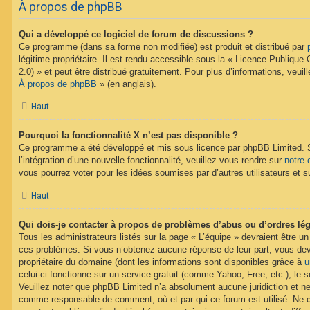
À propos de phpBB
Qui a développé ce logiciel de forum de discussions ?
Ce programme (dans sa forme non modifiée) est produit et distribué par
légitime propriétaire. Il est rendu accessible sous la « Licence Publiqu
2.0) » et peut être distribué gratuitement. Pour plus d’informations, veuil
À propos de phpBB
» (en anglais).
Haut
Pourquoi la fonctionnalité X n’est pas disponible ?
Ce programme a été développé et mis sous licence par phpBB Limited. 
l’intégration d’une nouvelle fonctionnalité, veuillez vous rendre sur
notre 
vous pourrez voter pour les idées soumises par d’autres utilisateurs et s
Haut
Qui dois-je contacter à propos de problèmes d’abus ou d’ordres lég
Tous les administrateurs listés sur la page « L’équipe » devraient être u
ces problèmes. Si vous n’obtenez aucune réponse de leur part, vous devr
propriétaire du domaine (dont les informations sont disponibles grâce à
u
celui-ci fonctionne sur un service gratuit (comme Yahoo, Free, etc.), le 
Veuillez noter que phpBB Limited n’a absolument aucune juridiction et n
comme responsable de comment, où et par qui ce forum est utilisé. Ne