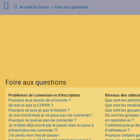
Accueil du forum
Foire aux questions
C
o
n
n
e
x
i
o
n
Foire aux questions
I
n
s
Problèmes de connexion et d’inscription
Niveaux des utilisat
c
Pourquoi ai-je besoin de m’inscrire ?
Que sont les adminis
r
i
Qu’est-ce que la COPPA ?
Que sont les modéra
p
Pourquoi ne puis-je pas m’inscrire ?
Que sont les groupes 
t
Je suis inscrit mais je ne peux pas me connecter !
Où sont les groupes 
i
Pourquoi ne puis-je pas me connecter ?
en rejoindre un ?
o
Je m’étais déjà inscrit par le passé mais ne peux à
Comment puis-je dev
n
présent plus me connecter ?!
d’utilisateurs ?
J’ai perdu mon mot de passe !
Pourquoi certains gr