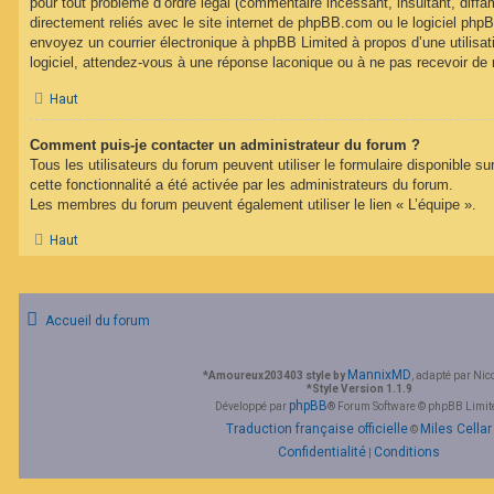
pour tout problème d’ordre légal (commentaire incessant, insultant, diffam
directement reliés avec le site internet de phpBB.com ou le logiciel ph
envoyez un courrier électronique à phpBB Limited à propos d’une utilisati
logiciel, attendez-vous à une réponse laconique ou à ne pas recevoir de
Haut
Comment puis-je contacter un administrateur du forum ?
Tous les utilisateurs du forum peuvent utiliser le formulaire disponible su
cette fonctionnalité a été activée par les administrateurs du forum.
Les membres du forum peuvent également utiliser le lien « L’équipe ».
Haut
Accueil du forum
MannixMD
*
Amoureux203403 style by
, adapté par Nic
*
Style Version 1.1.9
phpBB
Développé par
® Forum Software © phpBB Limit
Traduction française officielle
Miles Cellar
©
Confidentialité
Conditions
|