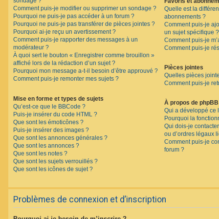
sondage ?
Favoris et abonne
Comment puis-je modifier ou supprimer un sondage ?
Quelle est la différen
Pourquoi ne puis-je pas accéder à un forum ?
abonnements ?
Pourquoi ne puis-je pas transférer de pièces jointes ?
Comment puis-je ajo
Pourquoi ai-je reçu un avertissement ?
un sujet spécifique ?
Comment puis-je rapporter des messages à un
Comment puis-je m’a
modérateur ?
Comment puis-je rés
À quoi sert le bouton « Enregistrer comme brouillon »
affiché lors de la rédaction d’un sujet ?
Pièces jointes
Pourquoi mon message a-t-il besoin d’être approuvé ?
Quelles pièces joint
Comment puis-je remonter mes sujets ?
Comment puis-je retr
Mise en forme et types de sujets
À propos de phpBB
Qu’est-ce que le BBCode ?
Qui a développé ce l
Puis-je insérer du code HTML ?
Pourquoi la fonctionn
Que sont les émoticônes ?
Qui dois-je contacte
Puis-je insérer des images ?
ou d’ordres légaux l
Que sont les annonces générales ?
Comment puis-je con
Que sont les annonces ?
forum ?
Que sont les notes ?
Que sont les sujets verrouillés ?
Que sont les icônes de sujet ?
Problèmes de connexion et d’inscription
Pourquoi ai-je besoin de m’inscrire ?