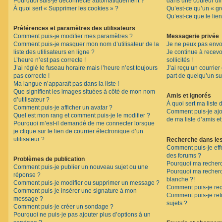
Pourquoi suis-je déconnecté automatiquement ?
dans une couleur dif
F
À quoi sert « Supprimer les cookies » ?
Qu’est-ce qu’un « gro
A
Qu’est-ce que le lien
Q
Préférences et paramètres des utilisateurs
Comment puis-je modifier mes paramètres ?
Messagerie privée
Comment puis-je masquer mon nom d’utilisateur de la
Je ne peux pas envo
liste des utilisateurs en ligne ?
Je continue à recev
L’heure n’est pas correcte !
sollicités !
J’ai réglé le fuseau horaire mais l’heure n’est toujours
J’ai reçu un courrier
pas correcte !
part de quelqu’un su
Ma langue n’apparaît pas dans la liste !
Que signifient les images situées à côté de mon nom
Amis et ignorés
d’utilisateur ?
À quoi sert ma liste 
Comment puis-je afficher un avatar ?
Comment puis-je ajou
Quel est mon rang et comment puis-je le modifier ?
de ma liste d’amis et
Pourquoi m’est-il demandé de me connecter lorsque
je clique sur le lien de courrier électronique d’un
utilisateur ?
Recherche dans le
Comment puis-je eff
des forums ?
Problèmes de publication
Pourquoi ma recherc
Comment puis-je publier un nouveau sujet ou une
Pourquoi ma recher
réponse ?
blanche ?!
Comment puis-je modifier ou supprimer un message ?
Comment puis-je re
Comment puis-je insérer une signature à mon
Comment puis-je ret
message ?
sujets ?
Comment puis-je créer un sondage ?
Pourquoi ne puis-je pas ajouter plus d’options à un