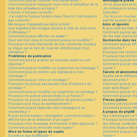
Comment puis-je modifier mes paramètres ?
Messagerie privée
Comment puis-je masquer mon nom d’utilisateur de la
Je ne peux pas envo
liste des utilisateurs en ligne ?
Je continue à recev
L’heure n’est pas correcte !
sollicités !
F
J’ai réglé le fuseau horaire mais l’heure n’est toujours
J’ai reçu un courrier
A
pas correcte !
part de quelqu’un su
Q
Ma langue n’apparaît pas dans la liste !
Amis et ignorés
Que signifient les images situées à côté de mon nom
À quoi sert ma liste 
d’utilisateur ?
Comment puis-je ajou
Comment puis-je afficher un avatar ?
de ma liste d’amis et
Quel est mon rang et comment puis-je le modifier ?
Recherche dans les
Pourquoi m’est-il demandé de me connecter lorsque
Comment puis-je eff
je clique sur le lien de courrier électronique d’un
des forums ?
utilisateur ?
Pourquoi ma recherc
Problèmes de publication
Pourquoi ma recherc
Comment puis-je publier un nouveau sujet ou une
Comment puis-je re
réponse ?
Comment puis-je ret
Comment puis-je modifier ou supprimer un message ?
sujets ?
Comment puis-je insérer une signature à mon
Favoris et abonnem
message ?
Quelle est la différen
Comment puis-je créer un sondage ?
abonnements ?
Pourquoi ne puis-je pas ajouter plus d’options à un
Comment puis-je ajou
sondage ?
sujet spécifique ?
Comment puis-je modifier ou supprimer un sondage ?
Comment puis-je m’a
Pourquoi ne puis-je pas accéder à un forum ?
Comment puis-je rés
Pourquoi ne puis-je pas transférer de pièces jointes ?
Pièces jointes
Pourquoi ai-je reçu un avertissement ?
Quelles pièces joint
Comment puis-je rapporter des messages à un
Comment puis-je retr
modérateur ?
À propos de phpBB
À quoi sert le bouton « Enregistrer comme brouillon »
Qui a développé ce l
affiché lors de la rédaction d’un sujet ?
Pourquoi la fonctionn
Pourquoi mon message a-t-il besoin d’être approuvé ?
Qui dois-je contacte
Comment puis-je remonter mes sujets ?
d’ordres légaux liés 
Mise en forme et types de sujets
Comment puis-je con
Qu’est-ce que le BBCode ?
forum ?