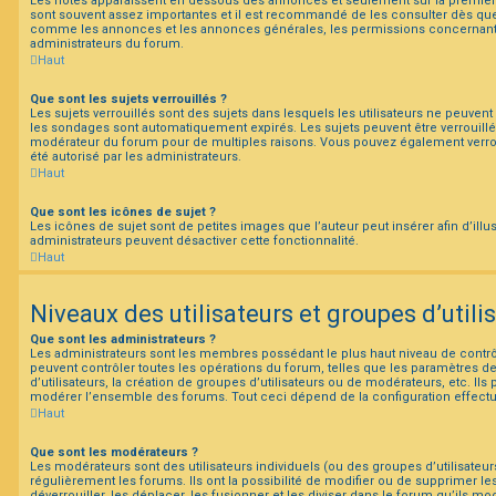
Les notes apparaissent en dessous des annonces et seulement sur la premiè
sont souvent assez importantes et il est recommandé de les consulter dès que 
comme les annonces et les annonces générales, les permissions concernant l
administrateurs du forum.
Haut
Que sont les sujets verrouillés ?
Les sujets verrouillés sont des sujets dans lesquels les utilisateurs ne peuven
les sondages sont automatiquement expirés. Les sujets peuvent être verrouillé
modérateur du forum pour de multiples raisons. Vous pouvez également verrouil
été autorisé par les administrateurs.
Haut
Que sont les icônes de sujet ?
Les icônes de sujet sont de petites images que l’auteur peut insérer afin d’illu
administrateurs peuvent désactiver cette fonctionnalité.
Haut
Niveaux des utilisateurs et groupes d’utili
Que sont les administrateurs ?
Les administrateurs sont les membres possédant le plus haut niveau de contrôl
peuvent contrôler toutes les opérations du forum, telles que les paramètres 
d’utilisateurs, la création de groupes d’utilisateurs ou de modérateurs, etc. Ils
modérer l’ensemble des forums. Tout ceci dépend de la configuration effectu
Haut
Que sont les modérateurs ?
Les modérateurs sont des utilisateurs individuels (ou des groupes d’utilisateurs
régulièrement les forums. Ils ont la possibilité de modifier ou de supprimer les s
déverrouiller, les déplacer, les fusionner et les diviser dans le forum qu’ils mo