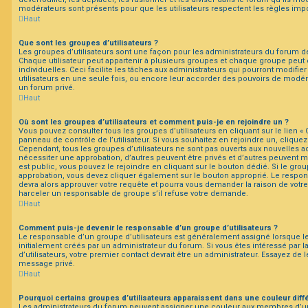
modérateurs sont présents pour que les utilisateurs respectent les règles imp
Haut
Que sont les groupes d’utilisateurs ?
Les groupes d’utilisateurs sont une façon pour les administrateurs du forum de
Chaque utilisateur peut appartenir à plusieurs groupes et chaque groupe peut
individuelles. Ceci facilite les tâches aux administrateurs qui pourront modifie
utilisateurs en une seule fois, ou encore leur accorder des pouvoirs de modér
un forum privé.
Haut
Où sont les groupes d’utilisateurs et comment puis-je en rejoindre un ?
Vous pouvez consulter tous les groupes d’utilisateurs en cliquant sur le lien « 
panneau de contrôle de l’utilisateur. Si vous souhaitez en rejoindre un, cliquez
Cependant, tous les groupes d’utilisateurs ne sont pas ouverts aux nouvelles 
nécessiter une approbation, d’autres peuvent être privés et d’autres peuvent m
est public, vous pouvez le rejoindre en cliquant sur le bouton dédié. Si le grou
approbation, vous devez cliquer également sur le bouton approprié. Le respon
devra alors approuver votre requête et pourra vous demander la raison de votr
harceler un responsable de groupe s’il refuse votre demande.
Haut
Comment puis-je devenir le responsable d’un groupe d’utilisateurs ?
Le responsable d’un groupe d’utilisateurs est généralement assigné lorsque le
initialement créés par un administrateur du forum. Si vous êtes intéressé par l
d’utilisateurs, votre premier contact devrait être un administrateur. Essayez de 
message privé.
Haut
Pourquoi certains groupes d’utilisateurs apparaissent dans une couleur diff
Les administrateurs du forum peuvent assigner une couleur aux membres d’un 