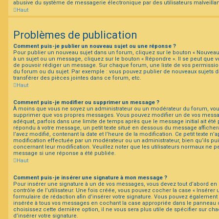
abusive du système de messagerie électronique par des utilisateurs malveillan
Haut
Problèmes de publication
Comment puis-je publier un nouveau sujet ou une réponse ?
Pour publier un nouveau sujet dans un forum, cliquez sur le bouton « Nouveau
à un sujet ou un message, cliquez sur le bouton « Répondre ». Il se peut que vo
de pouvoir rédiger un message. Sur chaque forum, une liste de vos permission
du forum ou du sujet. Par exemple : vous pouvez publier de nouveaux sujets 
transférer des pièces jointes dans ce forum, etc.
Haut
Comment puis-je modifier ou supprimer un message ?
À moins que vous ne soyez un administrateur ou un modérateur du forum, vo
supprimer que vos propres messages. Vous pouvez modifier un de vos messag
adéquat, parfois dans une limite de temps après que le message initial ait été 
répondu à votre message, un petit texte situé en dessous du message afficher
l’avez modifié, contenant la date et l’heure de la modification. Ce petit texte n’ap
modification effectuée par un modérateur ou un administrateur, bien qu’ils pui
concernant leur modification. Veuillez noter que les utilisateurs normaux ne 
message si une réponse a été publiée.
Haut
Comment puis-je insérer une signature à mon message ?
Pour insérer une signature à un de vos messages, vous devez tout d’abord en
contrôle de l’utilisateur. Une fois créée, vous pouvez cocher la case « Insérer 
formulaire de rédaction afin d’insérer votre signature. Vous pouvez également 
insérée à tous vos messages en cochant la case appropriée dans le panneau de 
choisissez cette dernière option, il ne vous sera plus utile de spécifier sur c
d’insérer votre signature.