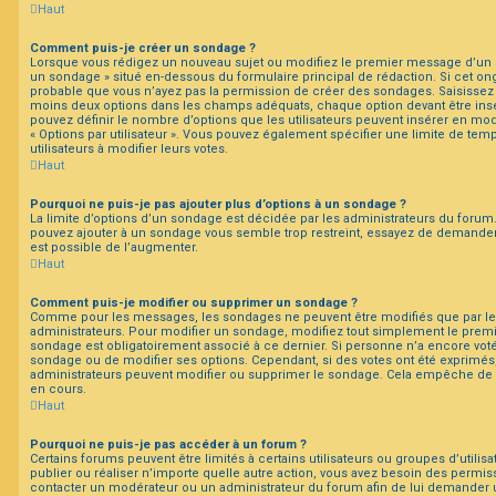
Haut
Comment puis-je créer un sondage ?
Lorsque vous rédigez un nouveau sujet ou modifiez le premier message d’un suj
un sondage » situé en-dessous du formulaire principal de rédaction. Si cet ongl
probable que vous n’ayez pas la permission de créer des sondages. Saisissez l
moins deux options dans les champs adéquats, chaque option devant être insé
pouvez définir le nombre d’options que les utilisateurs peuvent insérer en modi
« Options par utilisateur ». Vous pouvez également spécifier une limite de temp
utilisateurs à modifier leurs votes.
Haut
Pourquoi ne puis-je pas ajouter plus d’options à un sondage ?
La limite d’options d’un sondage est décidée par les administrateurs du forum
pouvez ajouter à un sondage vous semble trop restreint, essayez de demander 
est possible de l’augmenter.
Haut
Comment puis-je modifier ou supprimer un sondage ?
Comme pour les messages, les sondages ne peuvent être modifiés que par leur
administrateurs. Pour modifier un sondage, modifiez tout simplement le premi
sondage est obligatoirement associé à ce dernier. Si personne n’a encore voté,
sondage ou de modifier ses options. Cependant, si des votes ont été exprimés,
administrateurs peuvent modifier ou supprimer le sondage. Cela empêche de 
en cours.
Haut
Pourquoi ne puis-je pas accéder à un forum ?
Certains forums peuvent être limités à certains utilisateurs ou groupes d’utilisa
publier ou réaliser n’importe quelle autre action, vous avez besoin des permi
contacter un modérateur ou un administrateur du forum afin de lui demander 