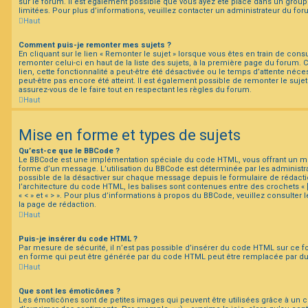
sur le forum. Il est également possible que vous ayez été placé dans un group
limitées. Pour plus d’informations, veuillez contacter un administrateur du for
Haut
Comment puis-je remonter mes sujets ?
En cliquant sur le lien « Remonter le sujet » lorsque vous êtes en train de cons
remonter celui-ci en haut de la liste des sujets, à la première page du forum.
lien, cette fonctionnalité a peut-être été désactivée ou le temps d’attente néc
peut-être pas encore été atteint. Il est également possible de remonter le suj
assurez-vous de le faire tout en respectant les règles du forum.
Haut
Mise en forme et types de sujets
Qu’est-ce que le BBCode ?
Le BBCode est une implémentation spéciale du code HTML, vous offrant un mei
forme d’un message. L’utilisation du BBCode est déterminée par les administra
possible de la désactiver sur chaque message depuis le formulaire de rédactio
l’architecture du code HTML, les balises sont contenues entre des crochets « [ 
« < » et « > ». Pour plus d’informations à propos du BBCode, veuillez consulter
la page de rédaction.
Haut
Puis-je insérer du code HTML ?
Par mesure de sécurité, il n’est pas possible d’insérer du code HTML sur ce f
en forme qui peut être générée par du code HTML peut être remplacée par d
Haut
Que sont les émoticônes ?
Les émoticônes sont de petites images qui peuvent être utilisées grâce à un c