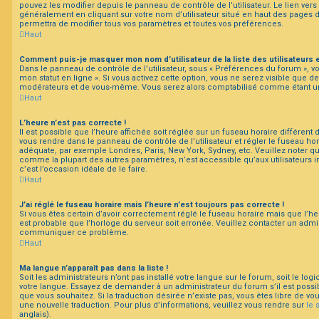
pouvez les modifier depuis le panneau de contrôle de l’utilisateur. Le lien vers
généralement en cliquant sur votre nom d’utilisateur situé en haut des pages
permettra de modifier tous vos paramètres et toutes vos préférences.
Haut
Comment puis-je masquer mon nom d’utilisateur de la liste des utilisateurs e
Dans le panneau de contrôle de l’utilisateur, sous « Préférences du forum », v
mon statut en ligne ». Si vous activez cette option, vous ne serez visible que d
modérateurs et de vous-même. Vous serez alors comptabilisé comme étant un ut
Haut
L’heure n’est pas correcte !
Il est possible que l’heure affichée soit réglée sur un fuseau horaire différent du 
vous rendre dans le panneau de contrôle de l’utilisateur et régler le fuseau hor
adéquate, par exemple Londres, Paris, New York, Sydney, etc. Veuillez noter qu
comme la plupart des autres paramètres, n’est accessible qu’aux utilisateurs ins
c’est l’occasion idéale de le faire.
Haut
J’ai réglé le fuseau horaire mais l’heure n’est toujours pas correcte !
Si vous êtes certain d’avoir correctement réglé le fuseau horaire mais que l’heu
est probable que l’horloge du serveur soit erronée. Veuillez contacter un admini
communiquer ce problème.
Haut
Ma langue n’apparaît pas dans la liste !
Soit les administrateurs n’ont pas installé votre langue sur le forum, soit le log
votre langue. Essayez de demander à un administrateur du forum s’il est possibl
que vous souhaitez. Si la traduction désirée n’existe pas, vous êtes libre de v
une nouvelle traduction. Pour plus d’informations, veuillez vous rendre sur
le 
anglais).