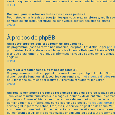
savoir ce qui est autorisé ou non, nous vous invitons à contacter un administra
Haut
Comment puis-je retrouver toutes mes pièces jointes ?
Pour retrouver la liste des pièces jointes que vous avez transférées, veuillez
contrôle de l’utilisateur et suivre les liens vers la section des pièces jointes.
Haut
À propos de phpBB
Qui a développé ce logiciel de forum de discussions ?
Ce programme (dans sa forme non modifiée) est produit et distribué par
phpBB
propriétaire. Il est rendu accessible sous la « Licence Publique Générale GNU v
distribué gratuitement. Pour plus d’informations, veuillez consulter la rubrique
anglais).
Haut
Pourquoi la fonctionnalité X n’est pas disponible ?
Ce programme a été développé et mis sous licence par phpBB Limited. Si vous 
d’une nouvelle fonctionnalité, veuillez vous rendre sur
notre centre d’idées
(en
pour les idées soumises par d’autres utilisateurs et suggérer les vôtres.
Haut
Qui dois-je contacter à propos de problèmes d’abus ou d’ordres légaux liés 
Tous les administrateurs listés sur la page « L’équipe » devraient être un cont
problèmes. Si vous n’obtenez aucune réponse de leur part, vous devriez alors c
domaine (dont les informations sont disponibles grâce à
une requête WHOIS
)
service gratuit (comme Yahoo, Free, etc.), le service de gestion des abus. Veu
absolument aucune juridiction et ne peut en aucun cas être tenu comme res
qui ce forum est utilisé. Ne contactez pas phpBB Limited pour tout problème 