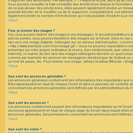
d’exprimer des sentiments. Par exemple, « :) » exprime la joie, alors qu’au contra
Vous pouvez consulter la liste complète des émoticônes depuis le formulaire
de ne pas abuser des émoticônes, elles peuvent rapidement rendre un messag
pourrait décider de le modifier ou de le supprimer complètement. Les admini
également limiter le nombre d’émoticônes qu’il est possible d’insérer à un m
Haut
Puis-je insérer des images ?
Oui, vous pouvez insérer des images à vos messages. Si les administrateurs du
pièces jointes, vous pourrez transférer des images sur le forum. Dans le cas c
lien vers une image distante, hébergée sur un serveur internet public, comm
« http://www.exemple.com/mon-image.gif ». Vous ne pourrez cependant ni ins
présentes sur votre propre ordinateur (à moins, bien évidemment, que celui-c
internet), ni insérer de lien vers des images hébergées derrière un quelconqu
comme par exemple les services de messagerie électronique de Outlook ou de
un mot de passe, etc. Pour insérer une image, utilisez la balise BBCode « [img]
Haut
Que sont les annonces générales ?
Les annonces générales contiennent des informations très importantes que vou
Elles apparaissent en haut de chaque forum et dans le panneau de contrôle de 
concernant les annonces générales sont définies par les administrateurs du f
Haut
Que sont les annonces ?
Les annonces contiennent souvent des informations importantes sur le forum 
annonces apparaissent en haut de chaque page du forum dans lequel elles on
annonces générales, les permissions concernant les annonces sont définies p
Haut
Que sont les notes ?