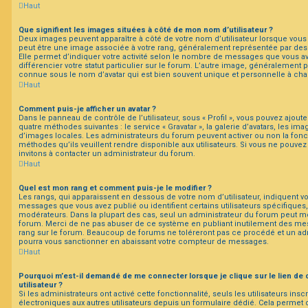
Haut
Que signifient les images situées à côté de mon nom d’utilisateur ?
Deux images peuvent apparaître à côté de votre nom d’utilisateur lorsque vous 
peut être une image associée à votre rang, généralement représentée par des 
Elle permet d’indiquer votre activité selon le nombre de messages que vous a
différencier votre statut particulier sur le forum. L’autre image, généralement
connue sous le nom d’avatar qui est bien souvent unique et personnelle à chaq
Haut
Comment puis-je afficher un avatar ?
Dans le panneau de contrôle de l’utilisateur, sous « Profil », vous pouvez ajoute
quatre méthodes suivantes : le service « Gravatar », la galerie d’avatars, les ima
d’images locales. Les administrateurs du forum peuvent activer ou non la fonct
méthodes qu’ils veuillent rendre disponible aux utilisateurs. Si vous ne pouvez 
invitons à contacter un administrateur du forum.
Haut
Quel est mon rang et comment puis-je le modifier ?
Les rangs, qui apparaissent en dessous de votre nom d’utilisateur, indiquent vo
messages que vous avez publié ou identifient certains utilisateurs spécifiques
modérateurs. Dans la plupart des cas, seul un administrateur du forum peut mo
forum. Merci de ne pas abuser de ce système en publiant inutilement des me
rang sur le forum. Beaucoup de forums ne toléreront pas ce procédé et un ad
pourra vous sanctionner en abaissant votre compteur de messages.
Haut
Pourquoi m’est-il demandé de me connecter lorsque je clique sur le lien de 
utilisateur ?
Si les administrateurs ont activé cette fonctionnalité, seuls les utilisateurs ins
électroniques aux autres utilisateurs depuis un formulaire dédié. Cela permet