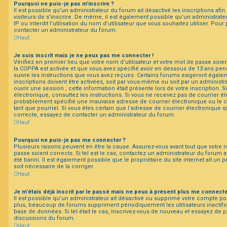
Pourquoi ne puis-je pas m’inscrire ?
Il est possible qu’un administrateur du forum ait désactivé les inscriptions a
visiteurs de s’inscrire. De même, il est également possible qu’un administrate
IP ou interdit l’utilisation du nom d’utilisateur que vous souhaitez utiliser. Pour
contacter un administrateur du forum.
Haut
Je suis inscrit mais je ne peux pas me connecter !
Vérifiez en premier lieu que votre nom d’utilisateur et votre mot de passe soient
la COPPA est activée et que vous avez spécifié avoir en dessous de 13 ans pend
suivre les instructions que vous avez reçues. Certains forums exigeront égale
inscriptions doivent être activées, soit par vous-même ou soit par un administr
ouvrir une session ; cette information était présente lors de votre inscription. 
électronique, consultez les instructions. Si vous ne recevez pas de courrier é
probablement spécifié une mauvaise adresse de courrier électronique ou le cou
tant que pourriel. Si vous êtes certain que l’adresse de courrier électronique q
correcte, essayez de contacter un administrateur du forum.
Haut
Pourquoi ne puis-je pas me connecter ?
Plusieurs raisons peuvent en être la cause. Assurez-vous avant tout que votre n
passe soient corrects. Si tel est le cas, contactez un administrateur du forum a
été banni. Il est également possible que le propriétaire du site internet ait un 
soit nécessaire de la corriger.
Haut
Je m’étais déjà inscrit par le passé mais ne peux à présent plus me connecte
Il est possible qu’un administrateur ait désactivé ou supprimé votre compte 
plus, beaucoup de forums suppriment périodiquement les utilisateurs inactifs af
base de données. Si tel était le cas, inscrivez-vous de nouveau et essayez de p
discussions du forum.
Haut