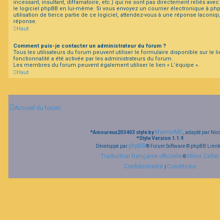
incessant, insultant, diffamatoire, etc.) qui ne sont pas directement reliés ave
le logiciel phpBB en lui-même. Si vous envoyez un courrier électronique à ph
utilisation de tierce partie de ce logiciel, attendez-vous à une réponse laconi
réponse.
Haut
Comment puis-je contacter un administrateur du forum ?
Tous les utilisateurs du forum peuvent utiliser le formulaire disponible sur le li
fonctionnalité a été activée par les administrateurs du forum.
Les membres du forum peuvent également utiliser le lien « L’équipe ».
Haut
Accueil du forum
MannixMD
*
Amoureux203403 style by
, adapté par Nic
*
Style Version 1.1.9
phpBB
Développé par
® Forum Software © phpBB Limit
Traduction française officielle
Miles Cellar
©
Confidentialité
Conditions
|