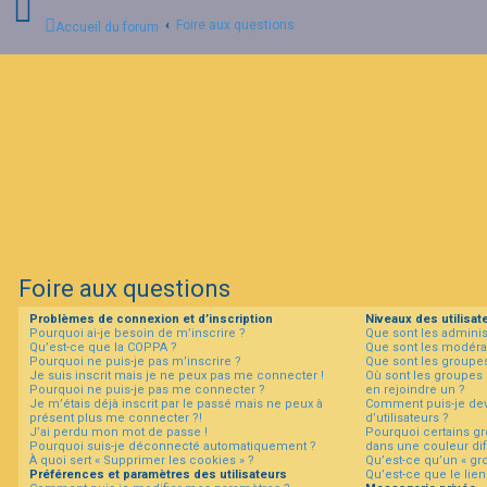
Foire aux questions
Accueil du forum
C
o
n
n
e
x
i
o
n
Foire aux questions
I
Problèmes de connexion et d’inscription
Niveaux des utilisat
n
Pourquoi ai-je besoin de m’inscrire ?
Que sont les adminis
s
Qu’est-ce que la COPPA ?
Que sont les modéra
c
Pourquoi ne puis-je pas m’inscrire ?
Que sont les groupes 
r
Je suis inscrit mais je ne peux pas me connecter !
Où sont les groupes 
i
Pourquoi ne puis-je pas me connecter ?
en rejoindre un ?
p
Je m’étais déjà inscrit par le passé mais ne peux à
Comment puis-je dev
t
présent plus me connecter ?!
d’utilisateurs ?
i
J’ai perdu mon mot de passe !
Pourquoi certains gr
Pourquoi suis-je déconnecté automatiquement ?
dans une couleur dif
o
À quoi sert « Supprimer les cookies » ?
Qu’est-ce qu’un « gro
n
Préférences et paramètres des utilisateurs
Qu’est-ce que le lien