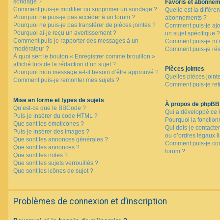
sondage ?
Favoris et abonne
Comment puis-je modifier ou supprimer un sondage ?
Quelle est la différen
Pourquoi ne puis-je pas accéder à un forum ?
abonnements ?
Pourquoi ne puis-je pas transférer de pièces jointes ?
Comment puis-je ajo
Pourquoi ai-je reçu un avertissement ?
un sujet spécifique ?
Comment puis-je rapporter des messages à un
Comment puis-je m’a
modérateur ?
Comment puis-je rés
À quoi sert le bouton « Enregistrer comme brouillon »
affiché lors de la rédaction d’un sujet ?
Pièces jointes
Pourquoi mon message a-t-il besoin d’être approuvé ?
Quelles pièces joint
Comment puis-je remonter mes sujets ?
Comment puis-je retr
Mise en forme et types de sujets
À propos de phpBB
Qu’est-ce que le BBCode ?
Qui a développé ce l
Puis-je insérer du code HTML ?
Pourquoi la fonctionn
Que sont les émoticônes ?
Qui dois-je contacte
Puis-je insérer des images ?
ou d’ordres légaux l
Que sont les annonces générales ?
Comment puis-je con
Que sont les annonces ?
forum ?
Que sont les notes ?
Que sont les sujets verrouillés ?
Que sont les icônes de sujet ?
Problèmes de connexion et d’inscription