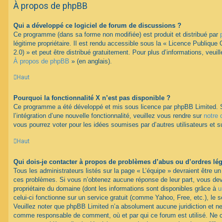
À propos de phpBB
Qui a développé ce logiciel de forum de discussions ?
Ce programme (dans sa forme non modifiée) est produit et distribué par
légitime propriétaire. Il est rendu accessible sous la « Licence Publiqu
2.0) » et peut être distribué gratuitement. Pour plus d’informations, veuil
À propos de phpBB
» (en anglais).
Haut
Pourquoi la fonctionnalité X n’est pas disponible ?
Ce programme a été développé et mis sous licence par phpBB Limited. 
l’intégration d’une nouvelle fonctionnalité, veuillez vous rendre sur
notre 
vous pourrez voter pour les idées soumises par d’autres utilisateurs et s
Haut
Qui dois-je contacter à propos de problèmes d’abus ou d’ordres lég
Tous les administrateurs listés sur la page « L’équipe » devraient être u
ces problèmes. Si vous n’obtenez aucune réponse de leur part, vous devr
propriétaire du domaine (dont les informations sont disponibles grâce à
u
celui-ci fonctionne sur un service gratuit (comme Yahoo, Free, etc.), le 
Veuillez noter que phpBB Limited n’a absolument aucune juridiction et n
comme responsable de comment, où et par qui ce forum est utilisé. Ne