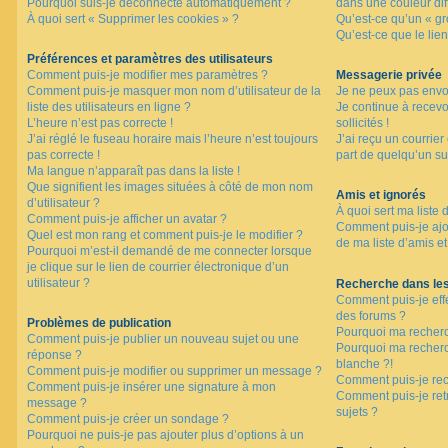
Pourquoi suis-je déconnecté automatiquement ?
dans une couleur dif
À quoi sert « Supprimer les cookies » ?
Qu’est-ce qu’un « gro
Qu’est-ce que le lien
F
A
Préférences et paramètres des utilisateurs
Q
Comment puis-je modifier mes paramètres ?
Messagerie privée
Comment puis-je masquer mon nom d’utilisateur de la
Je ne peux pas envo
liste des utilisateurs en ligne ?
Je continue à recev
L’heure n’est pas correcte !
sollicités !
J’ai réglé le fuseau horaire mais l’heure n’est toujours
J’ai reçu un courrier
pas correcte !
part de quelqu’un su
Ma langue n’apparaît pas dans la liste !
Que signifient les images situées à côté de mon nom
Amis et ignorés
d’utilisateur ?
À quoi sert ma liste 
Comment puis-je afficher un avatar ?
Comment puis-je ajou
Quel est mon rang et comment puis-je le modifier ?
de ma liste d’amis et
Pourquoi m’est-il demandé de me connecter lorsque
je clique sur le lien de courrier électronique d’un
utilisateur ?
Recherche dans le
Comment puis-je eff
des forums ?
Problèmes de publication
Pourquoi ma recherc
Comment puis-je publier un nouveau sujet ou une
Pourquoi ma recher
réponse ?
blanche ?!
Comment puis-je modifier ou supprimer un message ?
Comment puis-je re
Comment puis-je insérer une signature à mon
Comment puis-je ret
message ?
sujets ?
Comment puis-je créer un sondage ?
Pourquoi ne puis-je pas ajouter plus d’options à un