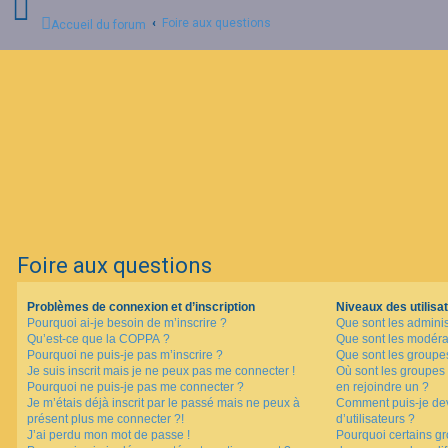
Foire aux questions
Accueil du forum
C
o
n
n
e
x
i
o
n
Foire aux questions
I
n
Problèmes de connexion et d’inscription
Niveaux des utilisat
s
Pourquoi ai-je besoin de m’inscrire ?
Que sont les adminis
c
Qu’est-ce que la COPPA ?
Que sont les modéra
r
i
Pourquoi ne puis-je pas m’inscrire ?
Que sont les groupes 
p
Je suis inscrit mais je ne peux pas me connecter !
Où sont les groupes 
t
Pourquoi ne puis-je pas me connecter ?
en rejoindre un ?
i
Je m’étais déjà inscrit par le passé mais ne peux à
Comment puis-je dev
o
présent plus me connecter ?!
d’utilisateurs ?
n
J’ai perdu mon mot de passe !
Pourquoi certains gr