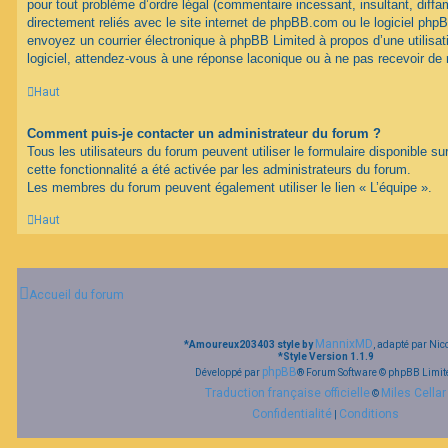
pour tout problème d’ordre légal (commentaire incessant, insultant, diffam
directement reliés avec le site internet de phpBB.com ou le logiciel ph
envoyez un courrier électronique à phpBB Limited à propos d’une utilisati
logiciel, attendez-vous à une réponse laconique ou à ne pas recevoir de
Haut
Comment puis-je contacter un administrateur du forum ?
Tous les utilisateurs du forum peuvent utiliser le formulaire disponible su
cette fonctionnalité a été activée par les administrateurs du forum.
Les membres du forum peuvent également utiliser le lien « L’équipe ».
Haut
Accueil du forum
MannixMD
*
Amoureux203403 style by
, adapté par Nic
*
Style Version 1.1.9
phpBB
Développé par
® Forum Software © phpBB Limit
Traduction française officielle
Miles Cellar
©
Confidentialité
Conditions
|