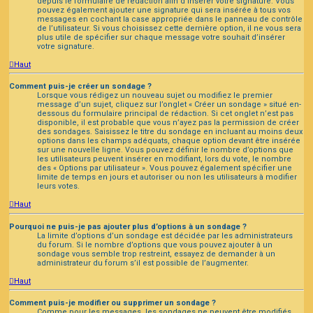
depuis le formulaire de rédaction afin d’insérer votre signature. Vous
pouvez également ajouter une signature qui sera insérée à tous vos
messages en cochant la case appropriée dans le panneau de contrôle
de l’utilisateur. Si vous choisissez cette dernière option, il ne vous sera
plus utile de spécifier sur chaque message votre souhait d’insérer
votre signature.
Haut
Comment puis-je créer un sondage ?
Lorsque vous rédigez un nouveau sujet ou modifiez le premier
message d’un sujet, cliquez sur l’onglet « Créer un sondage » situé en-
dessous du formulaire principal de rédaction. Si cet onglet n’est pas
disponible, il est probable que vous n’ayez pas la permission de créer
des sondages. Saisissez le titre du sondage en incluant au moins deux
options dans les champs adéquats, chaque option devant être insérée
sur une nouvelle ligne. Vous pouvez définir le nombre d’options que
les utilisateurs peuvent insérer en modifiant, lors du vote, le nombre
des « Options par utilisateur ». Vous pouvez également spécifier une
limite de temps en jours et autoriser ou non les utilisateurs à modifier
leurs votes.
Haut
Pourquoi ne puis-je pas ajouter plus d’options à un sondage ?
La limite d’options d’un sondage est décidée par les administrateurs
du forum. Si le nombre d’options que vous pouvez ajouter à un
sondage vous semble trop restreint, essayez de demander à un
administrateur du forum s’il est possible de l’augmenter.
Haut
Comment puis-je modifier ou supprimer un sondage ?
Comme pour les messages, les sondages ne peuvent être modifiés