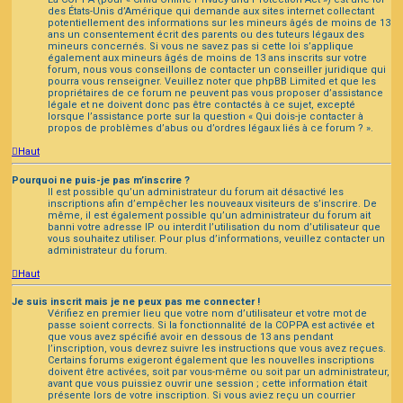
des États-Unis d’Amérique qui demande aux sites internet collectant
potentiellement des informations sur les mineurs âgés de moins de 13
ans un consentement écrit des parents ou des tuteurs légaux des
mineurs concernés. Si vous ne savez pas si cette loi s’applique
également aux mineurs âgés de moins de 13 ans inscrits sur votre
forum, nous vous conseillons de contacter un conseiller juridique qui
pourra vous renseigner. Veuillez noter que phpBB Limited et que les
propriétaires de ce forum ne peuvent pas vous proposer d’assistance
légale et ne doivent donc pas être contactés à ce sujet, excepté
lorsque l’assistance porte sur la question « Qui dois-je contacter à
propos de problèmes d’abus ou d’ordres légaux liés à ce forum ? ».
Haut
Pourquoi ne puis-je pas m’inscrire ?
Il est possible qu’un administrateur du forum ait désactivé les
inscriptions afin d’empêcher les nouveaux visiteurs de s’inscrire. De
même, il est également possible qu’un administrateur du forum ait
banni votre adresse IP ou interdit l’utilisation du nom d’utilisateur que
vous souhaitez utiliser. Pour plus d’informations, veuillez contacter un
administrateur du forum.
Haut
Je suis inscrit mais je ne peux pas me connecter !
Vérifiez en premier lieu que votre nom d’utilisateur et votre mot de
passe soient corrects. Si la fonctionnalité de la COPPA est activée et
que vous avez spécifié avoir en dessous de 13 ans pendant
l’inscription, vous devrez suivre les instructions que vous avez reçues.
Certains forums exigeront également que les nouvelles inscriptions
doivent être activées, soit par vous-même ou soit par un administrateur,
avant que vous puissiez ouvrir une session ; cette information était
présente lors de votre inscription. Si vous aviez reçu un courrier