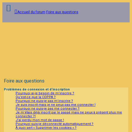
Accueil du forum
Foire aux questions
Connexion
Inscription
FAQ
Foire aux questions
Problèmes de connexion et d’inscription
Pourquoi ai-je besoin de m’inscrire ?
Qu’est-ce que la COPPA ?
Pourquoi ne puis-je pas m’inscrire ?
Je suis inscrit mais je ne peux pas me connecter !
Pourquoi ne puis-je pas me connecter ?
Je m’étais déjà inscrit par le passé mais ne peux à présent plus me
connecter ?!
J’ai perdu mon mot de passe !
Pourquoi suis-je déconnecté automatiquement ?
À quoi sert « Supprimer les cookies » ?