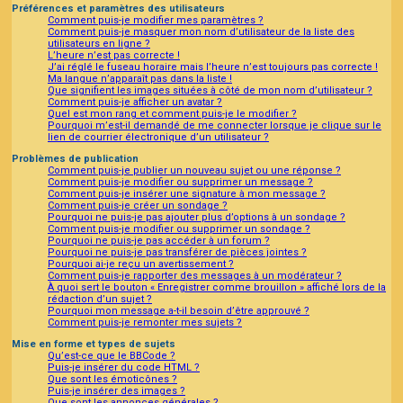
Préférences et paramètres des utilisateurs
Comment puis-je modifier mes paramètres ?
Comment puis-je masquer mon nom d’utilisateur de la liste des
utilisateurs en ligne ?
L’heure n’est pas correcte !
J’ai réglé le fuseau horaire mais l’heure n’est toujours pas correcte !
Ma langue n’apparaît pas dans la liste !
Que signifient les images situées à côté de mon nom d’utilisateur ?
Comment puis-je afficher un avatar ?
Quel est mon rang et comment puis-je le modifier ?
Pourquoi m’est-il demandé de me connecter lorsque je clique sur le
lien de courrier électronique d’un utilisateur ?
Problèmes de publication
Comment puis-je publier un nouveau sujet ou une réponse ?
Comment puis-je modifier ou supprimer un message ?
Comment puis-je insérer une signature à mon message ?
Comment puis-je créer un sondage ?
Pourquoi ne puis-je pas ajouter plus d’options à un sondage ?
Comment puis-je modifier ou supprimer un sondage ?
Pourquoi ne puis-je pas accéder à un forum ?
Pourquoi ne puis-je pas transférer de pièces jointes ?
Pourquoi ai-je reçu un avertissement ?
Comment puis-je rapporter des messages à un modérateur ?
À quoi sert le bouton « Enregistrer comme brouillon » affiché lors de la
rédaction d’un sujet ?
Pourquoi mon message a-t-il besoin d’être approuvé ?
Comment puis-je remonter mes sujets ?
Mise en forme et types de sujets
Qu’est-ce que le BBCode ?
Puis-je insérer du code HTML ?
Que sont les émoticônes ?
Puis-je insérer des images ?
Que sont les annonces générales ?