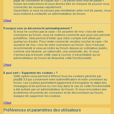
page de connexion et cliquer sur « J’ai perdu mon mot de passe ».
Suivez les instructions et vous devriez être en mesure de pouvoir vous
connecter de nouveau rapidement.
Cependant, si vous ne pouvez pas réinitialiser votre mot de passe, nous
vous invitons à contacter un administrateur du forum.
Haut
Pourquoi suis-je déconnecté automatiquement ?
Si vous ne cochez pas la case « Se souvenir de moi » lors de votre
connexion au forum, vous ne resterez connecté que pour une période
prédéfinie. Cela permet d’éviter que votre compte soit utilisé par
quelqu’un d’autre. Pour rester connecté, veuillez cocher la case « Se
souvenir de moi » lors de votre connexion au forum. Ceci n’est pas
recommandé si vous accédez au forum depuis un ordinateur public,
comme une librairie, un cybercafé, une université, etc. Si vous
n’arrivez pas à trouver cette case à cocher, il est probable qu’un
administrateur du forum ait désactivé cette fonctionnalité.
Haut
À quoi sert « Supprimer les cookies » ?
Cette option vous permet d’effacer tous les cookies générés par
phpBB 3.3 qui conservent votre authentification et votre connexion au
forum. Les cookies permettent également d’enregistrer le statut des
messages (s’ils sont lus ou non lus) dans le cas où cette fonctionnalité
a été activée par un administrateur du forum. Si vous rencontrez des
problèmes récurrents de connexion et de déconnexion au forum,
essayez de supprimer les cookies.
Haut
Préférences et paramètres des utilisateurs