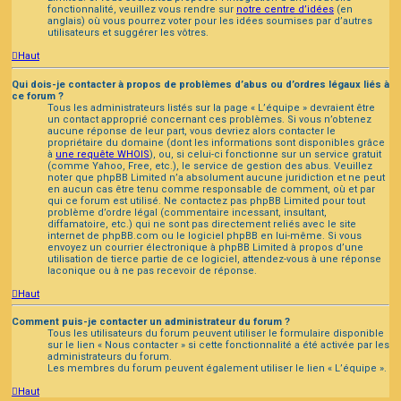
fonctionnalité, veuillez vous rendre sur
notre centre d’idées
(en
anglais) où vous pourrez voter pour les idées soumises par d’autres
utilisateurs et suggérer les vôtres.
Haut
Qui dois-je contacter à propos de problèmes d’abus ou d’ordres légaux liés à
ce forum ?
Tous les administrateurs listés sur la page « L’équipe » devraient être
un contact approprié concernant ces problèmes. Si vous n’obtenez
aucune réponse de leur part, vous devriez alors contacter le
propriétaire du domaine (dont les informations sont disponibles grâce
à
une requête WHOIS
), ou, si celui-ci fonctionne sur un service gratuit
(comme Yahoo, Free, etc.), le service de gestion des abus. Veuillez
noter que phpBB Limited n’a absolument aucune juridiction et ne peut
en aucun cas être tenu comme responsable de comment, où et par
qui ce forum est utilisé. Ne contactez pas phpBB Limited pour tout
problème d’ordre légal (commentaire incessant, insultant,
diffamatoire, etc.) qui ne sont pas directement reliés avec le site
internet de phpBB.com ou le logiciel phpBB en lui-même. Si vous
envoyez un courrier électronique à phpBB Limited à propos d’une
utilisation de tierce partie de ce logiciel, attendez-vous à une réponse
laconique ou à ne pas recevoir de réponse.
Haut
Comment puis-je contacter un administrateur du forum ?
Tous les utilisateurs du forum peuvent utiliser le formulaire disponible
sur le lien « Nous contacter » si cette fonctionnalité a été activée par les
administrateurs du forum.
Les membres du forum peuvent également utiliser le lien « L’équipe ».
Haut