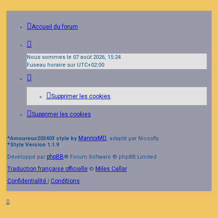
Accueil du forum
Nous sommes le 07 août 2026, 15:24
Fuseau horaire sur
UTC+02:00
Supprimer les cookies
Supprimer les cookies
MannixMD
*
Amoureux203403 style by
, adapté par Nicosfly
*
Style Version 1.1.9
phpBB
Développé par
® Forum Software © phpBB Limited
Traduction française officielle
Miles Cellar
©
Confidentialité
Conditions
|