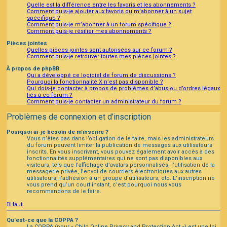
Quelle est la différence entre les favoris et les abonnements ?
Comment puis-je ajouter aux favoris ou m’abonner à un sujet
spécifique ?
Comment puis-je m’abonner à un forum spécifique ?
Comment puis-je résilier mes abonnements ?
Pièces jointes
Quelles pièces jointes sont autorisées sur ce forum ?
Comment puis-je retrouver toutes mes pièces jointes ?
À propos de phpBB
Qui a développé ce logiciel de forum de discussions ?
Pourquoi la fonctionnalité X n’est pas disponible ?
Qui dois-je contacter à propos de problèmes d’abus ou d’ordres légaux
liés à ce forum ?
Comment puis-je contacter un administrateur du forum ?
Problèmes de connexion et d’inscription
Pourquoi ai-je besoin de m’inscrire ?
Vous n’êtes pas dans l’obligation de le faire, mais les administrateurs
du forum peuvent limiter la publication de messages aux utilisateurs
inscrits. En vous inscrivant, vous pouvez également avoir accès à des
fonctionnalités supplémentaires qui ne sont pas disponibles aux
visiteurs, tels que l’affichage d’avatars personnalisés, l’utilisation de la
messagerie privée, l’envoi de courriers électroniques aux autres
utilisateurs, l’adhésion à un groupe d’utilisateurs, etc. L’inscription ne
vous prend qu’un court instant, c’est pourquoi nous vous
recommandons de le faire.
Haut
Qu’est-ce que la COPPA ?
La COPPA (pour « Child Online Privacy and Protection Act ») est une loi