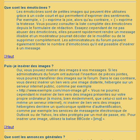
Que sont les émoticônes ?
Les émoticônes sont de petites images qui peuvent être utilisées
grâce à un code court et qui permettent d’exprimer des sentiments.
Par exemple, « :) » exprime la joie, alors qu’au contraire, « :( » exprime
la tristesse. Vous pouvez consulter la liste complète des émoticônes
depuis le formulaire de rédaction. Essayez cependant de ne pas
abuser des émoticônes, elles peuvent rapidement rendre un message
illisible et un modérateur pourrait décider de le modifier ou de le
supprimer complètement. Les administrateurs du forum peuvent
également limiter le nombre d’émoticônes qu’il est possible d’insérer
à un message.
Haut
Puis-je insérer des images ?
Oui, vous pouvez insérer des images à vos messages. Si les
administrateurs du forum ont autorisé l’insertion de pièces jointes,
vous pourrez transférer des images sur le forum. Dans le cas contraire,
vous devrez insérer un lien vers une image distante, hébergée sur un
serveur internet public, comme par exemple
« http://www.exemple.com/mon-image.gif ». Vous ne pourrez
cependant ni insérer de lien vers des images présentes sur votre
propre ordinateur (à moins, bien évidemment, que celui-ci soit en lui-
même un serveur internet), ni insérer de lien vers des images
hébergées derrière un quelconque système d’authentification,
comme par exemple les services de messagerie électronique de
Outlook ou de Yahoo, les sites protégés par un mot de passe, etc. Pour
insérer une image, utilisez la balise BBCode « [img] ».
Haut
Que sont les annonces générales ?