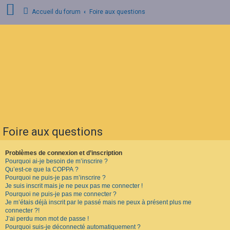
Accueil du forum
Foire aux questions
C
o
n
n
e
x
i
o
n
Foire aux questions
I
n
s
Problèmes de connexion et d’inscription
c
Pourquoi ai-je besoin de m’inscrire ?
r
Qu’est-ce que la COPPA ?
i
Pourquoi ne puis-je pas m’inscrire ?
p
Je suis inscrit mais je ne peux pas me connecter !
t
Pourquoi ne puis-je pas me connecter ?
i
o
Je m’étais déjà inscrit par le passé mais ne peux à présent plus me
n
connecter ?!
J’ai perdu mon mot de passe !
Pourquoi suis-je déconnecté automatiquement ?