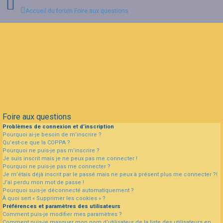
Accueil du forum
Foire aux questions
Connexion
Inscription
FAQ
Foire aux questions
Problèmes de connexion et d’inscription
Pourquoi ai-je besoin de m’inscrire ?
Qu’est-ce que la COPPA ?
Pourquoi ne puis-je pas m’inscrire ?
Je suis inscrit mais je ne peux pas me connecter !
Pourquoi ne puis-je pas me connecter ?
Je m’étais déjà inscrit par le passé mais ne peux à présent plus me connecter ?!
J’ai perdu mon mot de passe !
Pourquoi suis-je déconnecté automatiquement ?
À quoi sert « Supprimer les cookies » ?
Préférences et paramètres des utilisateurs
Comment puis-je modifier mes paramètres ?
Comment puis-je masquer mon nom d’utilisateur de la liste des utilisateurs en