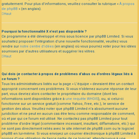
gratuitement. Pour plus d’informations, veuillez consulter la rubrique «
À propos
de phpBB
» (en anglais).
Haut
Pourquoi la fonctionnalité X n’est pas disponible ?
Ce programme a été développé et mis sous licence par phpBB Limited. Si vous
souhaitez proposer l’intégration d’une nouvelle fonctionnalité, veuillez vous
rendre sur
notre centre d’idées
(en anglais) où vous pourrez voter pour les idées
soumises par d’autres utilisateurs et suggérer les vôtres.
Haut
Qui dois-je contacter à propos de problèmes d’abus ou d’ordres légaux liés à
ce forum ?
Tous les administrateurs listés sur la page « L’équipe » devraient être un contact
approprié concernant ces problèmes. Si vous n’obtenez aucune réponse de leur
part, vous devriez alors contacter le propriétaire du domaine (dont les
informations sont disponibles grâce à
une requête WHOIS
), ou, si celui-ci
fonctionne sur un service gratuit (comme Yahoo, Free, etc.), le service de
gestion des abus. Veuillez noter que phpBB Limited n’a absolument aucune
juridiction et ne peut en aucun cas être tenu comme responsable de comment,
où et par qui ce forum est utilisé. Ne contactez pas phpBB Limited pour tout
problème d’ordre légal (commentaire incessant, insultant, diffamatoire, etc.) qui
ne sont pas directement reliés avec le site internet de phpBB.com ou le logiciel
phpBB en lui-même. Si vous envoyez un courrier électronique à phpBB Limited à
propos d’une utilisation de tierce partie de ce logiciel, attendez-vous à une