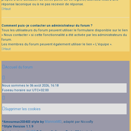
réponse laconique ou à ne pas recevoir de réponse.
Haut
Comment puis-je contacter un administrateur du forum ?
Tous les utilisateurs du forum peuvent utiliser le formulaire disponible sur le lien
« Nous contacter » si cette fonctionnalité a été activée par les administrateurs du
forum.
Les membres du forum peuvent également utiliser le lien « L’équipe ».
Haut
Accueil du forum
Nous sommes le 06 août 2026, 16:18
Fuseau horaire sur
UTC+02:00
Supprimer les cookies
MannixMD
*
Amoureux203403 style by
, adapté par Nicosfly
*
Style Version 1.1.9