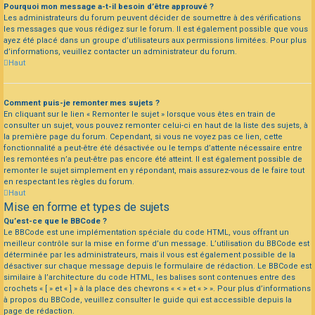
Pourquoi mon message a-t-il besoin d’être approuvé ?
Les administrateurs du forum peuvent décider de soumettre à des vérifications
les messages que vous rédigez sur le forum. Il est également possible que vous
ayez été placé dans un groupe d’utilisateurs aux permissions limitées. Pour plus
d’informations, veuillez contacter un administrateur du forum.
Haut
Comment puis-je remonter mes sujets ?
En cliquant sur le lien « Remonter le sujet » lorsque vous êtes en train de
consulter un sujet, vous pouvez remonter celui-ci en haut de la liste des sujets, à
la première page du forum. Cependant, si vous ne voyez pas ce lien, cette
fonctionnalité a peut-être été désactivée ou le temps d’attente nécessaire entre
les remontées n’a peut-être pas encore été atteint. Il est également possible de
remonter le sujet simplement en y répondant, mais assurez-vous de le faire tout
en respectant les règles du forum.
Haut
Mise en forme et types de sujets
Qu’est-ce que le BBCode ?
Le BBCode est une implémentation spéciale du code HTML, vous offrant un
meilleur contrôle sur la mise en forme d’un message. L’utilisation du BBCode est
déterminée par les administrateurs, mais il vous est également possible de la
désactiver sur chaque message depuis le formulaire de rédaction. Le BBCode est
similaire à l’architecture du code HTML, les balises sont contenues entre des
crochets « [ » et « ] » à la place des chevrons « < » et « > ». Pour plus d’informations
à propos du BBCode, veuillez consulter le guide qui est accessible depuis la
page de rédaction.