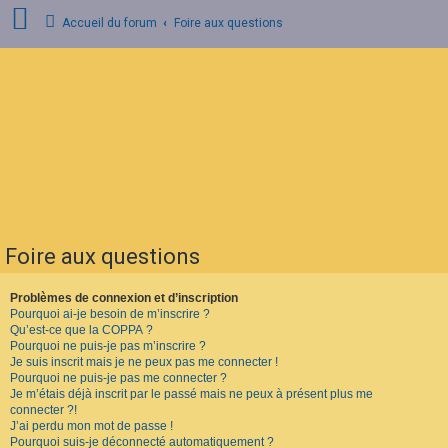
Accueil du forum
Foire aux questions
C
o
n
n
e
x
i
o
n
Foire aux questions
I
n
s
Problèmes de connexion et d’inscription
c
Pourquoi ai-je besoin de m’inscrire ?
r
Qu’est-ce que la COPPA ?
i
Pourquoi ne puis-je pas m’inscrire ?
p
Je suis inscrit mais je ne peux pas me connecter !
t
Pourquoi ne puis-je pas me connecter ?
i
o
Je m’étais déjà inscrit par le passé mais ne peux à présent plus me
n
connecter ?!
J’ai perdu mon mot de passe !
Pourquoi suis-je déconnecté automatiquement ?