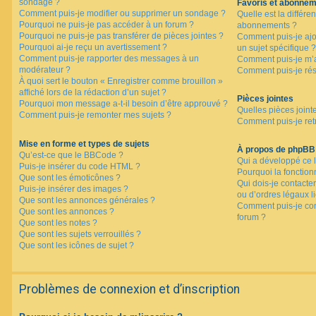
sondage ?
Favoris et abonne
Comment puis-je modifier ou supprimer un sondage ?
Quelle est la différen
Pourquoi ne puis-je pas accéder à un forum ?
abonnements ?
Pourquoi ne puis-je pas transférer de pièces jointes ?
Comment puis-je ajo
Pourquoi ai-je reçu un avertissement ?
un sujet spécifique ?
Comment puis-je rapporter des messages à un
Comment puis-je m’a
modérateur ?
Comment puis-je rés
À quoi sert le bouton « Enregistrer comme brouillon »
affiché lors de la rédaction d’un sujet ?
Pièces jointes
Pourquoi mon message a-t-il besoin d’être approuvé ?
Quelles pièces joint
Comment puis-je remonter mes sujets ?
Comment puis-je retr
Mise en forme et types de sujets
À propos de phpBB
Qu’est-ce que le BBCode ?
Qui a développé ce l
Puis-je insérer du code HTML ?
Pourquoi la fonctionn
Que sont les émoticônes ?
Qui dois-je contacte
Puis-je insérer des images ?
ou d’ordres légaux l
Que sont les annonces générales ?
Comment puis-je con
Que sont les annonces ?
forum ?
Que sont les notes ?
Que sont les sujets verrouillés ?
Que sont les icônes de sujet ?
Problèmes de connexion et d’inscription