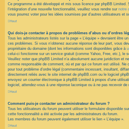
Ce programme a été développé et mis sous licence par phpBB Limited. 
l’intégration d’une nouvelle fonctionnalité, veuillez vous rendre sur
notre 
vous pourrez voter pour les idées soumises par d’autres utilisateurs et s
Haut
Qui dois-je contacter à propos de problèmes d’abus ou d’ordres lég
Tous les administrateurs listés sur la page « L’équipe » devraient être u
ces problèmes. Si vous n’obtenez aucune réponse de leur part, vous devr
propriétaire du domaine (dont les informations sont disponibles grâce à
u
celui-ci fonctionne sur un service gratuit (comme Yahoo, Free, etc.), le 
Veuillez noter que phpBB Limited n’a absolument aucune juridiction et n
comme responsable de comment, où et par qui ce forum est utilisé. Ne
pour tout problème d’ordre légal (commentaire incessant, insultant, diffam
directement reliés avec le site internet de phpBB.com ou le logiciel ph
envoyez un courrier électronique à phpBB Limited à propos d’une utilisati
logiciel, attendez-vous à une réponse laconique ou à ne pas recevoir de
Haut
Comment puis-je contacter un administrateur du forum ?
Tous les utilisateurs du forum peuvent utiliser le formulaire disponible su
cette fonctionnalité a été activée par les administrateurs du forum.
Les membres du forum peuvent également utiliser le lien « L’équipe ».
Haut