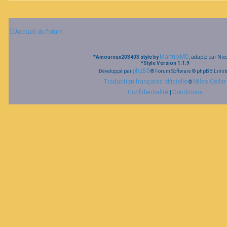
Accueil du forum
MannixMD
*
Amoureux203403 style by
, adapté par Nic
*
Style Version 1.1.9
phpBB
Développé par
® Forum Software © phpBB Limit
Traduction française officielle
Miles Cellar
©
Confidentialité
Conditions
|