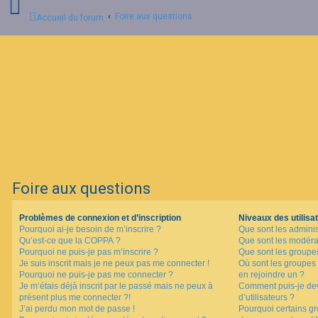
Foire aux questions
Accueil du forum
C
o
n
n
e
x
i
o
n
Foire aux questions
I
n
Problèmes de connexion et d’inscription
Niveaux des utilisat
s
Pourquoi ai-je besoin de m’inscrire ?
Que sont les adminis
c
Qu’est-ce que la COPPA ?
Que sont les modéra
r
i
Pourquoi ne puis-je pas m’inscrire ?
Que sont les groupes 
p
Je suis inscrit mais je ne peux pas me connecter !
Où sont les groupes 
t
Pourquoi ne puis-je pas me connecter ?
en rejoindre un ?
i
Je m’étais déjà inscrit par le passé mais ne peux à
Comment puis-je dev
o
présent plus me connecter ?!
d’utilisateurs ?
n
J’ai perdu mon mot de passe !
Pourquoi certains gr