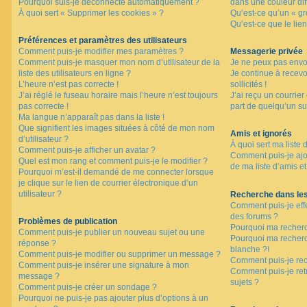
Pourquoi suis-je déconnecté automatiquement ?
dans une couleur dif
À quoi sert « Supprimer les cookies » ?
Qu’est-ce qu’un « gro
Qu’est-ce que le lien
F
A
Préférences et paramètres des utilisateurs
Q
Comment puis-je modifier mes paramètres ?
Messagerie privée
Comment puis-je masquer mon nom d’utilisateur de la
Je ne peux pas envo
liste des utilisateurs en ligne ?
Je continue à recev
L’heure n’est pas correcte !
sollicités !
J’ai réglé le fuseau horaire mais l’heure n’est toujours
J’ai reçu un courrier
pas correcte !
part de quelqu’un su
Ma langue n’apparaît pas dans la liste !
Que signifient les images situées à côté de mon nom
Amis et ignorés
d’utilisateur ?
À quoi sert ma liste 
Comment puis-je afficher un avatar ?
Comment puis-je ajou
Quel est mon rang et comment puis-je le modifier ?
de ma liste d’amis et
Pourquoi m’est-il demandé de me connecter lorsque
je clique sur le lien de courrier électronique d’un
utilisateur ?
Recherche dans le
Comment puis-je eff
des forums ?
Problèmes de publication
Pourquoi ma recherc
Comment puis-je publier un nouveau sujet ou une
Pourquoi ma recher
réponse ?
blanche ?!
Comment puis-je modifier ou supprimer un message ?
Comment puis-je re
Comment puis-je insérer une signature à mon
Comment puis-je ret
message ?
sujets ?
Comment puis-je créer un sondage ?
Pourquoi ne puis-je pas ajouter plus d’options à un