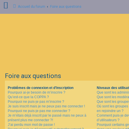
Accueil du forum
Foire aux questions
C
o
n
n
e
x
i
o
n
Foire aux questions
I
n
s
Problèmes de connexion et d’inscription
Niveaux des utilisat
c
Pourquoi ai-je besoin de m’inscrire ?
Que sont les adminis
r
i
Qu’est-ce que la COPPA ?
Que sont les modéra
p
Pourquoi ne puis-je pas m’inscrire ?
Que sont les groupes 
t
Je suis inscrit mais je ne peux pas me connecter !
Où sont les groupes 
i
Pourquoi ne puis-je pas me connecter ?
en rejoindre un ?
o
Je m’étais déjà inscrit par le passé mais ne peux à
Comment puis-je dev
n
présent plus me connecter ?!
d’utilisateurs ?
J’ai perdu mon mot de passe !
Pourquoi certains gr