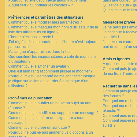
Pourquoi suis-je déconnecté automatiquement ?
dans une couleur dif
F
À quoi sert « Supprimer les cookies » ?
Qu’est-ce qu’un « gro
A
Qu’est-ce que le lien
Q
Préférences et paramètres des utilisateurs
Comment puis-je modifier mes paramètres ?
Messagerie privée
Comment puis-je masquer mon nom d’utilisateur de la
Je ne peux pas envo
liste des utilisateurs en ligne ?
Je continue à recev
L’heure n’est pas correcte !
sollicités !
J’ai réglé le fuseau horaire mais l’heure n’est toujours
J’ai reçu un courrier
pas correcte !
part de quelqu’un su
Ma langue n’apparaît pas dans la liste !
Que signifient les images situées à côté de mon nom
Amis et ignorés
d’utilisateur ?
À quoi sert ma liste 
Comment puis-je afficher un avatar ?
Comment puis-je ajou
Quel est mon rang et comment puis-je le modifier ?
de ma liste d’amis et
Pourquoi m’est-il demandé de me connecter lorsque
je clique sur le lien de courrier électronique d’un
utilisateur ?
Recherche dans le
Comment puis-je eff
des forums ?
Problèmes de publication
Pourquoi ma recherc
Comment puis-je publier un nouveau sujet ou une
Pourquoi ma recher
réponse ?
blanche ?!
Comment puis-je modifier ou supprimer un message ?
Comment puis-je re
Comment puis-je insérer une signature à mon
Comment puis-je ret
message ?
sujets ?
Comment puis-je créer un sondage ?
Pourquoi ne puis-je pas ajouter plus d’options à un