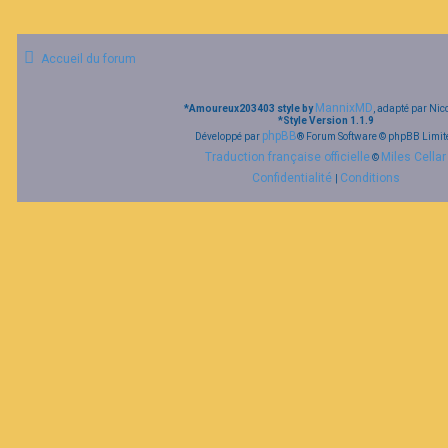
Accueil du forum
MannixMD
*
Amoureux203403 style by
, adapté par Nic
*
Style Version 1.1.9
phpBB
Développé par
® Forum Software © phpBB Limit
Traduction française officielle
Miles Cellar
©
Confidentialité
Conditions
|