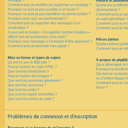
sondage ?
Favoris et abonne
Comment puis-je modifier ou supprimer un sondage ?
Quelle est la différen
Pourquoi ne puis-je pas accéder à un forum ?
abonnements ?
Pourquoi ne puis-je pas transférer de pièces jointes ?
Comment puis-je ajo
Pourquoi ai-je reçu un avertissement ?
un sujet spécifique ?
Comment puis-je rapporter des messages à un
Comment puis-je m’a
modérateur ?
Comment puis-je rés
À quoi sert le bouton « Enregistrer comme brouillon »
affiché lors de la rédaction d’un sujet ?
Pièces jointes
Pourquoi mon message a-t-il besoin d’être approuvé ?
Quelles pièces joint
Comment puis-je remonter mes sujets ?
Comment puis-je retr
Mise en forme et types de sujets
À propos de phpBB
Qu’est-ce que le BBCode ?
Qui a développé ce l
Puis-je insérer du code HTML ?
Pourquoi la fonctionn
Que sont les émoticônes ?
Qui dois-je contacte
Puis-je insérer des images ?
ou d’ordres légaux l
Que sont les annonces générales ?
Comment puis-je con
Que sont les annonces ?
forum ?
Que sont les notes ?
Que sont les sujets verrouillés ?
Que sont les icônes de sujet ?
Problèmes de connexion et d’inscription
Pourquoi ai-je besoin de m’inscrire ?