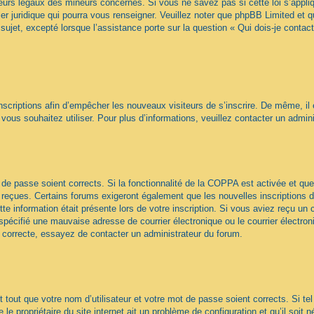
urs légaux des mineurs concernés. Si vous ne savez pas si cette loi s’appl
ler juridique qui pourra vous renseigner. Veuillez noter que phpBB Limited et 
sujet, excepté lorsque l’assistance porte sur la question « Qui dois-je contac
 inscriptions afin d’empêcher les nouveaux visiteurs de s’inscrire. De même, il
ue vous souhaitez utiliser. Pour plus d’informations, veuillez contacter un admin
ot de passe soient corrects. Si la fonctionnalité de la COPPA est activée et 
z reçues. Certains forums exigeront également que les nouvelles inscriptions 
te information était présente lors de votre inscription. Si vous aviez reçu un c
écifié une mauvaise adresse de courrier électronique ou le courrier électroniqu
t correcte, essayez de contacter un administrateur du forum.
tout que votre nom d’utilisateur et votre mot de passe soient corrects. Si te
e propriétaire du site internet ait un problème de configuration et qu’il soit n