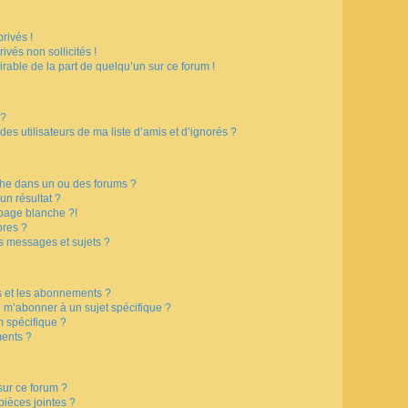
rivés !
vés non sollicités !
irable de la part de quelqu’un sur ce forum !
 ?
s utilisateurs de ma liste d’amis et d’ignorés ?
che dans un ou des forums ?
n résultat ?
page blanche ?!
res ?
s messages et sujets ?
is et les abonnements ?
 m’abonner à un sujet spécifique ?
 spécifique ?
ents ?
sur ce forum ?
ièces jointes ?