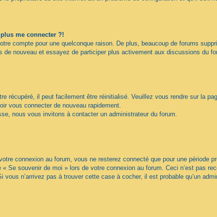
t plus me connecter ?!
votre compte pour une quelconque raison. De plus, beaucoup de forums supprime
vous de nouveau et essayez de participer plus activement aux discussions du f
 récupéré, il peut facilement être réinitialisé. Veuillez vous rendre sur la p
voir vous connecter de nouveau rapidement.
sse, nous vous invitons à contacter un administrateur du forum.
otre connexion au forum, vous ne resterez connecté que pour une période préd
ase « Se souvenir de moi » lors de votre connexion au forum. Ceci n’est pas 
Si vous n’arrivez pas à trouver cette case à cocher, il est probable qu’un admin