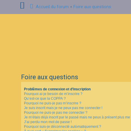
Accueil du forum
Foire aux questions
C
o
n
n
e
x
i
o
n
Foire aux questions
I
n
s
Problèmes de connexion et d’inscription
c
Pourquoi ai-je besoin de m’inscrire ?
r
i
Qu’est-ce que la COPPA ?
p
Pourquoi ne puis-je pas m’inscrire ?
t
Je suis inscrit mais je ne peux pas me connecter !
i
Pourquoi ne puis-je pas me connecter ?
o
Je m’étais déjà inscrit par le passé mais ne peux à présent plus me
n
J’ai perdu mon mot de passe !
Pourquoi suis-je déconnecté automatiquement ?