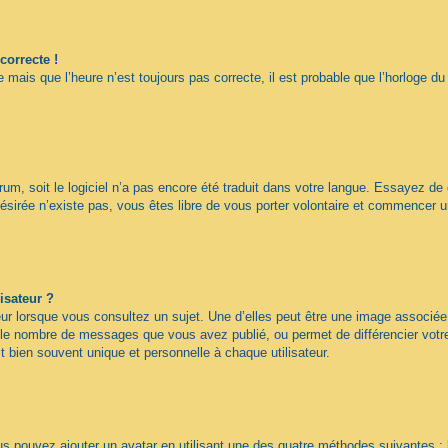
correcte !
 mais que l’heure n’est toujours pas correcte, il est probable que l’horloge du
forum, soit le logiciel n’a pas encore été traduit dans votre langue. Essayez de
désirée n’existe pas, vous êtes libre de vous porter volontaire et commencer u
isateur ?
ur lorsque vous consultez un sujet. Une d’elles peut être une image associée
n le nombre de messages que vous avez publié, ou permet de différencier votre 
 bien souvent unique et personnelle à chaque utilisateur.
ous pouvez ajouter un avatar en utilisant une des quatre méthodes suivantes : 