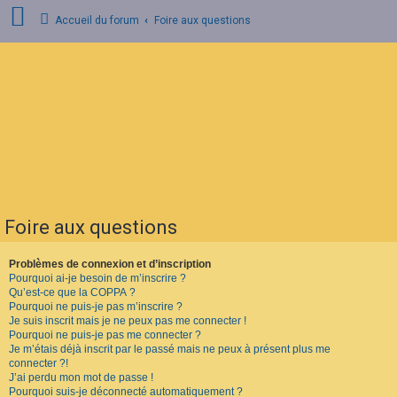
Accueil du forum
Foire aux questions
C
o
n
n
e
x
i
o
n
Foire aux questions
I
n
s
Problèmes de connexion et d’inscription
c
Pourquoi ai-je besoin de m’inscrire ?
r
Qu’est-ce que la COPPA ?
i
Pourquoi ne puis-je pas m’inscrire ?
p
Je suis inscrit mais je ne peux pas me connecter !
t
Pourquoi ne puis-je pas me connecter ?
i
o
Je m’étais déjà inscrit par le passé mais ne peux à présent plus me
n
connecter ?!
J’ai perdu mon mot de passe !
Pourquoi suis-je déconnecté automatiquement ?