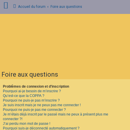
Accueil du forum
Foire aux questions
C
o
n
n
e
x
i
o
n
Foire aux questions
I
n
s
Problèmes de connexion et d’inscription
c
Pourquoi ai-je besoin de m’inscrire ?
r
Qu’est-ce que la COPPA ?
i
Pourquoi ne puis-je pas m’inscrire ?
p
Je suis inscrit mais je ne peux pas me connecter !
t
Pourquoi ne puis-je pas me connecter ?
i
o
Je m’étais déjà inscrit par le passé mais ne peux à présent plus me
n
connecter ?!
J’ai perdu mon mot de passe !
Pourquoi suis-je déconnecté automatiquement ?