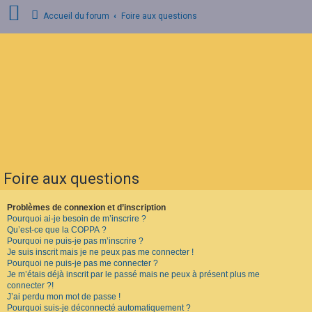
Accueil du forum
Foire aux questions
C
o
n
n
e
x
i
o
n
Foire aux questions
I
n
s
Problèmes de connexion et d’inscription
c
Pourquoi ai-je besoin de m’inscrire ?
r
Qu’est-ce que la COPPA ?
i
Pourquoi ne puis-je pas m’inscrire ?
p
Je suis inscrit mais je ne peux pas me connecter !
t
Pourquoi ne puis-je pas me connecter ?
i
o
Je m’étais déjà inscrit par le passé mais ne peux à présent plus me
n
connecter ?!
J’ai perdu mon mot de passe !
Pourquoi suis-je déconnecté automatiquement ?