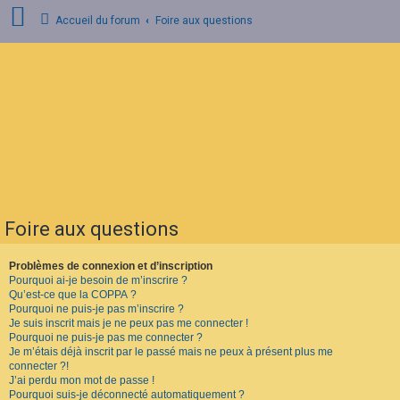
Accueil du forum
Foire aux questions
C
o
n
n
e
x
i
o
n
Foire aux questions
I
n
s
Problèmes de connexion et d’inscription
c
Pourquoi ai-je besoin de m’inscrire ?
r
Qu’est-ce que la COPPA ?
i
Pourquoi ne puis-je pas m’inscrire ?
p
Je suis inscrit mais je ne peux pas me connecter !
t
Pourquoi ne puis-je pas me connecter ?
i
o
Je m’étais déjà inscrit par le passé mais ne peux à présent plus me
n
connecter ?!
J’ai perdu mon mot de passe !
Pourquoi suis-je déconnecté automatiquement ?