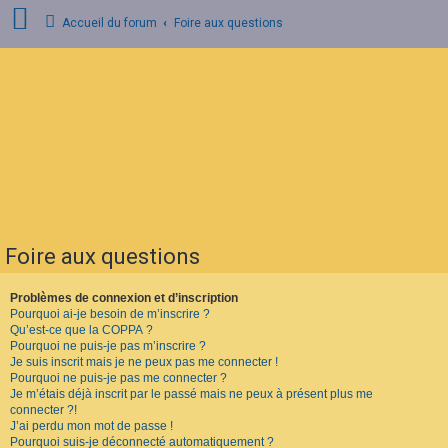
Accueil du forum
Foire aux questions
C
o
n
n
e
x
i
o
n
Foire aux questions
I
n
s
Problèmes de connexion et d’inscription
c
Pourquoi ai-je besoin de m’inscrire ?
r
Qu’est-ce que la COPPA ?
i
Pourquoi ne puis-je pas m’inscrire ?
p
Je suis inscrit mais je ne peux pas me connecter !
t
Pourquoi ne puis-je pas me connecter ?
i
o
Je m’étais déjà inscrit par le passé mais ne peux à présent plus me
n
connecter ?!
J’ai perdu mon mot de passe !
Pourquoi suis-je déconnecté automatiquement ?