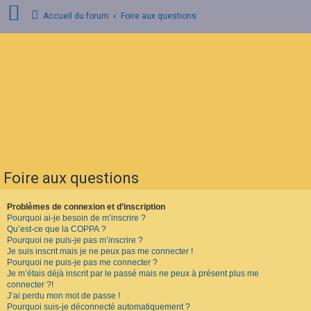
Accueil du forum
Foire aux questions
C
o
n
n
e
x
i
o
n
Foire aux questions
I
n
s
Problèmes de connexion et d’inscription
c
Pourquoi ai-je besoin de m’inscrire ?
r
Qu’est-ce que la COPPA ?
i
Pourquoi ne puis-je pas m’inscrire ?
p
Je suis inscrit mais je ne peux pas me connecter !
t
Pourquoi ne puis-je pas me connecter ?
i
o
Je m’étais déjà inscrit par le passé mais ne peux à présent plus me
n
connecter ?!
J’ai perdu mon mot de passe !
Pourquoi suis-je déconnecté automatiquement ?