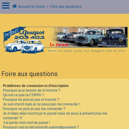
Accueil du forum
Foire aux questions
C
o
n
n
e
x
i
o
n
Foire aux questions
I
n
s
Problèmes de connexion et d’inscription
c
Pourquoi ai-je besoin de m’inscrire ?
r
Qu’est-ce que la COPPA ?
i
Pourquoi ne puis-je pas m’inscrire ?
p
Je suis inscrit mais je ne peux pas me connecter !
t
Pourquoi ne puis-je pas me connecter ?
i
o
Je m’étais déjà inscrit par le passé mais ne peux à présent plus me
n
connecter ?!
J’ai perdu mon mot de passe !
Pourquoi suis-je déconnecté automatiquement ?